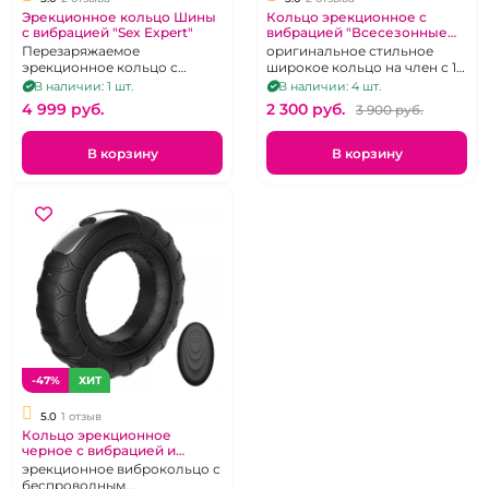
Эрекционное кольцо Шины
Кольцо эрекционное с
с вибрацией "Sex Expert"
вибрацией "Всесезонные
шины" перезаряжаемое
Перезаряжаемое
оригинальное стильное
эрекционное кольцо с
широкое кольцо на член с 10
вибрацией
режимами
В наличии: 1 шт.
В наличии: 4 шт.
4 999 pуб.
2 300 pуб.
3 900 pуб.
В корзину
В корзину
-47%
ХИТ
5.0
1 отзыв
Кольцо эрекционное
черное с вибрацией и
пультом "Всесезонные
эрекционное виброкольцо с
шины" перезаряжаемое
беспроводным