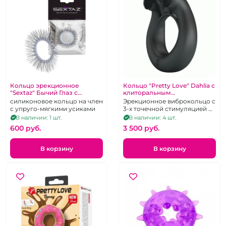
Кольцо эрекционное
Кольцо "Pretty Love" Dahlia с
"Sextaz" Бычий Глаз с
клиторальным
черными ресничками
стимулятором
силиконовое кольцо на член
Эрекционное виброкольцо с
с упруго-мягкими усиками
3-х точечной стимуляцией из
черного силикона,
В наличии: 1 шт.
В наличии: 4 шт.
перезаряжаемое
600 pуб.
3 500 pуб.
В корзину
В корзину