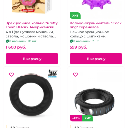
ХИТ
Эрекционное кольцо "Pretty
Кольцо-ограничитель "Cock
Love" BERRY Американский
ring" сиреневое
пончик
4 в 1 (для утяжки мошонки,
Нежное эрекционное
ствола, мошонки и ствола,
кольцо с шипиками.
ограничитель
В наличии: 10 шт.
В наличии: 7 шт.
проникновения)
1 600 pуб.
599 pуб.
В корзину
В корзину
-42%
ХИТ
5.0
2 отзыва
5.0
2 отзыва