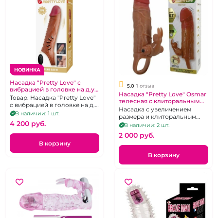
НОВИНКА
Насадка "Pretty Love" с
5.0
1 отзыв
вибрацией в головке на д.у
Насадка "Pretty Love" Osmar
пульте
Товар: Насадка "Pretty Love"
телесная с клиторальным
с вибрацией в головке на д.у
стимулятором
Насадка с увеличением
пульте
В наличии: 1 шт.
размера и клиторальным
4 200 pуб.
стимулятором с вибрацией.
В наличии: 2 шт.
2 000 pуб.
В корзину
В корзину