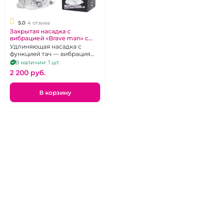
5.0
4 отзыва
Закрытая насадка с
вибрацией «Brave man» с
функцией Сенсо Тач
Удлиняющая насадка с
функцией тач — вибрация
при нажиме
В наличии: 1 шт.
2 200 pуб.
В корзину