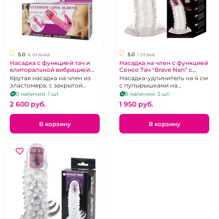
5.0
4 отзыва
5.0
1 отзыв
Насадка с функцией тач и
Насадка на член с функцией
клиторальной вибрацией
Сенсо Тач "Brave Nan" с
«Ultimate» Сенсо Тач
вибрацией в головке
Крутая насадка на член из
Насадка-удлинитель на 4 см
эластомера, с закрытой
с пупырышками на
головкой, два вибратора
поверхности
В наличии: 1 шт.
В наличии: 5 шт.
2 600 pуб.
1 950 pуб.
В корзину
В корзину