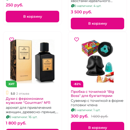
хвостами идеального
250 pуб.
качества
В наличии: 4 шт.
3 500 pуб.
В корзину
В корзину
ХИТ
-82%
Пробка с точилкой "Big
5.0
2 отзыва
Boss" для бухгалтерии
Духи с феромонами
Сувенир с точилкой в форме
мужские "Gourman" №11
головки члена
аромат для привлечения
В наличии: 1 шт.
женщин, древесно-пряные,
300 pуб.
100 мл
1 600 pуб.
В наличии: 16 шт.
1 800 pуб.
В корзину