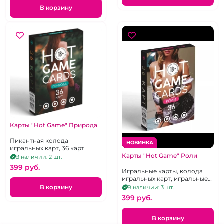
В корзину
Карты "Hot Game" Природа
Пикантная колода
НОВИНКА
игральных карт, 36 карт
Карты "Hot Game" Роли
В наличии: 2 шт.
399 pуб.
Игральные карты, колода
игральных карт, игральные
карты с ролями, 36 карт
В корзину
В наличии: 3 шт.
399 pуб.
В корзину