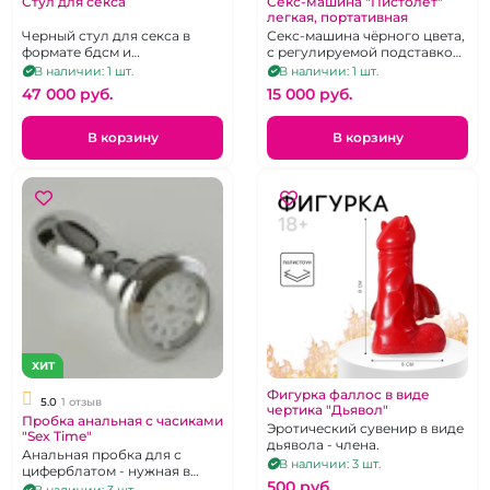
Стул для секса
Секс-машина "Пистолет"
легкая, портативная
Черный стул для секса в
Секс-машина чёрного цвета,
формате бдсм и
с регулируемой подставкой
гинекологического кресла.
на присоске, на пульте
В наличии: 1 шт.
В наличии: 1 шт.
Размеры: 105 x 42 x 17 см.
управления
47 000 pуб.
15 000 pуб.
В корзину
В корзину
ХИТ
Фигурка фаллос в виде
5.0
1 отзыв
чертика "Дьявол"
Пробка анальная c часиками
Эротический сувенир в виде
"Sex Time"
дьявола - члена.
Анальная пробка для с
В наличии: 3 шт.
циферблатом - нужная в
500 pуб.
сексе и прикольная для
В наличии: 3 шт.