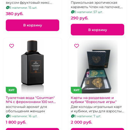
клубники
вкусом фруктовый микс
Прикольная эротическая
клубника с абрикосом.
карамель Член на палочке,
В наличии: 15 шт.
клубничный вкус, 20 г
В наличии: 57 шт.
380 pуб.
290 pуб.
В корзину
В корзину
ХИТ
ХИТ
Туалетная вода "Gourman"
Карты на раздевание и
№4 с феромонами 100 мл
кубики "Взрослые игры"
для мужчин
восточный аромат для
Две колоды игральных карт
обольщения женщин
и кубики, игры для взрослых
"Любовь"
В наличии: 16 шт.
В наличии: 7 шт.
1 800 pуб.
2 000 pуб.