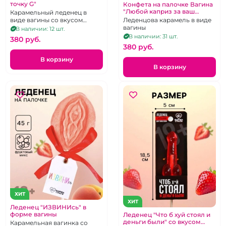
точку G"
Конфета на палочке Вагина
"Любой каприз за ваш
Карамельный леденец в
отлиз"
Леденцова карамель в виде
виде вагины со вкусом
вагины
малины
В наличии: 12 шт.
В наличии: 31 шт.
380 pуб.
380 pуб.
В корзину
В корзину
ХИТ
ХИТ
Леденец "ИЗВИНИсь" в
форме вагины
Леденец "Что б хуй стоял и
деньги были" со вкусом
Карамельная вагинка со