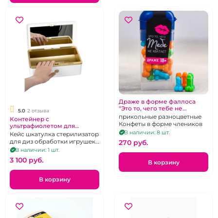
Драже в форме фаллоса
"Это то, чего тебе не
5.0
2 отзыва
хватает"
прикольные разноцветные
Контейнер с
Конфеты в форме члеников
ультрафиолетом для
обработки секс игрушек
В наличии: 8 шт.
Кейс шкатулка стерилизатор
для диз обработки игрушек
270 pуб.
ультрафиолетом
В наличии: 1 шт.
3 100 pуб.
В корзину
В корзину