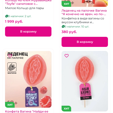
Кольцо на член Муравьишка
"Toyfa" салатовое с
ХИТ
клиторальным
Милое Кольцо для пары
Леденец на палочке Вагина
стимулятором
"Я конечно не врач. но по-
В наличии: 2 шт.
моему это пизда"
Конфетка в виде вагины со
1 999 pуб.
вкусом клубники и
абрикоса.
В наличии: 10 шт.
380 pуб.
В корзину
В корзину
ХИТ
ХИТ
Конфета Вагина "Найди ее