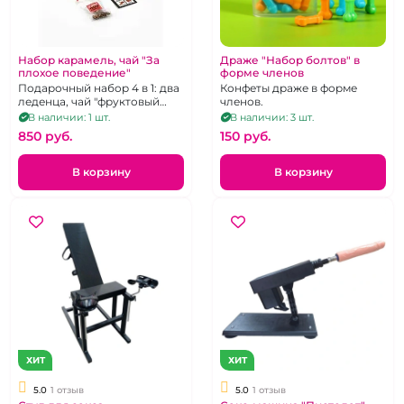
Набор карамель, чай "За
Драже "Набор болтов" в
плохое поведение"
форме членов
Подарочный набор 4 в 1: два
Конфеты драже в форме
леденца, чай "фруктовый
членов.
микс", наручники
В наличии: 1 шт.
В наличии: 3 шт.
фиолетового цвета.
850 pуб.
150 pуб.
В корзину
В корзину
ХИТ
ХИТ
5.0
1 отзыв
5.0
1 отзыв