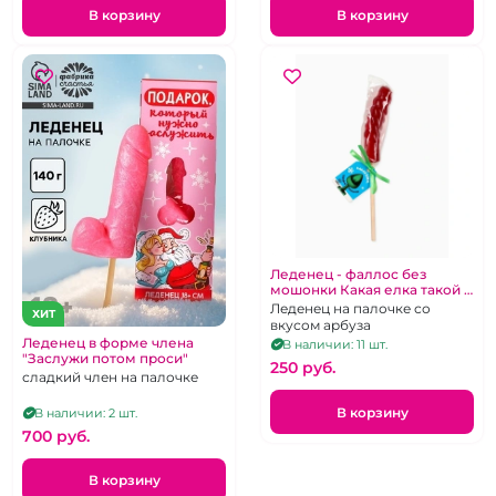
В корзину
В корзину
Леденец - фаллос без
мошонки Какая елка такой и
подарок"
Леденец на палочке со
ХИТ
вкусом арбуза
Леденец в форме члена
В наличии: 11 шт.
"Заслужи потом проси"
250 pуб.
сладкий член на палочке
В корзину
В наличии: 2 шт.
700 pуб.
В корзину