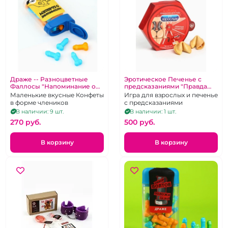
Драже -- Разноцветные
Эротическое Печенье с
Фаллосы "Напоминание о
предсказаниями "Правда
бывшем"
или действие"
Маленькие вкусные Конфеты
Игра для взрослых и печенье
в форме члеников
с предсказаниями
В наличии: 9 шт.
В наличии: 1 шт.
270 pуб.
500 pуб.
В корзину
В корзину