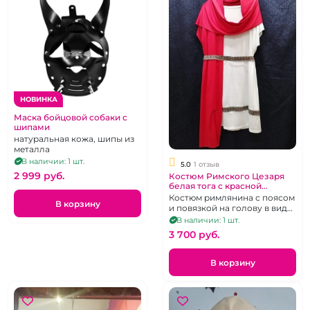
НОВИНКА
Маска бойцовой собаки с
шипами
натуральная кожа, шипы из
металла
В наличии: 1 шт.
5.0
1 отзыв
2 999 pуб.
Костюм Римского Цезаря
белая тога с красной
накидкой
Костюм римлянина с поясом
В корзину
и повязкой на голову в виде
золотых листьев лавра р. М
В наличии: 1 шт.
3 700 pуб.
В корзину