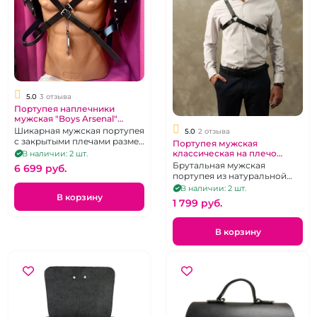
5.0
3 отзыва
Портупея наплечники
мужская "Boys Arsenal"
кожаная
Шикарная мужская портупея
5.0
2 отзыва
с закрытыми плечами размер
Портупея мужская
44-50
классическая на плечо
В наличии: 2 шт.
"Boys Arsenal"
Брутальная мужская
6 699 pуб.
портупея из натуральной
кожи
В наличии: 2 шт.
В корзину
1 799 pуб.
В корзину