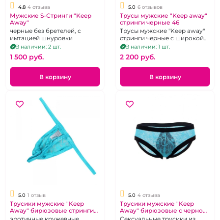
4.8
4 отзыва
5.0
6 отзывов
Мужские S-Стринги "Keep
Трусы мужские "Keep away"
Away"
стринги черные 46
черные без бретелей, с
Трусы мужские "Keep away"
имтацией шнуровки
стринги черные c широкой
кружевной резинкой. р. 46
В наличии: 2 шт.
В наличии: 1 шт.
1 500 pуб.
2 200 pуб.
В корзину
В корзину
5.0
1 отзыв
5.0
4 отзыва
Трусики мужские "Keep
Трусики мужские "Keep
Away" бирюзовые стринги
Away" бирюзовые с черной
44
окантовкой 44
эротичные кружевные
Сексуальные трусики из