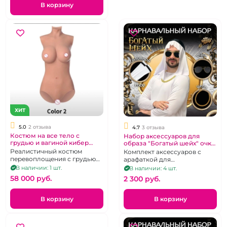
В корзину
ХИТ
5.0
2 отзыва
4.7
3 отзыва
Костюм на все тело с
Набор аксессуаров для
грудью и вагиной кибер
образа "Богатый шейх" очки
кожа "Вторая кожа"
цепь и головной убор -
Реалистичный костюм
Комплект аксессуаров с
кубия
перевоплощения с грудью
арафаткой для
третьего размера и вагиной
карнавального костюма
В наличии: 1 шт.
В наличии: 4 шт.
Богатого шейха.
58 000 pуб.
2 300 pуб.
В корзину
В корзину