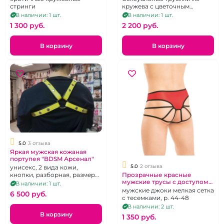
стринги
кружева с цветочным
рисунком.Размер 44
В наличии: 1 шт.
В наличии: 1 шт.
1 300 pуб.
2 200 pуб.
В корзину
В корзину
5.0
3 отзыва
Яркая мужская кожаная
портупея "BDSM Арсенал"
5.0
2 отзыва
унисекс, 2 вида кожи,
кнопки, разборная, размер
Прозрачные красные
мужские трусы с доступом
44-54 / S-L
В наличии: 1 шт.
"FlirtOn"
мужские джоки мелкая сетка
6 500 pуб.
с тесемками, р. 44-48
В наличии: 2 шт.
В корзину
1 350 pуб.