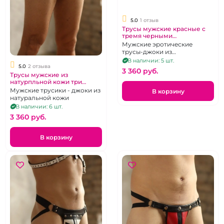
5.0
1 отзыв
Трусы мужские красные с
тремя черными
полоскамикожаные "Boys
Мужские эротические
Arsenal"
трусы-джоки из
натуральной кожи, стрипы р.
В наличии: 5 шт.
5.0
2 отзыва
42-60
3 360 pуб.
Трусы мужские из
натурпльной кожи три
полоски "Штрафной удар"
Мужские трусики - джоки из
В корзину
Yellow
натуральной кожи
В наличии: 6 шт.
3 360 pуб.
В корзину