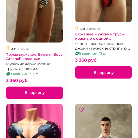
5.0
2 отзыва
Кожаные мужские трусы
красные с одной
вертикальной полосй "Boys
черно-красные кожаные
Arsenal"
джоки - мужские стрипы р,
4.0
1 отзыв
42-62
В наличии: 13 шт.
Трусы мужские Белые "Boys
Arsenal" кожаные
3 360 pуб.
Мужские чёрно-белые
трусы-джоки из
В корзину
натуральной кожи.
В наличии: 9 шт.
3 360 pуб.
В корзину