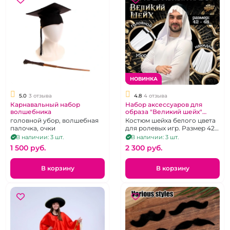
НОВИНКА
5.0
3 отзыва
4.8
4 отзыва
Карнавальный набор
Набор аксессуаров для
волшебника
образа "Великий шейх"
накидка и головной убор
головной убор, волшебная
Костюм шейха белого цвета
палочка, очки
для ролевых игр. Размер 42-
48
В наличии: 3 шт.
В наличии: 3 шт.
1 500 pуб.
2 300 pуб.
В корзину
В корзину