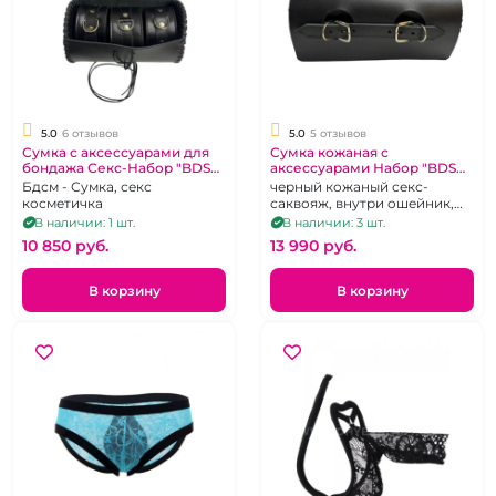
5.0
6 отзывов
5.0
5 отзывов
Сумка с аксессуарами для
Cумка кожаная с
бондажа Секс-Набор "BDSM
аксессуарами Набор "BDSM
Arsenal" кожаная черная,
Arsenal"
Бдсм - Сумка, секс
черный кожаный секс-
ошейник, наручники и
косметичка
саквояж, внутри ошейник,
поножи
наручники и поножи из
В наличии: 1 шт.
В наличии: 3 шт.
премиальной кожи
10 850 pуб.
13 990 pуб.
В корзину
В корзину