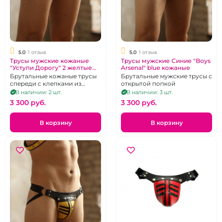
5.0
1 отзыв
5.0
1 отзыв
Трусы мужские кожаные
Трусы мужские Синие "Boys
"Уступи Дорогу" 2 желтые
Arsenal" blue кожаные
полоски
Брутальные кожаные трусы
Брутальные мужские трусы с
спереди с клепками из
открытой попкой
металла.Размер 40-50
В наличии: 2 шт.
В наличии: 3 шт.
3 300 pуб.
3 300 pуб.
В корзину
В корзину