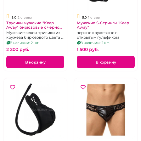
5.0
2 отзыва
5.0
1 отзыв
Трусики мужские "Keep
Мужские S-Стринги "Keep
Away" бирюзовые с черной
Away"
окантовкой 42
Мужские секси-трисики из
черные кружевные с
кружева бирюзового цвета с
открытым гульфиком
чёрной окантовкой. Размер
В наличии: 2 шт.
В наличии: 2 шт.
40-42
2 200 pуб.
1 500 pуб.
В корзину
В корзину