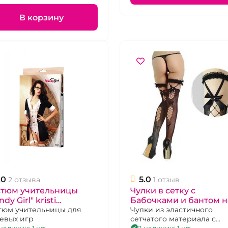
В корзину
.0
5.0
2 отзыва
1 отзыв
стюм учительницы
Чулки в сетку с
ndy Girl" kristi
Бабочками и бантом н
ди,чулки,халат, очки,
тюм учительницы для
резинке "Красавица" с
Чулки из эластичного
евых игр
сетчатого материала с
зка), OS
подвязкой