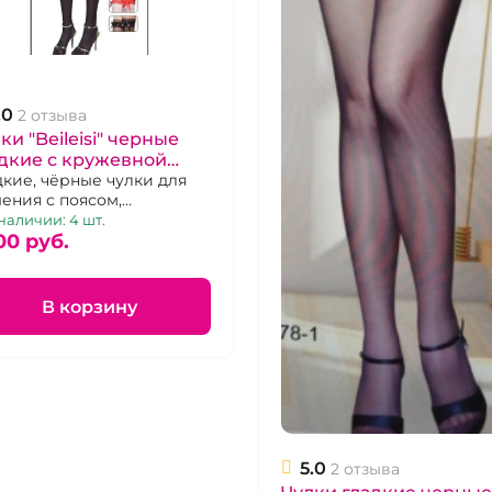
.0
2 отзыва
ки "Beileisi" черные
дкие с кружевной
инкой бантом и
дкие, чёрные чулки для
ения с поясом,
сами
ашенные фестоном из
наличии: 4 шт.
жева, бантом и
00 pуб.
инами.Размер 1-2
В корзину
5.0
2 отзыва