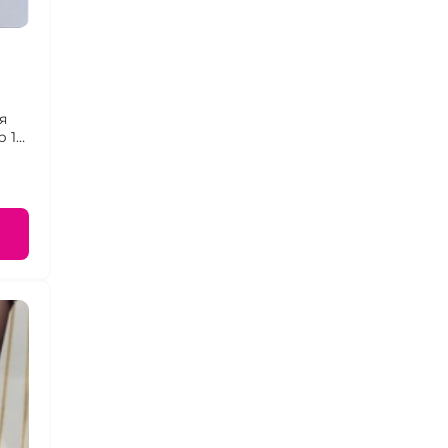
я
 1-