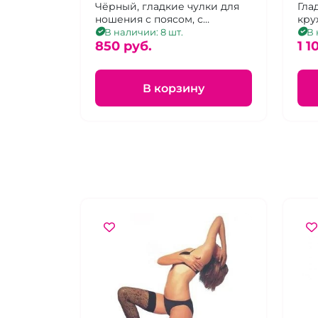
резинкой "Yiliama"
Чёрный, гладкие чулки для
ре
Гла
ношения с поясом, с
кру
коронкой из ткани с
уси
В наличии: 8 шт.
В 
"зоологическим" принтом, р.
850 pуб.
сил
1 1
1-4
В корзину