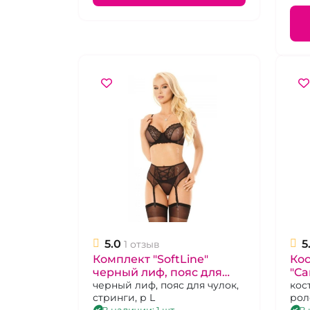
5.0
5
1 отзыв
Комплект "SoftLine"
Ко
черный лиф, пояс для
"Ca
чулок, стринги размер L
черный лиф, пояс для чулок,
(бо
кос
стринги, р L
рол
ука