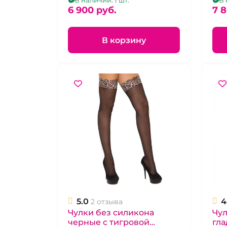
В наличии: 1 шт.
В 
6 900 pуб.
7 
В корзину
5.0
4
2 отзыва
Чулки без силикона
Чул
черные с тигровой
гла