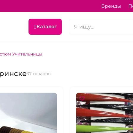
Бренды
П
Каталог
стюм Учительницы
аринске
37 товаров