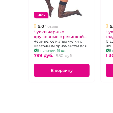
-16%
5.0
5
1 отзыв
Чулки черные
Чул
кружевные с резинкой
гла
"Beileisi"
Чёрные, сетчатые чулки с
рез
Гла
цветочным орнаментом для
нош
бу
ношения с поясом, р 3-4
укр
В наличии: 19 шт.
В 
799 pуб.
кру
1 3
950 pуб.
бус
В корзину