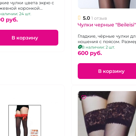
зинкой
дкие чулки цвета экрю с
жевной коронкой
ленной двумя полосками
наличии: 24 шт.
5.0
1 отзыв
икона. Размер 1-3
00 pуб.
Чулки черные "Beileisi"
Гладкие, чёрные чулки дл
В корзину
ношения с поясом. Размер
2.
В наличии: 2 шт.
600 pуб.
В корзину