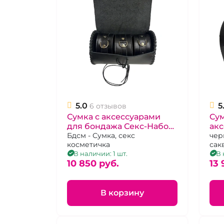
5.0
5
6 отзывов
Сумка с аксессуарами
Cум
для бондажа Секс-Набор
ак
"BDSM Arsenal" кожаная
Бдсм - Сумка, секс
"BD
чер
косметичка
сак
черная, ошейник,
нар
В наличии: 1 шт.
В 
наручники и поножи
10 850 pуб.
пре
13 
В корзину