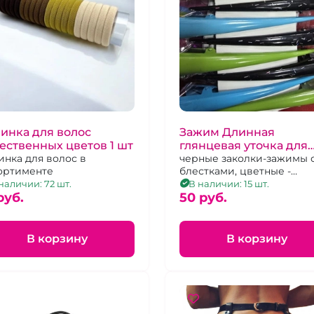
инка для волос
Зажим Длинная
ественных цветов 1 шт
глянцевая уточка для
инка для волос в
волос
черные заколки-зажимы 
ортименте
блестками, цветные -
глянцевые
наличии: 72 шт.
В наличии: 15 шт.
pуб.
50 pуб.
В корзину
В корзину