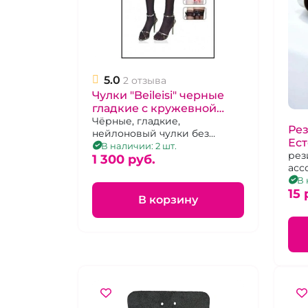
5.0
2 отзыва
Чулки "Beileisi" черные
гладкие с кружевной
красной резинкой
Чёрные, гладкие,
Рез
нейлоновый чулки без
бантом и бусами без
Ест
силиконовой поддержки с
В наличии: 2 шт.
силикона р 2-3
рез
коронкой украшенной
1 300 pуб.
асс
красным кружевом.Размер 1-
В 
2
15 
В корзину