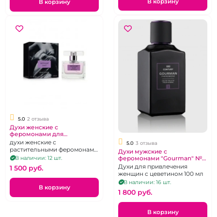
В корзину
В корзину
5.0
2 отзыва
Духи женские с
феромонами для
привлечения мужчин
духи женские с
5.0
3 отзыва
"Sensual" Touch
растительными феромонами
Духи мужские с
Цеветин, 55 мл
В наличии: 12 шт.
феромонами "Gourman" №1
100 мл
Духи для привлечения
1 500 pуб.
женщин с цеветином 100 мл
В наличии: 16 шт.
В корзину
1 800 pуб.
В корзину