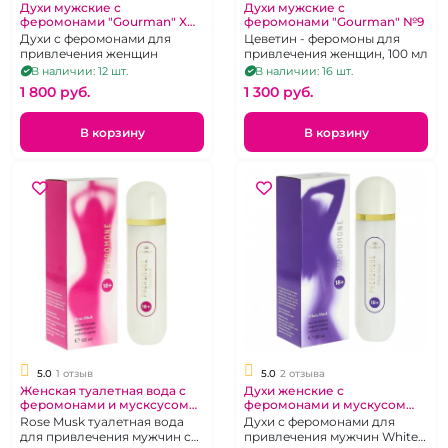
Духи мужские с
Духи мужские с
феромонами "Gourman" X
феромонами "Gourman" №9
100 мл
Духи с феромонами для
Цеветин - феромоны для
привлечения женщин
привлечения женщин, 100 мл
В наличии: 12 шт.
В наличии: 16 шт.
1 800 pуб.
1 300 pуб.
В корзину
В корзину
5.0
1 отзыв
5.0
2 отзыва
Женская туалетная вода с
Духи женские с
феромонами и мусксусом
феромонами и мускусом
"XXI Century" Розовый
"XXI Century" Белый Мускус
Rose Musk туалетная вода
Духи с феромонами для
мускус 100 мл
100 мл
для привлечения мужчин с
привлечения мужчин White