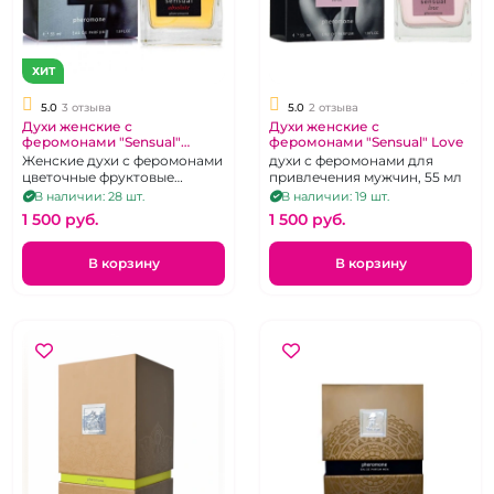
ХИТ
5.0
3 отзыва
5.0
2 отзыва
Духи женские с
Духи женские с
феромонами "Sensual"
феромонами "Sensual" Love
Absolute 55 мл
Женские духи с феромонами
духи с феромонами для
цветочные фруктовые
привлечения мужчин, 55 мл
мускусные, направленные на
В наличии: 28 шт.
В наличии: 19 шт.
привлечение внимания
1 500 pуб.
1 500 pуб.
противоположного пола,
усиление сексуального
влечения.
В корзину
В корзину