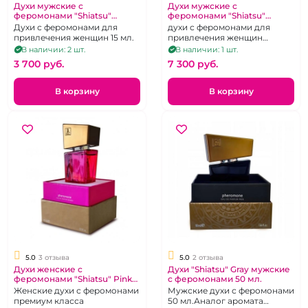
Духи мужские с
Духи мужские с
феромонами "Shiatsu"
феромонами "Shiatsu"
DarkBlue 15 мл.
LightBlue 50 мл.
Духи с феромонами для
духи с феромонами для
привлечения женщин 15 мл.
привлечения женщин
Аналог аромата Creed Silver
В наличии: 2 шт.
В наличии: 1 шт.
Mountain wate
3 700 pуб.
7 300 pуб.
В корзину
В корзину
5.0
3 отзыва
5.0
2 отзыва
Духи женские с
Духи "Shiatsu" Gray мужские
феромонами "Shiatsu" Pink
с феромонами 50 мл.
50 мл.
Женские духи с феромонами
Мужские духи с феромонами
премиум класса
50 мл.Аналог аромата