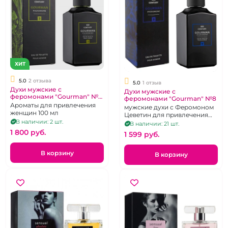
ХИТ
5.0
2 отзыва
5.0
1 отзыв
Духи мужские с
Духи мужские с
феромонами "Gourman" №3
феромонами "Gourman" №8
100 мл
Ароматы для привлечения
мужские духи с Феромоном
женщин 100 мл
Цеветин для привлечения
В наличии: 2 шт.
женщин, 100 мл
В наличии: 21 шт.
1 800 pуб.
1 599 pуб.
В корзину
В корзину