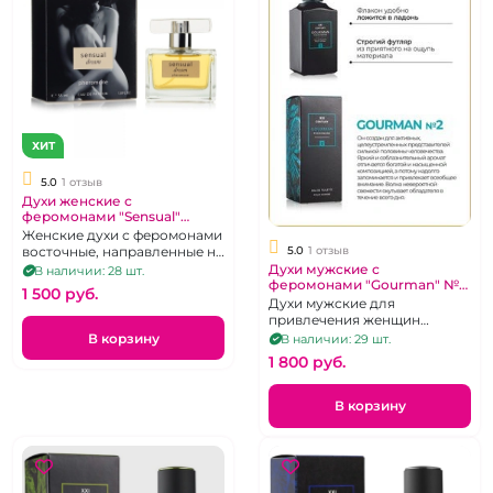
ХИТ
5.0
1 отзыв
Духи женские с
феромонами "Sensual"
Dream 55 мл
Женские духи с феромонами
5.0
1 отзыв
восточные, направленные на
привлечение внимания
Духи мужские с
В наличии: 28 шт.
феромонами "Gourman" №2
противоположного пола,
1 500 pуб.
100 мл
усиление сексуального
Духи мужские для
влечения.
привлечения женщин
"Gourman"
В корзину
В наличии: 29 шт.
1 800 pуб.
В корзину