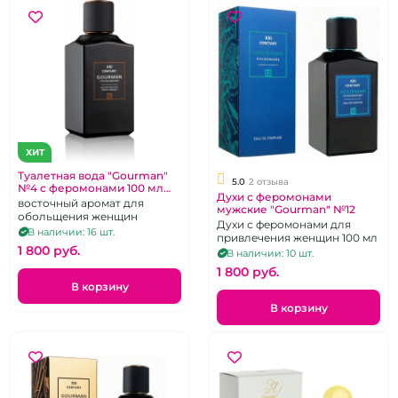
ХИТ
Туалетная вода "Gourman"
5.0
2 отзыва
№4 с феромонами 100 мл
Духи с феромонами
для мужчин
восточный аромат для
мужские "Gourman" №12
обольщения женщин
Духи с феромонами для
В наличии: 16 шт.
привлечения женщин 100 мл
1 800 pуб.
В наличии: 10 шт.
1 800 pуб.
В корзину
В корзину