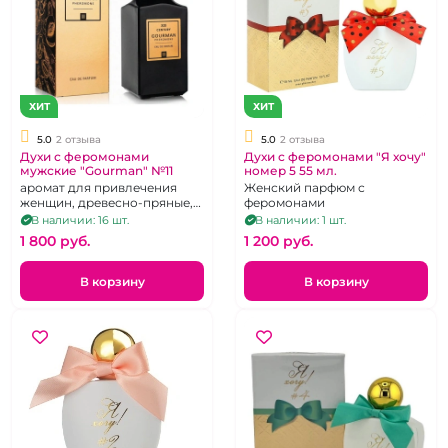
ХИТ
ХИТ
5.0
2 отзыва
5.0
2 отзыва
Духи с феромонами
Духи с феромонами "Я хочу"
мужские "Gourman" №11
номер 5 55 мл.
аромат для привлечения
Женский парфюм с
женщин, древесно-пряные,
феромонами
100 мл
В наличии: 16 шт.
В наличии: 1 шт.
1 800 pуб.
1 200 pуб.
В корзину
В корзину