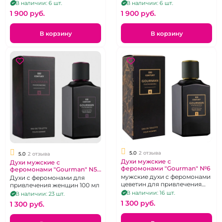
цеветином 100 мл.
Musk
В наличии: 6 шт.
В наличии: 6 шт.
1 900 pуб.
1 900 pуб.
В корзину
В корзину
5.0
2 отзыва
5.0
2 отзыва
Духи мужские с
Духи мужские с
феромонами "Gourman" №6
феромонами "Gourman" N5
100 мл
мужские духи с феромонами
Духи с феромонами для
цеветин для привлечения
привлечения женщин 100 мл
женщин, 100 мл
В наличии: 16 шт.
В наличии: 23 шт.
1 300 pуб.
1 300 pуб.