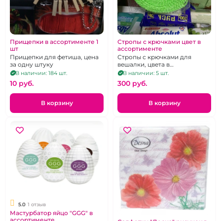
Прищепки в ассортименте 1
Стропы с крючками цвет в
шт
ассортименте
Прищепки для фетиша, цена
Стропы с крючками для
за одну штуку
вешалки, цвета в
ассортименте
В наличии: 184 шт.
В наличии: 5 шт.
10 pуб.
300 pуб.
В корзину
В корзину
5.0
1 отзыв
Мастурбатор яйцо "GGG" в
ассортименте