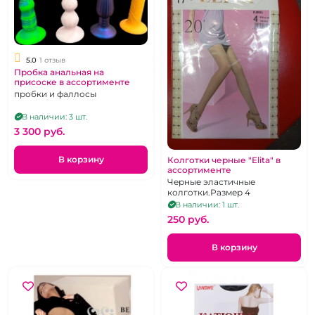
5.0
1 отзыв
Пробка анальная на
присоске в ассортименте
пробки и фаллосы
В наличии: 3 шт.
3 300 pуб.
В корзину
Колготки черные "Elita" в
ассортименте
Черные эластичные
колготки.Размер 4
В наличии: 1 шт.
250 pуб.
В корзину