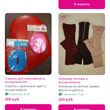
В корзину
Стропы для связывания в
Митенки теплые в
ассортименте
ассортименте
Стропы с крючками-цвет в
Митенки из теплой пряжи,
ассортименте
фасон и цвета в
ассортименте.
В наличии: 6 шт.
В наличии: 11 шт.
300 pуб.
200 pуб.
В корзину
В корзину