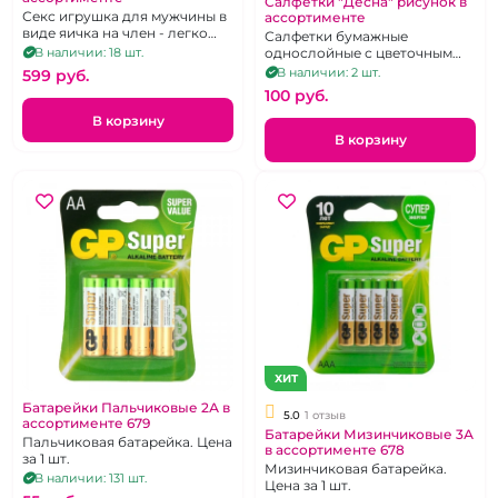
Салфетки "Десна" рисунок в
Секс игрушка для мужчины в
ассортименте
виде яичка на член - легко
Салфетки бумажные
помещается в ладони
однослойные с цветочным
В наличии: 18 шт.
узором
В наличии: 2 шт.
599 pуб.
100 pуб.
В корзину
В корзину
ХИТ
Батарейки Пальчиковые 2А в
5.0
1 отзыв
ассортименте 679
Батарейки Мизинчиковые 3А
Пальчиковая батарейка. Цена
в ассортименте 678
за 1 шт.
Мизинчиковая батарейка.
В наличии: 131 шт.
Цена за 1 шт.