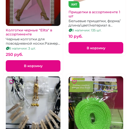
ХИТ
Прищепки в ассортименте 1
шт
Бельевые прищепки, форма/
длина/цвет/материал в
ассортименте
Колготки черные "Elita" в
В наличии: 135 шт.
ассортименте
10 pуб.
Черные колготки для
повседневной носки.Размер
4
В корзину
В наличии: 3 шт.
250 pуб.
В корзину