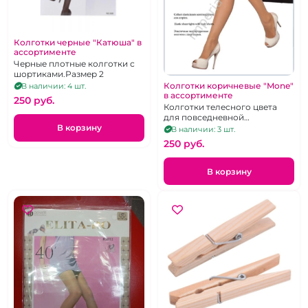
Колготки черные "Катюша" в
ассортименте
Черные плотные колготки с
шортиками.Размер 2
Колготки коричневые "Mone"
В наличии: 4 шт.
в ассортименте
250 pуб.
Колготки телесного цвета
для повседневной
носки.Размер-2
В корзину
В наличии: 3 шт.
250 pуб.
В корзину