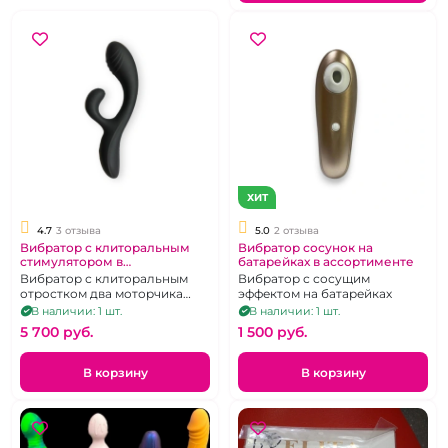
ХИТ
4.7
3 отзыва
5.0
2 отзыва
Вибратор с клиторальным
Вибратор сосунок на
стимулятором в
батарейках в ассортименте
ассортименте
Вибратор с клиторальным
Вибратор с сосущим
отростком два моторчика
эффектом на батарейках
одиннадцать режимов
В наличии: 1 шт.
В наличии: 1 шт.
5 700 pуб.
1 500 pуб.
В корзину
В корзину