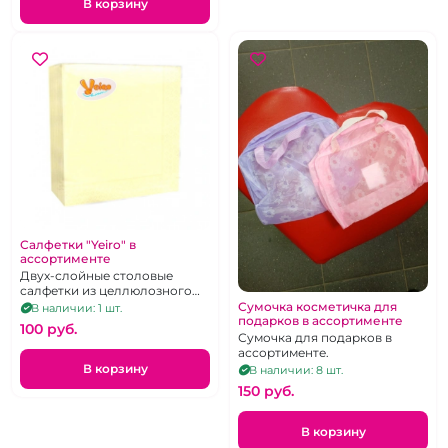
В корзину
Салфетки "Yeiro" в
ассортименте
Двух-слойные столовые
салфетки из целлюлозного
материала. Размер 33Х33 см.
Сумочка косметичка для
В наличии: 1 шт.
25 шт.
подарков в ассортименте
100 pуб.
Сумочка для подарков в
ассортименте.
В корзину
В наличии: 8 шт.
150 pуб.
В корзину