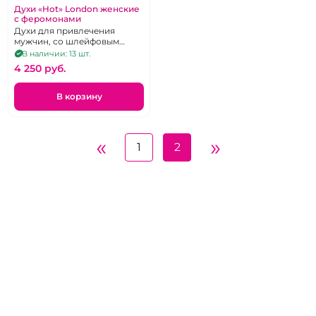
Духи «Hot» London женские
с феромонами
Духи для привлечения
мужчин, со шлейфовым
ароматом, высоко
В наличии: 13 шт.
концентированные, 30 мл.
4 250 pуб.
В корзину
«
»
1
2