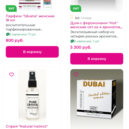
ХИТ
ХИТ
Парфюм "Silvana" женские
5.0
1 отзыв
18 мл
Духи с феромонами "Hot"
восхитительные
женские сет из 4 ароматов,
парфюмированные
4х5 мл
Эксклюзывный набор из
композиции для
В наличии: 11 шт.
четырех разных ароматов
привлечения мужчин,
800 pуб.
небольшого размера.
В наличии: 1 шт.
ароматы в ассортименте, 18
Объем-5мл.
мл
5 300 pуб.
В корзину
В корзину
Спрей "Natural Instinct"