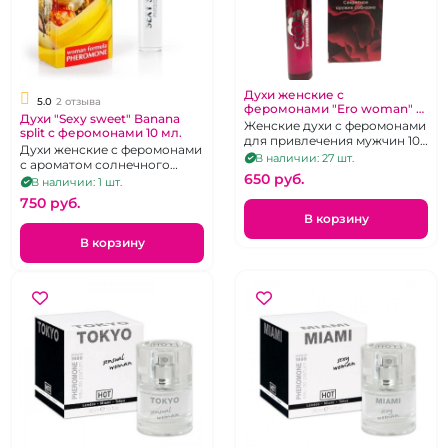
Духи женские с
5.0
2 отзыва
феромонами "Ero woman" в
Духи "Sexy sweet" Banana
ассортименте 10 мл
Женские духи с феромонами
split с феромонами 10 мл.
для привлечения мужчин 10
Духи женские с феромонами
мг.
В наличии: 27 шт.
с ароматом солнечного
650 pуб.
банана.
В наличии: 1 шт.
750 pуб.
В корзину
В корзину