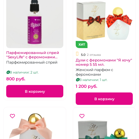
ХИТ
Парфюмированный спрей
5.0
2 отзыва
"SexyLife" с феромонами
Духи с феромонами "Я хочу"
женский № 32
Парфюмированный спрей
номер 5 55 мл.
Женский парфюм с
В наличии: 2 шт.
феромонами
800 pуб.
В наличии: 1 шт.
1 200 pуб.
В корзину
В корзину