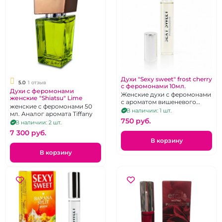
Духи "Sexy sweet" frost cherry
5.0
1 отзыв
с феромонами 10мл.
Духи с феромонами
Женские духи с феромонами
женские "Shiatsu" Lime
с ароматом вишеневого
женские с феромонами 50
мороженого.
В наличии: 1 шт.
мл. Аналог аромата Tiffany
750 pуб.
В наличии: 2 шт.
7 300 pуб.
В корзину
В корзину