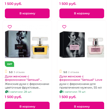
противоположного пола,
1 500 pуб.
1 500 pуб.
усиление сексуального
влечения.
В корзину
В корзину
ХИТ
5.0
3 отзыва
5.0
2 отзыва
Духи женские с
Духи женские с
феромонами "Sensual"
феромонами "Sensual" Love
Absolute 55 мл
Женские духи с феромонами
духи с феромонами для
цветочные фруктовые
привлечения мужчин, 55 мл
мускусные, направленные на
В наличии: 28 шт.
В наличии: 19 шт.
привлечение внимания
1 500 pуб.
1 500 pуб.
противоположного пола,
усиление сексуального
влечения.
В корзину
В корзину