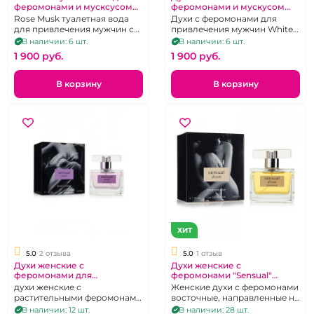
феромонами и мусксусом
феромонами и мускусом
"XXI Century" Розовый
"XXI Century" Белый Мускус
Rose Musk туалетная вода
Духи с феромонами для
мускус 100 мл
100 мл
для привлечения мужчин с
привлечения мужчин White
цеветином 100 мл.
Musk
В наличии: 6 шт.
В наличии: 6 шт.
1 900 pуб.
1 900 pуб.
В корзину
В корзину
ХИТ
5.0
2 отзыва
5.0
1 отзыв
Духи женские с
Духи женские с
феромонами для
феромонами "Sensual"
привлечения мужчин
Dream 55 мл
духи женские с
Женские духи с феромонами
"Sensual" Touch
растительными феромонами
восточные, направленные на
Цеветин, 55 мл
привлечение внимания
В наличии: 12 шт.
В наличии: 28 шт.