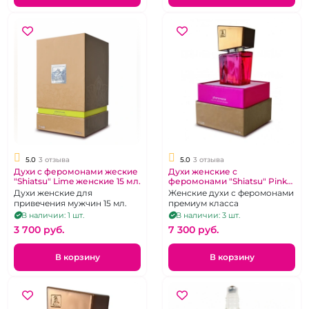
5.0
3 отзыва
5.0
3 отзыва
Духи с феромонами жеские
Духи женские с
"Shiatsu" Lime женские 15 мл.
феромонами "Shiatsu" Pink
50 мл.
Духи женские для
Женские духи с феромонами
привечения мужчин 15 мл.
премиум класса
В наличии: 1 шт.
В наличии: 3 шт.
3 700 pуб.
7 300 pуб.
В корзину
В корзину