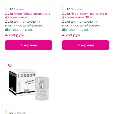
5.0
1 отзыв
5.0
3 отзыва
Духи «Hot» Tokyo женские с
Духи "Hot" Miami женские с
феромонами
феромонами, 30 мл
Духи для привлечения
Духи для привлечения
мужчин со шлейфовым
мужчин со шлейфовым
ароматом, 30 мл.
ароматом, 30 мл.
В наличии: 12 шт.
В наличии: 2 шт.
4 250 pуб.
4 250 pуб.
В корзину
В корзину
5.0
3 отзыва