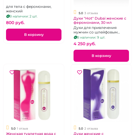
для тела с феромонами,
женский
5.0
3 отзыва
В наличии: 2 шт.
Духи "Hot" Dubai женские с
800 pуб.
феромонами, 30 мл
Духи для привлечения
мужчин со шлейфовым
В корзину
ароматом, 30 мл.
В наличии: 9 шт.
4 250 pуб.
В корзину
5.0
1 отзыв
5.0
2 отзыва
Женская туалетная вода с
Духи женские с