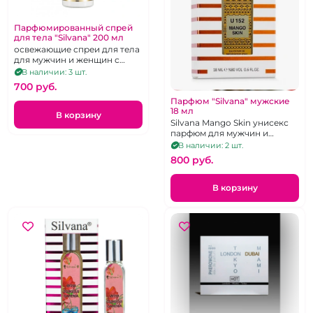
Парфюмированный спрей
для тела "Silvana" 200 мл
освежающие спреи для тела
для мужчин и женщин с
приятным ароматом в
В наличии: 3 шт.
ассортименте
700 pуб.
Парфюм "Silvana" мужские
18 мл
В корзину
Silvana Mango Skin унисекс
парфюм для мужчин и
женщин
В наличии: 2 шт.
800 pуб.
В корзину