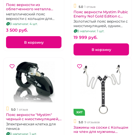
Пояс верности из
5.0
1 отзыв
облегченного металла
Пояс верности Mystim Pubic
"Клетка"
металлический пояс
Enemy No1 Gold Edition с
верности с кольцом для
миостимуляцией
Золотистый пояс верности с
мошонки
В наличии: 4 шт.
миостимуляцией, одним
3 500 pуб.
металлическим замочком и
В наличии: 1 шт.
пятью пластиковыми
19 999 pуб.
пломбами
В корзину
В корзину
5.0
1 отзыв
ХИТ
Пояс верности "Mystim"
черный с миостимуляцией, 1
5.0
9 отзывов
металлический и 5
Электрическая клетка для
Зажимы на соски с Кольцом
пластмассовых замочков
пениса
на член для мужчины
В наличии: 1 шт.