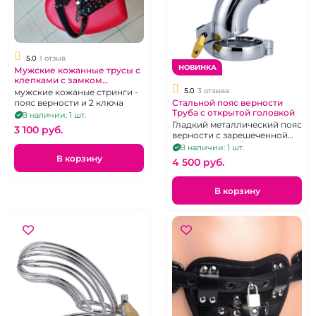
5.0
1 отзыв
НОВИНКА
Мужские кожанные трусы с
клепками с замком
"Пленник"
5.0
3 отзыва
мужские кожаные стринги -
пояс верности и 2 ключа
Стальной пояс верности
Труба с открытой головкой
В наличии: 1 шт.
Гладкий металлический пояс
3 100 pуб.
верности с зарешеченной
открытой головкой
В наличии: 1 шт.
В корзину
4 500 pуб.
В корзину