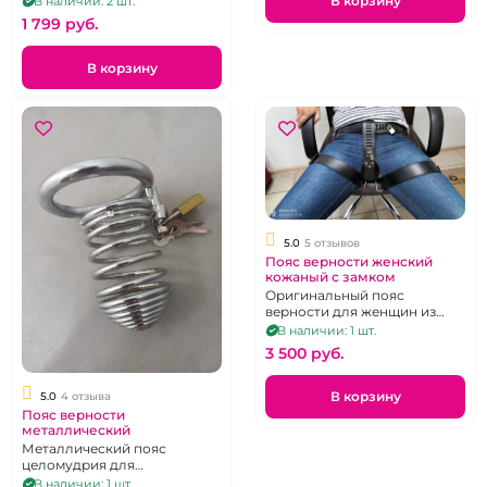
В корзину
В наличии: 2 шт.
каждой женщины
1 799 pуб.
В корзину
5.0
5 отзывов
Пояс верности женский
кожаный с замком
Оригинальный пояс
верности для женщин из
черной кожи.
В наличии: 1 шт.
3 500 pуб.
В корзину
5.0
4 отзыва
Пояс верности
металлический
Металлический пояс
целомудрия для
сабмиссивов
В наличии: 1 шт.