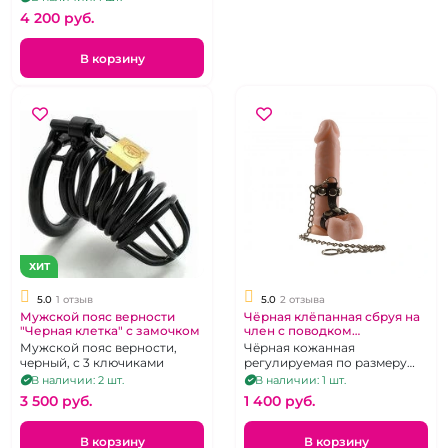
4 200 pуб.
В корзину
ХИТ
5.0
1 отзыв
5.0
2 отзыва
Мужской пояс верности
Чёрная клёпанная сбруя на
"Черная клетка" с замочком
член с поводком
"ИнтимХаус"
Мужской пояс верности,
Чёрная кожанная
черный, с 3 ключиками
регулируемая по размеру
сбруя на член, с цепью-
В наличии: 2 шт.
В наличии: 1 шт.
поводком в комплекте.
3 500 pуб.
1 400 pуб.
В корзину
В корзину