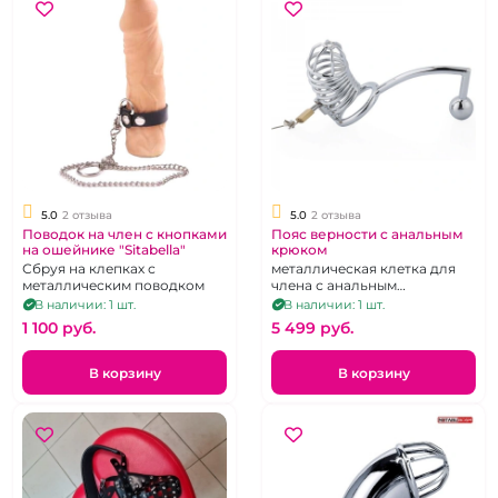
5.0
2 отзыва
5.0
2 отзыва
Поводок на член с кнопками
Пояс верности с анальным
на ошейнике "Sitabella"
крюком
Сбруя на клепках с
металлическая клетка для
металлическим поводком
члена с анальным
стимулятором
В наличии: 1 шт.
В наличии: 1 шт.
1 100 pуб.
5 499 pуб.
В корзину
В корзину