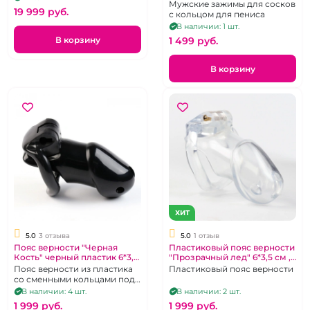
"Никому тебя не отдам"
Мужские зажимы для сосков
19 999 pуб.
с кольцом для пениса
В наличии: 1 шт.
В корзину
1 499 pуб.
В корзину
ХИТ
5.0
3 отзыва
5.0
1 отзыв
Пояс верности "Черная
Пластиковый пояс верности
Кость" черный пластик 6*3,5
"Прозрачный лед" 6*3,5 см ,
см , набор колец, замок и
набор колец, замок и ключи
Пояс верности из пластика
Пластиковый пояс верности
ключи
со сменными кольцами под
мошонку с замком
В наличии: 4 шт.
В наличии: 2 шт.
1 999 pуб.
1 999 pуб.