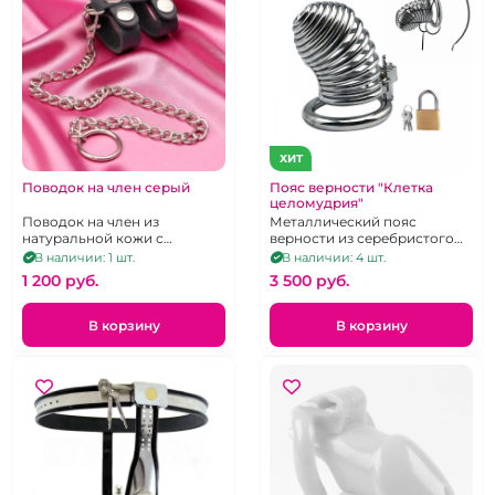
ХИТ
Поводок на член серый
Пояс верности "Клетка
целомудрия"
Поводок на член из
Металлический пояс
натуральной кожи с
верности из серебристого
цепочкой
металла.
В наличии: 1 шт.
В наличии: 4 шт.
1 200 pуб.
3 500 pуб.
В корзину
В корзину