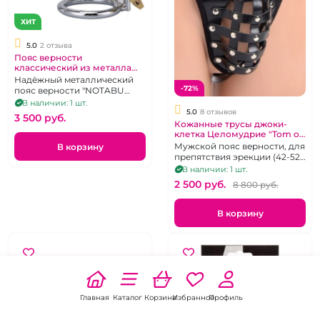
ХИТ
5.0
2 отзыва
Пояс верности
классический из металла
"Тюрьма"
Надёжный металлический
-72%
пояс верности "NOTABU
BDSM" в виде клетки с
В наличии: 1 шт.
замочком
5.0
8 отзывов
3 500 pуб.
Кожанные трусы джоки-
клетка Целомудрие "Tom of
Finland" Strict Netted Male
Мужской пояс верности, для
В корзину
Chastity
препятствия эрекции (42-52
р.)
В наличии: 1 шт.
2 500 pуб.
8 800 pуб.
В корзину
Главная
Каталог
Корзина
Избранное
Профиль