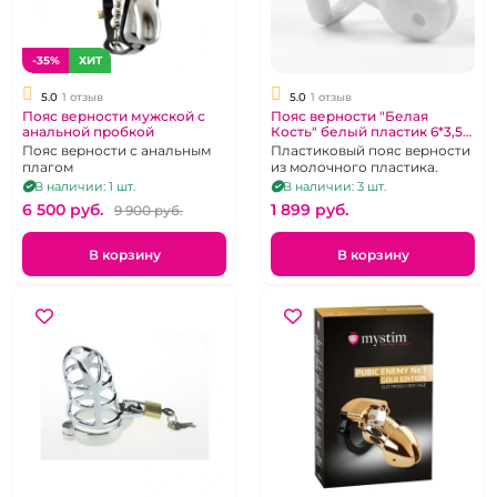
-35%
ХИТ
5.0
1 отзыв
5.0
1 отзыв
Пояс верности мужской с
Пояс верности "Белая
анальной пробкой
Кость" белый пластик 6*3,5
см , набор колец, замок и
Пояс верности с анальным
Пластиковый пояс верности
ключи
плагом
из молочного пластика.
В наличии: 1 шт.
В наличии: 3 шт.
6 500 pуб.
1 899 pуб.
9 900 pуб.
В корзину
В корзину