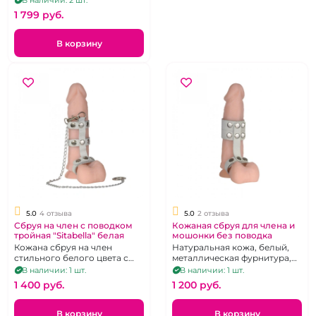
В наличии: 2 шт.
1 799 pуб.
В корзину
5.0
4 отзыва
5.0
2 отзыва
Сбруя на член с поводком
Кожаная сбруя для члена и
тройная "Sitabella" белая
мошонки без поводка
Кожана сбруя на член
Натуральная кожа, белый,
стильного белого цвета с
металлическая фурнитура,
цепочкой-поводком и 3
регулировка в 3 вариациях
В наличии: 1 шт.
В наличии: 1 шт.
ремешками
1 400 pуб.
1 200 pуб.
В корзину
В корзину