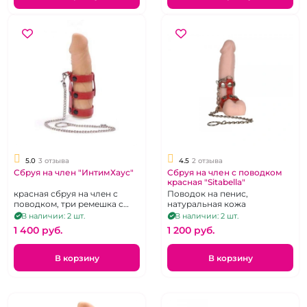
5.0
3 отзыва
4.5
2 отзыва
Сбруя на член "ИнтимХаус"
Сбруя на член с поводком
красная "Sitabella"
красная сбруя на член с
Поводок на пенис,
поводком, три ремешка с
натуральная кожа
серебрянными клепками
В наличии: 2 шт.
В наличии: 2 шт.
1 400 pуб.
1 200 pуб.
В корзину
В корзину