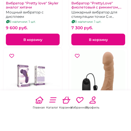
Вибратор "Pretty love" Skyler
Вибратор "PrettyLove"
аналог хитачи
фиолетовый с римингом,
поступательной
Мощный вибратор с
Шикарный вибратор для
стимуляцией и
дисплеем
стимуляции точки G и
клиторальным
клитора.
В наличии: 1 шт.
В наличии: 1 шт.
стимулятором
9 600 pуб.
7 300 pуб.
В корзину
В корзину
-28%
ХИТ
ХИТ
Главная
Каталог
Корзина
Избранное
Профиль
Вибратор типа хитачи
Вибратор толстый и
средней мощности "Bonnie"
длинный "Big penis" 21 см с
крупной головкой 5,3 см
фиолетовый
Реалистичный крупный
нереалистичный вибратор,
вибратор без мошонки на
10 режимов, аналог хитачи
пульте управления
В наличии: 1 шт.
В наличии: 2 шт.