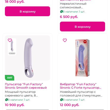
18 000 pуб.
клиторальной стимуляцией
Нереалистичный
силиконовый
вибростимулятор с
В корзину
В наличии: 1 шт.
поступательными
6 500 pуб.
движениями и ребрышками,
на присоске
В корзину
ХИТ
Пульсатор "Fun Factory"
Вибратор "Fun Factory"
Stronic Smooth сиреневый
Stronic G Forte пульсатор
сиреневый
Мощный пульсатор
Новейший пульсатор с
сиреневого цвета, 8
головкой для стимуляции
режимов работы, можно
точки G.
В наличии: 1 шт.
В наличии: 1 шт.
использовать без рук
10 900 pуб.
12 000 pуб.