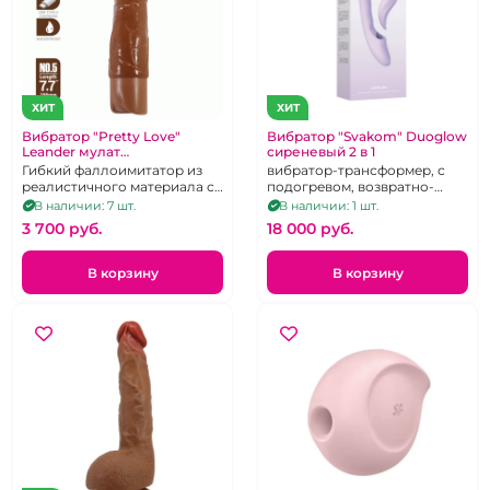
ХИТ
ХИТ
Вибратор "Pretty Love"
Вибратор "Svakom" Duoglow
Leander мулат
сиреневый 2 в 1
перезаряжаемый
Гибкий фаллоимитатор из
вибратор-трансформер, с
реалистичного материала с
подогревом, возвратно-
10 режимами вибрации на
поступательными
В наличии: 7 шт.
В наличии: 1 шт.
зарядке Type-C
движениями и ротацией
3 700 pуб.
18 000 pуб.
В корзину
В корзину