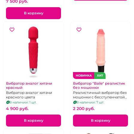
7 500 pуб.
В корзину
НОВИНКА
ХИТ
Вибратор аналог хитачи
Вибратор "Baile" реалистик
красный
без мошонки
Вибратор аналог хитачи
Реалистичный вибратор без
красного цвета
мошонки с бесступенчатой
регулировкой
В наличии: 1 шт.
В наличии: 7 шт.
интенсивности вибрации
4 900 pуб.
2 200 pуб.
В корзину
В корзину