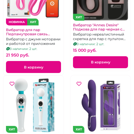
ХИТ
НОВИНКА
ХИТ
Вибратор "Annes Desire"
Подкова для пар черная с
Вибратор для пар
браслетом
Перламутровая связь
Вибратор нереалистичный
"Oninder" скрепка розовая
скрепка для пар с пультом
Вибратор с джумя моторами
управления - наручными
и работой от приложения
В наличии: 2 шт.
"часами"
В наличии: 2 шт.
15 000 pуб.
21 950 pуб.
В корзину
В корзину
ХИТ
ХИТ