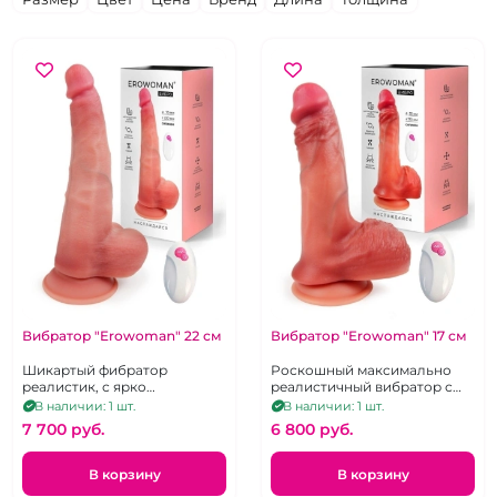
Вибратор "Erowoman" 22 см
Вибратор "Erowoman" 17 см
Шикартый фибратор
Роскошный максимально
реалистик, с ярко
реалистичный вибратор с
выраженной головкой,
ярко выраженной головкой,
В наличии: 1 шт.
В наличии: 1 шт.
венами. 10 режимов
10 режимов вибраций.
7 700 pуб.
6 800 pуб.
вибраций.
В корзину
В корзину