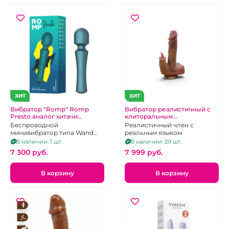
ХИТ
ХИТ
Вибратор "Romp" Romp
Вибратор реалистичный с
Presto аналог хитачи
клиторальным
зеленый металлик
стимулятором длинным
Беспроводной
Реалистичный член с
язычком
минивибратор типа Wand
реальным языком
(аналог Хитачи) с функцией
В наличии: 1 шт.
В наличии: 29 шт.
транспортной блокировки
7 300 pуб.
7 999 pуб.
В корзину
В корзину