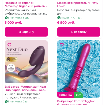
Насадка на страпон
Массажер простаты "Pretty
"LoveToy" Ingen с 10 ритмами
Love"
Реалистичная гибкая
Розовый вибратор с пультом
вибронасадка-реалистик на
д/у
присоске из нежного TPE с
В наличии: 1 шт.
В наличии: 11 шт.
проводным пультом
5 000 pуб.
6 900 pуб.
В корзину
В корзину
Вибратор "Womanizer" Next
Duo бардо. вагинальный с
клитор сосущим эффектом.
Уникальный вибратор с
НОВИНКА
ХИТ
Не оригинальная упаковка
погружной частью для
стимуляции зоны Джи и
Вибратор "Romp" Jiggle с
В наличии: 2 шт.
фрикциями, фуксия
вакуумно-волновой