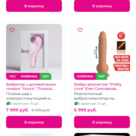
В корзину
В корзину
-12%
НОВИНКА
ХИТ
НОВИНКА
ХИТ
Вибратор с деликатными
Вибро реалистик "Pretty
токами "Youvic" Плазма
Love" Eren Cенсорная
Магия, Релакс и Секс
технология
Плазма шар с
Реалистичный
электростимуляцией и
вибростимулятор на
подогревом для эрогенных
присоске с 5 режимами
В наличии: 14 шт.
В наличии: 11 шт.
зон и массажа на
вибрации и сенсорным
7 999 pуб.
6 999 pуб.
8 999 pуб.
силиконовой вибро ручке
управлением
для внутренней стимуляции
поступательных движений
В корзину
В корзину