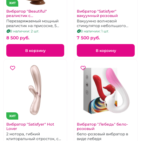
ХИТ
Вибратор "Beautiful"
Вибратор "Satisfyer"
реалистик с
вакуумный розовый
поступательными
Перезаряжаемый мощный
Вакуумно волновой
движениями
реалистик на присоске, 5
стимулятор небольшого
режимов работы
размера.
В наличии: 2 шт.
В наличии: 1 шт.
8 500 pуб.
7 500 pуб.
В корзину
В корзину
ХИТ
Вибратор "Satisfyer" Hot
Вибратор "Лебедь" бело-
Lover
розовый
2 мотора, гибкий
бело-розовый вибратор в
клиторальный отросток, с
виде лебедя