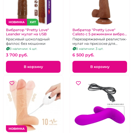
НОВИНКА
ХИТ
Вибратор "Pretty Love"
Вибратор "Pretty Love"
Leander мулат на USB
Calisto с 5 режимами вибро,
вращения и фрикций на USB
Красивый шоколадный
Перезаряжаемый реалистик-
фаллос без мошонки
мулат на присоске для
глубокой 3D-стимуляции из
В наличии: 4 шт.
В наличии: 3 шт.
супер мягкого TPR
3 700 pуб.
6 500 pуб.
В корзину
В корзину
НОВИНКА