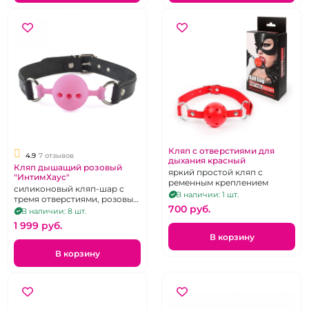
Кляп с отверстиями для
4.9
7 отзывов
дыхания красный
Кляп дышащий розовый
яркий простой кляп с
"ИнтимХаус"
ременным креплением
cиликоновый кляп-шар с
В наличии: 1 шт.
тремя отверстиями, розовый,
700 pуб.
с ремешками из
В наличии: 8 шт.
натуральной кожи черного
1 999 pуб.
цвета
В корзину
В корзину