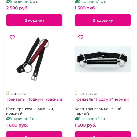
ремнями
ремешок из эко-кожи.
В наличии: 2 шт.
В наличии: 1 шт.
2 500 pуб.
1 500 pуб.
В корзину
В корзину
5.0
1 отзыв
5.0
1 отзыв
Трензель "Подиум" красный
Трензель "Подиум" черный
Кляп-трензель кожаный,
Кляп-трензель кожаный,
красный
черный
В наличии: 1 шт.
В наличии: 1 шт.
1 600 pуб.
1 600 pуб.