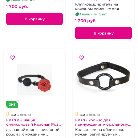
В наличии: 4 шт.
"ИнтимХаус" с 3 сменными
Кляп-расширитель на
1 700 pуб.
кольцами
кожаном ремешке для
принуждения к оральному
В наличии: 5 шт.
сексу.
В корзину
1 200 pуб.
В корзину
ХИТ
5.0
3 отзыва
5.0
2 отзыва
Кляп дышащий
Кляп - кольцо для
силиконовый Красная Роза
принуждения к оральному
"Интимхаус"
сексу
дышащий кляп с шикарной
Кольцо кляпа обвито эко-
розой и с кожаными
кожей, регулируемый