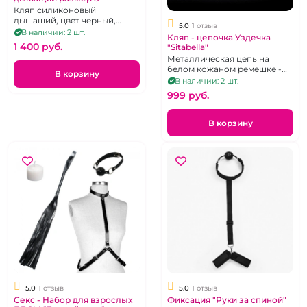
Кляп силиконовый
дышащий, цвет черный,
5.0
1 отзыв
ремешок: силикон черного
В наличии: 2 шт.
Кляп - цепочка Уздечка
цвета, приятный на ощупь,
1 400 pуб.
"Sitabella"
размер:S
Металлическая цепь на
белом кожаном ремешке -
В корзину
удила для ПониПлей
В наличии: 2 шт.
999 pуб.
В корзину
5.0
1 отзыв
5.0
1 отзыв
Секс - Набор для взрослых
Фиксация "Руки за спиной"