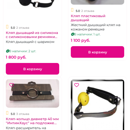
5.0
2 отзыва
Кляп пластиковый
дышащий
Жесткий дышащий кляп на
5.0
2 отзыва
кожаном ремешке
Кляп дышащий из силикона
В наличии: 1 шт.
с силиконовыми ремнями
1 100 pуб.
размер М
Кляп дышащий с шариком
В наличии: 2 шт.
В корзину
1 800 pуб.
В корзину
5.0
3 отзыва
Кляп-кольцо диаметр 40 мм
"ИнтимХаус" на подложке
из дерева
Кляп-расширитель на