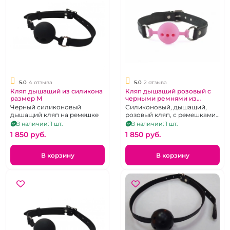
5.0
4 отзыва
5.0
2 отзыва
Кляп дышащий из силикона
Кляп дышащий розовый с
размер M
черными ремнями из
силикона размер S
Черный силиконовый
Силиконовый, дышащий,
дышащий кляп на ремешке
розовый кляп, с ремешками
из натуральной кожи
В наличии: 1 шт.
В наличии: 1 шт.
черного цвета.
1 850 pуб.
1 850 pуб.
В корзину
В корзину