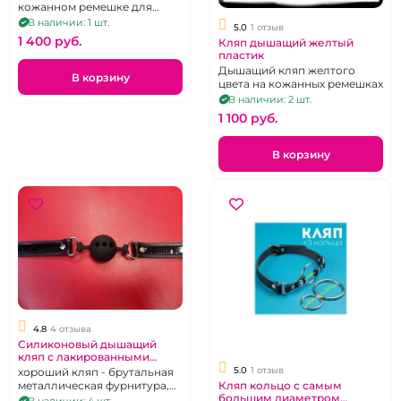
кожанном ремешке для
принуждения к оральному
В наличии: 1 шт.
5.0
1 отзыв
сексу.
1 400 pуб.
Кляп дышащий желтый
пластик
Дышащий кляп желтого
В корзину
цвета на кожанных ремешках
В наличии: 2 шт.
1 100 pуб.
В корзину
4.8
4 отзыва
Силиконовый дышащий
кляп с лакированными
вставками на ремнях
5.0
1 отзыв
хороший кляп - брутальная
металлическая фурнитура,
Кляп кольцо с самым
большим диаметром
лакированная кожа