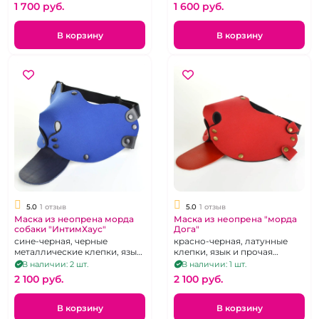
1 700 pуб.
1 600 pуб.
В корзину
В корзину
5.0
1 отзыв
5.0
1 отзыв
Маска из неопрена морда
Маска из неопрена "морда
собаки "ИнтимХаус"
Дога"
сине-черная, черные
красно-черная, латунные
металлические клепки, язык
клепки, язык и прочая
и прочая фурнитура - кожа,
фурнитура - кожа,
В наличии: 2 шт.
В наличии: 1 шт.
регулировка при помощи 2
регулировка при помощи 2
2 100 pуб.
2 100 pуб.
резинок сзади и пряжек
резинок сзади
В корзину
В корзину