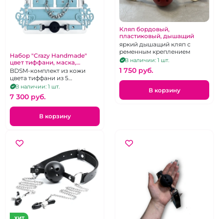
Кляп бордовый,
пластиковый, дышащий
яркий дышащий кляп с
ременным креплением
Набор "Crazy Handmade"
В наличии: 1 шт.
цвет тиффани, маска,
наручники, ошейник, кляп
1 750 pуб.
BDSM-комплект из кожи
цвета тиффани из 5
предметов
В наличии: 1 шт.
В корзину
7 300 pуб.
В корзину
ХИТ