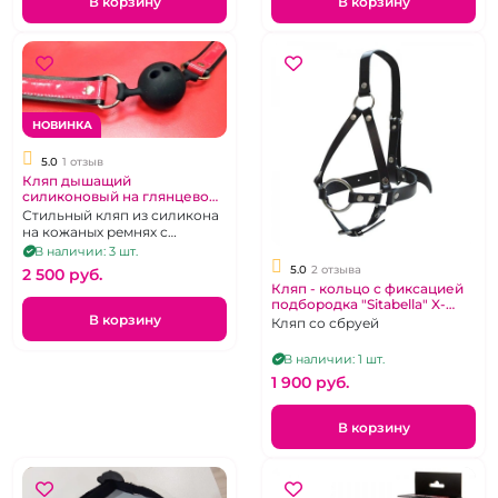
В корзину
В корзину
НОВИНКА
5.0
1 отзыв
Кляп дышащий
силиконовый на глянцевом
ремешке "Sitabella"
Стильный кляп из силикона
на кожаных ремнях с
лакироваными всавками
В наличии: 3 шт.
5.0
2 отзыва
2 500 pуб.
Кляп - кольцо с фиксацией
подбородка "Sitabella" X-
В корзину
Desire
Кляп со сбруей
В наличии: 1 шт.
1 900 pуб.
В корзину