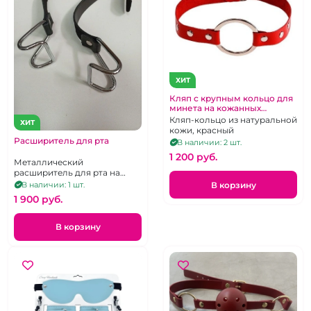
ХИТ
Кляп с крупным кольцо для
минета на кожанных
красных ремнях
Кляп-кольцо из натуральной
ХИТ
кожи, красный
Расширитель для рта
В наличии: 2 шт.
1 200 pуб.
Металлический
расширитель для рта на
ремешке
В корзину
В наличии: 1 шт.
1 900 pуб.
В корзину