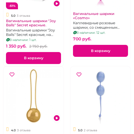
-51%
Вагинальные шарики
5.0
3 отзыва
«Cosmo»
Вагинальные шарики "Joy
Каплевидные розовые
Balls" Secret красные.
шарики, со смещенным
Вагинальные шарики "Joy
центром тяжести
В наличии: 12 шт.
Balls" Secret красные, на
700 pуб.
сцепке, двойные.
В наличии: 1 шт.
1 350 pуб.
2 750 pуб.
В корзину
В корзину
4.0
3 отзыва
5.0
2 отзыва