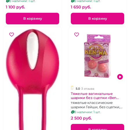
силикона с хвостиком
В наличии: 1 шт.
В наличии: 1 шт.
1 100 pуб.
1 650 pуб.
В корзину
В корзину
5.0
3 отзыва
Тяжелые вагинальные
шарики без сцепки «Ben
Wa»
тяжелые классические
шарики Гейши, без сцепки,
аналог исторической серии
В наличии: 1 шт.
2 500 pуб.
В корзину