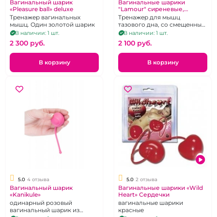
Вагинальный шарик
Вагинальные шарики
«Pleasure ball» deluxe
"Lamour" сиреневые,
пластиковые двойные
Тренажер вагинальных
Тренажер для мышц
мышц. Один золотой шарик
тазового дна, со смещенным
центром тяжести
В наличии: 1 шт.
В наличии: 1 шт.
2 300 pуб.
2 100 pуб.
В корзину
В корзину
5.0
4 отзыва
5.0
2 отзыва
Вагинальный шарик
Вагинальные шарики «Wild
«Kanikule»
Heart» Сердечки
одинарный розовый
вагинальные шарики
вагинальный шарик из
красные