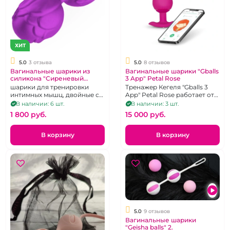
ХИТ
5.0
3 отзыва
5.0
8 отзывов
Вагинальные шарики из
Вагинальные шарики "Gballs
силикона "Сиреневый
3 App" Petal Rose
Цветок" двойные
шарики для тренировки
Тренажер Кегеля "Gballs 3
интимных мышц, двойные со
App" Petal Rose работает от
смещенным центром
приложения Magic Kegel
В наличии: 6 шт.
В наличии: 3 шт.
тяжести
1 800 pуб.
15 000 pуб.
В корзину
В корзину
5.0
9 отзывов
Вагинальные шарики
"Geisha balls" 2.