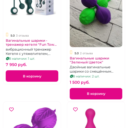
5.0
3 отзыва
Вагинальные шарики -
тренажер кегеля "Fun Town"
Crystal Duo
вибрационный тренажер
5.0
2 отзыва
Кегеля с утяжелителем,
одинарный шарик в
Вагинальные шарики
В наличии: 1 шт.
"Зеленый Цветок"
комплекте, темно-зеленый,
7 950 pуб.
перезаряжаемый
Двойные вагинальные
шарики со смещённым
центром с силиконовым
В корзину
В наличии: 2 шт.
покрытием.
1 500 pуб.
В корзину