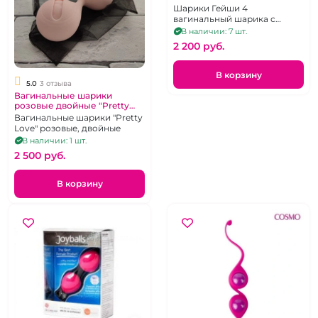
Шарики Гейши 4
вагинальный шарика с
силиконовой сцепкой.
В наличии: 7 шт.
2 200 pуб.
В корзину
5.0
3 отзыва
Вагинальные шарики
розовые двойные "Pretty
Love"
Вагинальные шарики "Pretty
Love" розовые, двойные
В наличии: 1 шт.
2 500 pуб.
В корзину