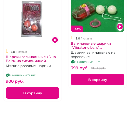
-43%
5.0
1 отзыв
Вагинальные шарики
"Vibratone balls"
пластиковые двойные
5.0
1 отзыв
Шарики вагинальные на
Шарики вагинальные «Duo
веревочке
Balls» на гигиеничной
В наличии: 1 шт.
сцепке.
Мягкие розовые шарики
399 pуб.
700 pуб.
В наличии: 2 шт.
В корзину
900 pуб.
В корзину