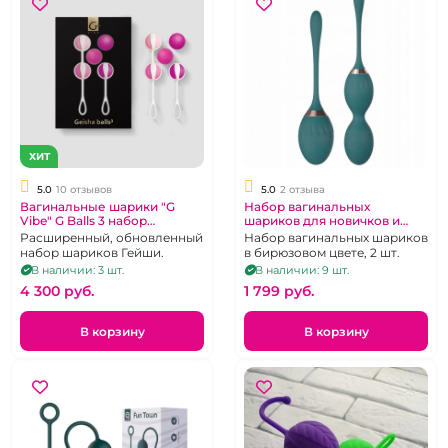
ХИТ
5.0
10 отзывов
5.0
2 отзыва
Вагинальные шарики "G
Набор вагинальных
Vibe" G Balls 3 набор
шариков для новичков и
двойной и одинарный
среднего уровня "Lilo" 2 шт
Расширенный, обновленный
Набор вагинальных шариков
набор шариков Гейши.
в бирюзовом цвете, 2 шт.
В наличии: 3 шт.
В наличии: 9 шт.
4 300 pуб.
1 799 pуб.
В корзину
В корзину