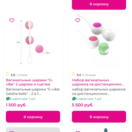
В корзину
5.0
1 отзыв
5.0
2 отзыва
Вагинальные шарики "G-
Набор вагинальных
vibe" 2 шарика и сцепка
шариков на дистанционном
управлении
Вагинальные шарики "G-vibe
набор вагинальных шариков
Geisha balls" – 2 в 1:
на дистанционном
удовольствие + тренировка,
управлении
В наличии: 1 шт.
В наличии: 1 шт.
2шт.
1 500 pуб.
5 500 pуб.
В корзину
В корзину