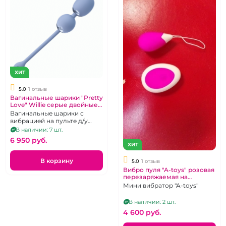
ХИТ
5.0
1 отзыв
Вагинальные шарики "Pretty
Love" Willie серые двойные
на пульте
Вагинальные шарики с
вибрацией на пульте д/у
перезаряжаемые.
В наличии: 7 шт.
6 950 pуб.
ХИТ
В корзину
5.0
1 отзыв
Вибро пуля "A-toys" розовая
перезаряжаемая на
дистанционном управлении
Мини вибратор "A-toys"
В наличии: 2 шт.
4 600 pуб.