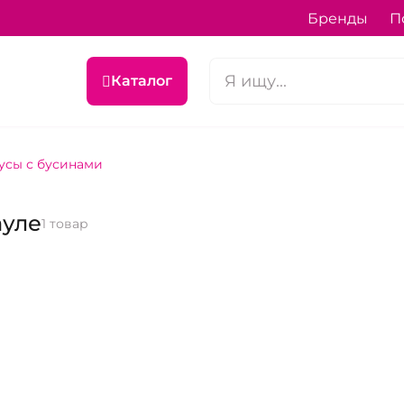
Бренды
П
Каталог
усы с бусинами
ауле
1 товар