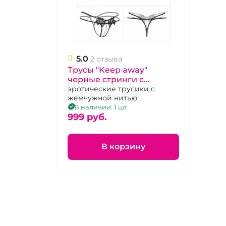
5.0
2 отзыва
Трусы "Keep away"
черные стринги с
жемчужной нитью 40-42
эротические трусики с
жемчужной нитью
В наличии: 1 шт.
999 pуб.
В корзину