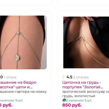
.0
4.5
1 отзыв
2 отзыва
рашение на бедро
Цепочка на грудь -
асотка" цепи и
портупея "Золотая
дальоны цвет серебро
ашение-гартера на ножку
Девушка" золотая
эротический аксессуар н
грудь, золотистый
резинке
наличии: 9 шт.
В наличии: 5 шт.
0 pуб.
850 pуб.