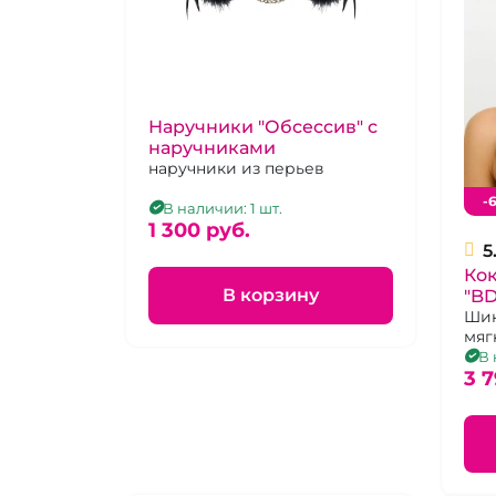
Наручники "Обсессив" с
наручниками
наручники из перьев
-
В наличии: 1 шт.
1 300 pуб.
5
Ко
В корзину
"BD
Шик
мяг
стра
В 
3 7