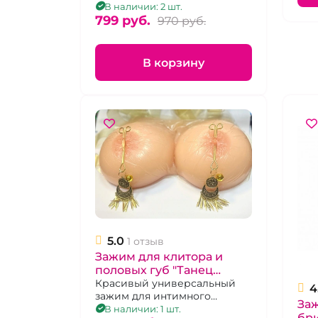
В наличии: 2 шт.
799 pуб.
970 pуб.
В корзину
5.0
1 отзыв
Зажим для клитора и
половых губ "Танец
живота" с украшением
Красивый универсальный
4
зажим для интимного
Заж
украшения
В наличии: 1 шт.
бр