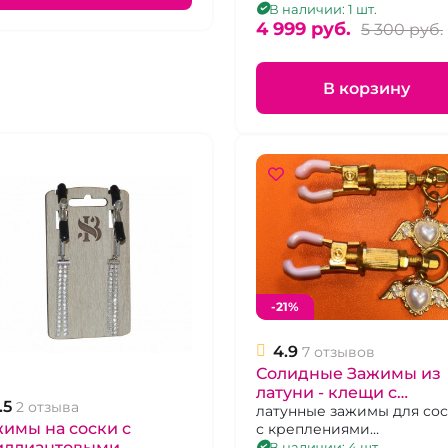
В наличии: 1 шт.
4 999 pуб.
5 300 pуб.
В корзину
-21%
4.9
7 отзывов
Солидные Зажимы из
латуни - клещи с
.5
2 отзыва
золотыми подвесками
латунные зажимы для сос
имы на соски с
с креплениями
кольцами для усилен
иллиантовыми
регулируемыми винтами
В наличии: 4 шт.