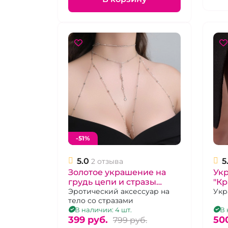
-51%
5.0
5
2 отзыва
Золотое украшение на
Ук
грудь цепи и стразы
"Кр
"Декольте"
Эротический аксессуар на
ме
Укр
тело со стразами
на 
В наличии: 4 шт.
В 
399 pуб.
50
799 pуб.