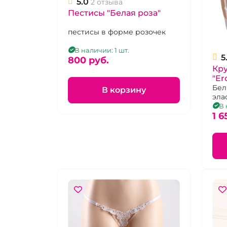
5.0
2 отзыва
Пестисы "Белая роза"
пестисы в форме розочек
В наличии: 1 шт.
5
800 pуб.
Кр
"Er
об
Бел
В корзину
эла
ни
кру
В 
рег
1 6
чуло