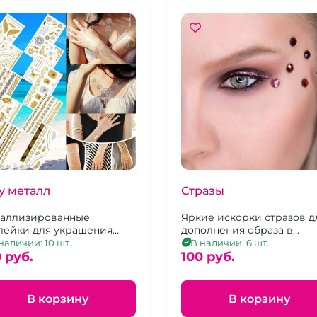
у металл
Стразы
аллизированные
Яркие искорки стразов д
лейки для украшения
дополнения образа в
а и создания образа в
ассортименте.
наличии: 10 шт.
В наличии: 6 шт.
ортименте.
 pуб.
100 pуб.
В корзину
В корзину