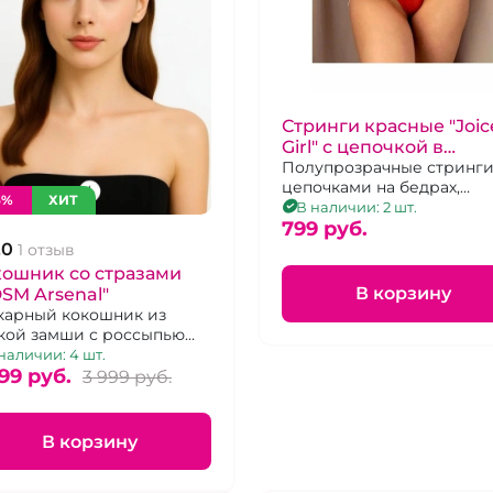
Стринги красные "Joic
Girl" с цепочкой в
комплекте размер XL
Полупрозрачные стринги
цепочками на бедрах,
6%
ХИТ
красные, 42-46
В наличии: 2 шт.
799 pуб.
.0
1 отзыв
кошник со стразами
В корзину
SM Arsenal"
арный кокошник из
кой замши с россыпью
з.
наличии: 4 шт.
99 pуб.
3 999 pуб.
В корзину