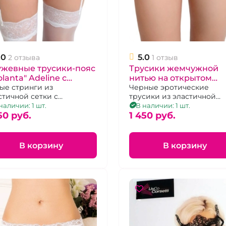
.0
5.0
2 отзыва
1 отзыв
ужевные трусики-пояс
Трусики жемчужной
olanta" Adeline с
нитью на открытом
орками и жемчужной
ые стринги из
доступе "Erolanta" Joa
Черные эротические
стичной сетки с
трусики из эластичной
тью
жевными вставками и
сеточки с кружевными
наличии: 1 шт.
В наличии: 1 шт.
улируемыми пажами для
50 pуб.
вставками, размер 50-52
1 450 pуб.
к, р. 46-48
В корзину
В корзину