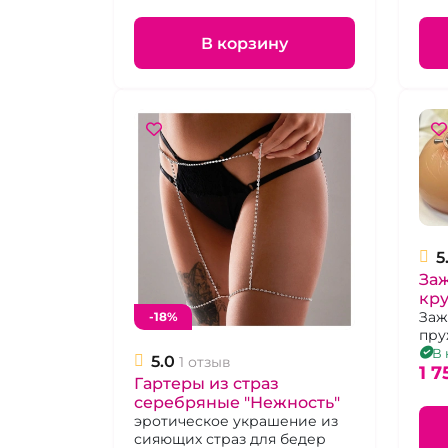
В корзину
5
За
кр
Заж
-18%
пру
В 
5.0
1 отзыв
1 7
Гартеры из страз
серебряные "Нежность"
эротическое украшение из
сияющих страз для бедер