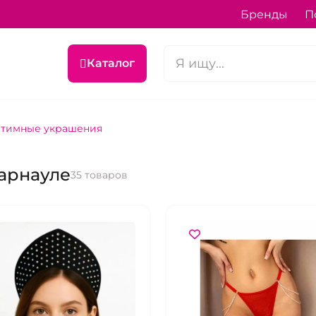
Бренды
П
Каталог
тимные украшения
арнауле
35 товаров