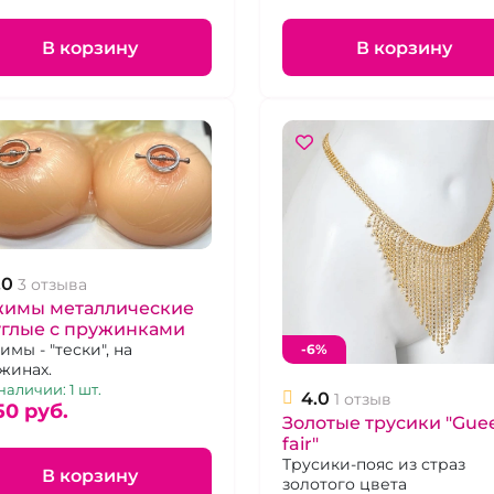
В корзину
В корзину
.0
3 отзыва
жимы металлические
углые с пружинками
имы - "тески", на
-6%
жинах.
наличии: 1 шт.
4.0
1 отзыв
50 pуб.
Золотые трусики "Gue
fair"
Трусики-пояс из страз
В корзину
золотого цвета