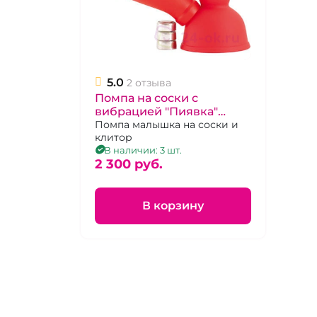
5.0
2 отзыва
Помпа на соски с
вибрацией "Пиявка"
красная
Помпа малышка на соски и
клитор
В наличии: 3 шт.
2 300 pуб.
В корзину