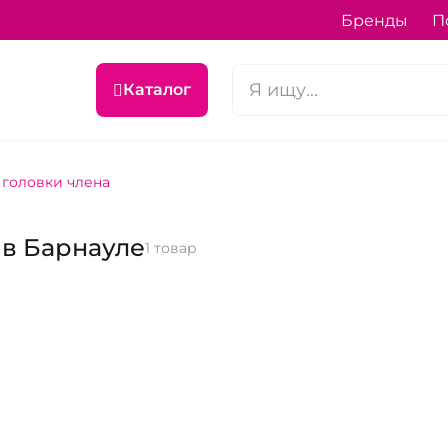
Бренды
П
Каталог
 головки члена
 в Барнауле
1 товар