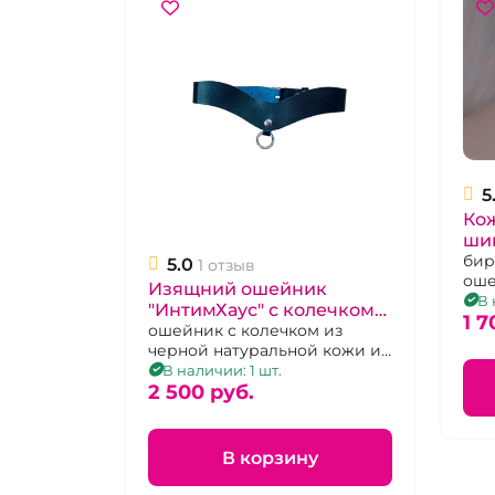
5
Ко
ши
бир
5.0
1 отзыв
оше
Изящний ошейник
хро
В 
"ИнтимХаус" с колечком
1 7
под поводок
ошейник с колечком из
черной натуральной кожи и
синей замшей
В наличии: 1 шт.
2 500 pуб.
В корзину