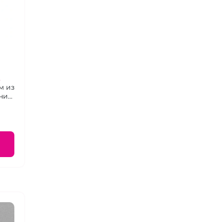
м из
ник