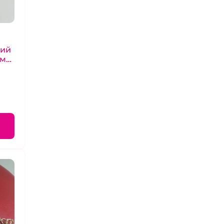
кий
ым