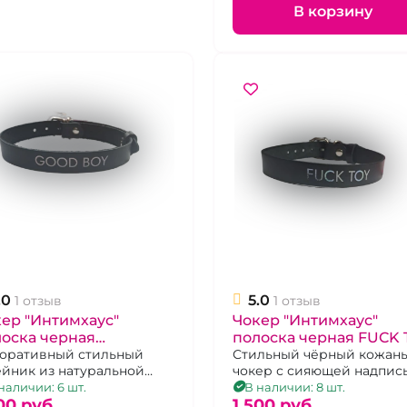
В корзину
.0
5.0
1 отзыв
1 отзыв
ер "Интимхаус"
Чокер "Интимхаус"
оска черная
полоска черная FUCK 
ODBOY
оративный стильный
Стильный чёрный кожан
йник из натуральной
чокер с сияющей надпис
и с надписью Good Boy,
Fuck Toy, регулируется 9
наличии: 6 шт.
В наличии: 8 шт.
мер регулируется
00 pуб.
положениями язычка пр
1 500 pуб.