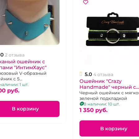
.0
2 отзыва
жаный ошейник с
пами "ИнтимХаус"
юзовый V-образный
5.0
4 отзыва
йник с 5
Ошейник "Crazy
мированными шипами
наличии: 1 шт.
Handmade" черный с
00 pуб.
мягкой зеленой
Черный ошейник с мягко
зеленой подкладкой
подкладкой
В наличии: 10 шт.
В корзину
1 350 pуб.
В корзину