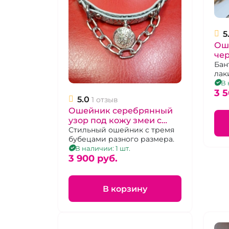
5
Ош
че
ба
Бан
лак
кро
В 
3 5
5.0
1 отзыв
Ошейник серебрянный
узор под кожу змеи с
бубенцами
Стильный ошейник с тремя
бубецами разного размера.
В наличии: 1 шт.
3 900 pуб.
В корзину