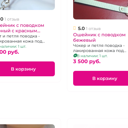
.0
1 отзыв
ейник с поводком
5.0
1 отзыв
рный с красным
Ошейник с поводком
нтом
т и петля поводка -
бежевый
ированная кожа под
Чокер и петля поводка -
кодила, съемный поводок
наличии: 1 шт.
лакированная кожа под
00 pуб.
крокодила, съемный пов
В наличии: 1 шт.
- 2 карабина
3 500 pуб.
В корзину
В корзину