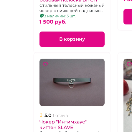
пря
Стильный телесный кожаный
чокер с сияющей надписью
BITCH, регулируется 9
В наличии: 3 шт.
положениями язычка пряжки
1 500 pуб.
В корзину
5.0
1 отзыв
Чокер "Интимхаус"
киттен SLAVE