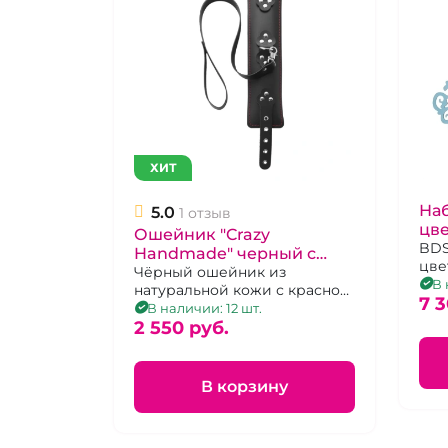
ХИТ
Наб
5.0
1 отзыв
цве
Ошейник "Crazy
нар
BDS
Handmade" черный с
цве
кл
красной строчкой и
Чёрный ошейник из
пре
В 
натуральной кожи с красной
поводком
7 3
строчкой и поводком.
В наличии: 12 шт.
2 550 pуб.
В корзину