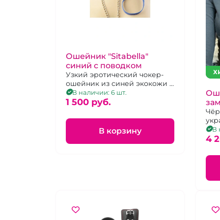
Ошейник "Sitabella"
синий с поводком
Х
Узкий эротический чокер-
ошейник из синей экокожи с
поводком-цепью на
Ош
В наличии: 6 шт.
карабине
1 500 pуб.
за
Чёр
укр
В 
В корзину
4 