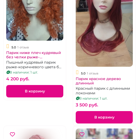
5.0
1 отзыв
Парик ниже плеч кудрявый
без челки рыже-
коричневый
Пышный кудрявый парик
рыже-коричневого цвета без
чёлки, ниже плеч
В наличии: 1 шт.
5.0
1 отзыв
4 200 pуб.
Парик красное дерево
длинный
Красный парик с длинными
В корзину
локонами
В наличии: 1 шт.
3 500 pуб.
В корзину