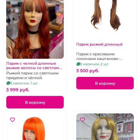
Парик рыжий длинный
Парик с красивыми
локонами каштаново-
рыжий.
Парик с челкой длинные
В наличии: 2 шт.
рыжие волосы со светлами
3 500 pуб.
прядями
Рыжий парик со светлыми
прядями и чёлкой.
В корзину
В наличии: 1 шт.
3 999 pуб.
В корзину