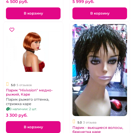
4 500 pуб.
5 999 pуб.
В корзину
В корзину
5.0
5 отзывов
Парик "Hivivsion" медно-
рыжий, Каре
Парик рыжего оттенка,
стрижка каре
В наличии: 2 шт.
3 300 pуб.
5.0
3 отзыва
В корзину
Парик - вьющиеся волосы,
брюнетка каре