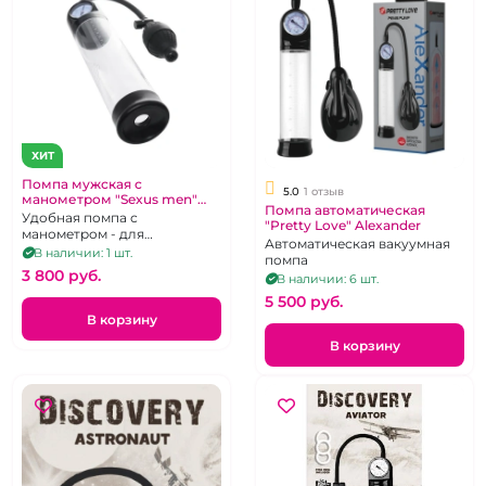
ХИТ
Помпа мужская с
5.0
1 отзыв
манометром "Sexus men"
Помпа автоматическая
Roald
Удобная помпа с
"Pretty Love" Alexander
манометром - для
Автоматическая вакуумная
увеличения члена и эрекции!
В наличии: 1 шт.
помпа
3 800 pуб.
В наличии: 6 шт.
5 500 pуб.
В корзину
В корзину