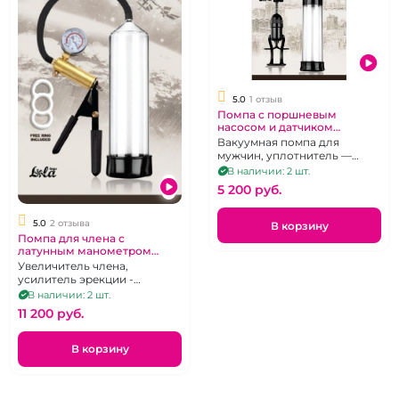
5.0
1 отзыв
Помпа с поршневым
насосом и датчиком
давления "Discovery" Aviator
Вакуумная помпа для
мужчин, уплотнитель —
манжета, эрекционное
В наличии: 2 шт.
кольцо.
5 200 pуб.
5.0
2 отзыва
В корзину
Помпа для члена с
латунным манометром
"Discovery" Astronaut
Увеличитель члена,
усилитель эрекции -
мужская помпа с
В наличии: 2 шт.
металлическим создателем
11 200 pуб.
ваккума
В корзину