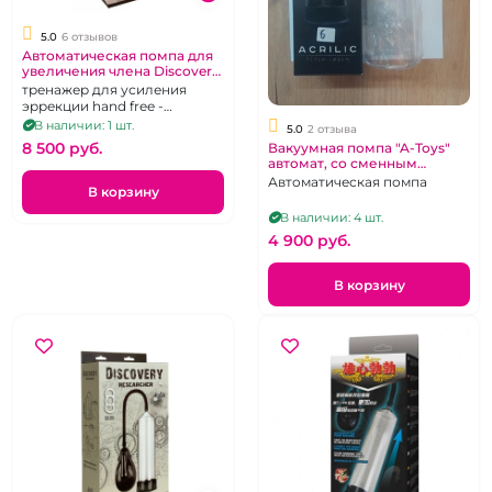
5.0
6 отзывов
Автоматическая помпа для
увеличения члена Discovery
"Surfer"
тренажер для усиления
эррекции hand free -
свободные руки
В наличии: 1 шт.
5.0
2 отзыва
8 500 pуб.
Вакуумная помпа "A-Toys"
автомат, со сменным
уплотнителем
Автоматическая помпа
В корзину
В наличии: 4 шт.
4 900 pуб.
В корзину