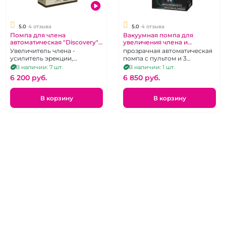
5.0
4 отзыва
5.0
4 отзыва
Помпа для члена
Вакуумная помпа для
автоматическая "Discovery"
увеличения члена и
Researcher
мгновенной эрекции «Baile»
Увеличитель члена -
прозрачная автоматическая
усилитель эрекции,
помпа с пультом и 3
эрекционное кольцо,
манжеты
В наличии: 7 шт.
В наличии: 1 шт.
уплотнитель
6 200 pуб.
6 850 pуб.
В корзину
В корзину