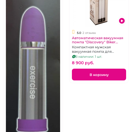
5.0
2 отзыва
Автоматическая вакуумная
помпа "Discovery" Biker
перезаряжаемая
Компактная мужская
вакуумная помпа для
увеличения и эрекции члена
В наличии: 1 шт.
8 900 pуб.
В корзину