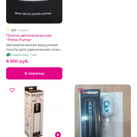
5.0
1 отзыв
Помпа автоматическая
"Penis Pump"
автоматическая вакуумная
помпа для увеличения члена
перезаряжаемая
В наличии: 1 шт.
8 500 pуб.
В корзину