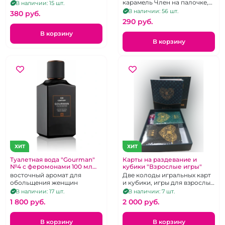
клубника с абрикосом.
карамель Член на палочке,
В наличии: 15 шт.
клубничный вкус, 20 г
В наличии: 56 шт.
380 pуб.
290 pуб.
В корзину
В корзину
ХИТ
ХИТ
Туалетная вода "Gourman"
Карты на раздевание и
№4 с феромонами 100 мл
кубики "Взрослые игры"
для мужчин
восточный аромат для
Две колоды игральных карт
обольщения женщин
и кубики, игры для взрослых
"Любовь"
В наличии: 17 шт.
В наличии: 7 шт.
1 800 pуб.
2 000 pуб.
В корзину
В корзину