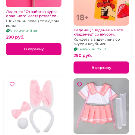
Леденец "Отработка курса
орального мастерства" со
вкусом колы
Шикарный ледец со вкусом
колы.
Леденец "Леденец на все
В наличии: 11 шт.
кладенец" со вкусом
290 pуб.
клубники
Конфета в виде члена со
вкусом клубники.
В корзину
В наличии: 25 шт.
290 pуб.
В корзину