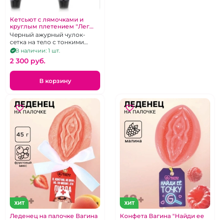
Кетсьют с лямочками и
круглым плетением "Лег
Авеню" Высокомерие
Черный ажурный чулок-
сетка на тело с тонкими
бретелями и открытым
В наличии: 1 шт.
доступом
2 300 pуб.
В корзину
ХИТ
ХИТ
Леденец на палочке Вагина
Конфета Вагина "Найди ее