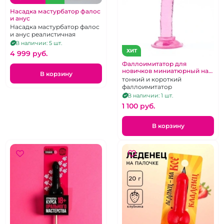
Насадка мастурбатор фалос
и анус
Насадка мастурбатор фалос
и анус реалистичная
В наличии: 5 шт.
ХИТ
4 999 pуб.
Фаллоимитатор для
новичков миниатюрный на
В корзину
присоске розовый
тонкий и короткий
фаллоимитатор
В наличии: 1 шт.
1 100 pуб.
В корзину