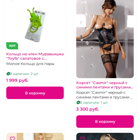
ХИТ
Кольцо на член Муравьишка
"Toyfa" салатовое с
клиторальным
Милое Кольцо для пары
стимулятором
В наличии: 2 шт.
1 999 pуб.
Корсет "Casmir" черный с
синими лентами и трусами с
открытой грудью
Корсет "Casmir" черный с
В корзину
синими лентами и трусами с
открытой грудью
В наличии: 1 шт.
3 300 pуб.
В корзину