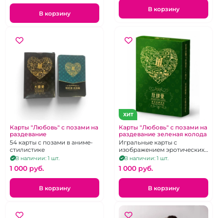
В корзину
В корзину
ХИТ
Карты "Любовь" с позами на
Карты "Любовь" с позами на
раздевание
раздевание зеленая колода
54 карты с позами в аниме-
Игральные карты с
стилистике
изображением эротических
поз в стиле аниме
В наличии: 1 шт.
В наличии: 1 шт.
1 000 pуб.
1 000 pуб.
В корзину
В корзину