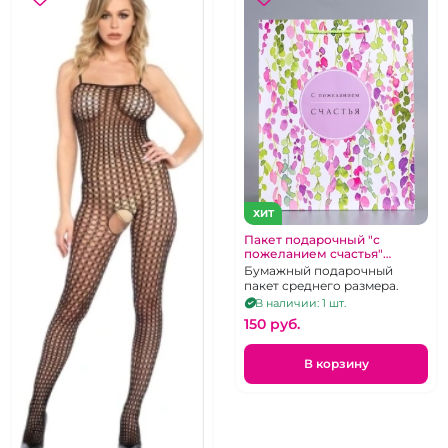
ХИТ
Пакет подарочный "с
пожеланием счастья"
средний 33х25 см
Бумажный подарочный
пакет среднего размера.
В наличии: 1 шт.
150 pуб.
В корзину