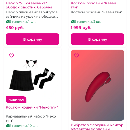
Набор "Ушки зайчика"
Костюм розовый "Каваи
ободок, хвостик, бабочка
тян"
Набор плюшевых атрибутов
Костюм розовый "Каваи тян"
зайчика из ушек на ободке,
хвостика и галстука-
В наличии: 1 шт.
В наличии: 3 шт.
бабочки, унисекс
450 pуб.
1 999 pуб.
В корзину
В корзину
НОВИНКА
Костюм кошечки "Неко тян"
Карнавальный набор "Неко
тян"
Вибратор с сосущим клитор
В наличии: 10 шт.
эффектом бордовый