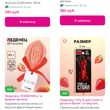
вагины
вкусом клубники, 20гр
В наличии: 30 шт.
В наличии: 12 шт.
380 pуб.
290 pуб.
В корзину
В корзину
ХИТ
ХИТ
Леденец "ИЗВИНИсь" в
форме вагины
Леденец "Что б хуй стоял и
деньги были" со вкусом
Карамельная вагинка со
клубники
вкусом фруктовый микс
Прикольная эротическая