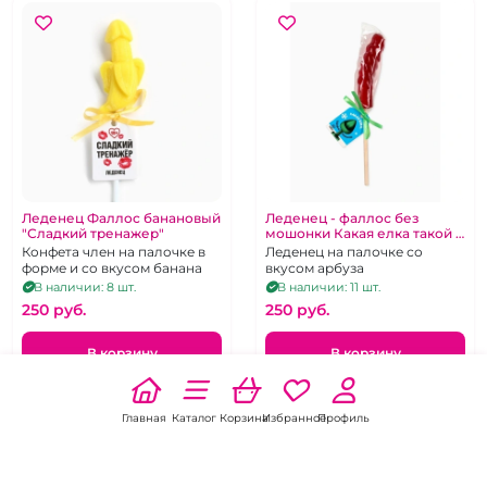
Леденец Фаллос банановый
Леденец - фаллос без
"Сладкий тренажер"
мошонки Какая елка такой и
подарок"
Конфета член на палочке в
Леденец на палочке со
форме и со вкусом банана
вкусом арбуза
В наличии: 8 шт.
В наличии: 11 шт.
250 pуб.
250 pуб.
В корзину
В корзину
Главная
Каталог
Корзина
Избранное
Профиль