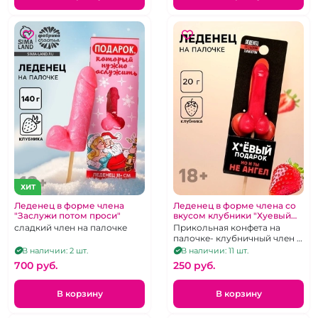
ХИТ
Леденец в форме члена
Леденец в форме члена со
"Заслужи потом проси"
вкусом клубники "Хуевый
подарок, но и ты не ангел"
сладкий член на палочке
Прикольная конфета на
палочке- клубничный член с
мошонкой
В наличии: 2 шт.
В наличии: 11 шт.
700 pуб.
250 pуб.
В корзину
В корзину