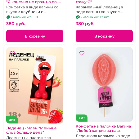
"Я конечно не врач. но по-
точку G"
моему это пизда"
Конфетка в виде вагины со
Карамельный леденец в
вкусом клубники и
виде вагины со вкусом
абрикоса.
малины
В наличии: 9 шт.
В наличии: 12 шт.
380 pуб.
380 pуб.
В корзину
В корзину
ХИТ
ХИТ
Конфета на палочке Вагина
Леденец - Член "Меньше
"Любой каприз за ваш
слов больше дела"
отлиз"
Леденцова карамель в виде
Леденец на палочке со