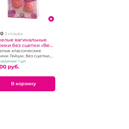
.0
3 отзыва
желые вагинальные
ики без сцепки «Ben
»
елые классические
ики Гейши, без сцепки,
лог исторической серии
наличии: 1 шт.
00 pуб.
В корзину