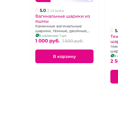
5.0
2 отзыва
Вагинальные шарики из
яшмы
Каменные вагинальные
5
шарики, тёмные, двойные,
без сцепки
В наличии: 1 шт.
Тя
1 000 pуб.
1 500 pуб.
шар
Wa
тяж
шар
ана
В 
В корзину
2 5