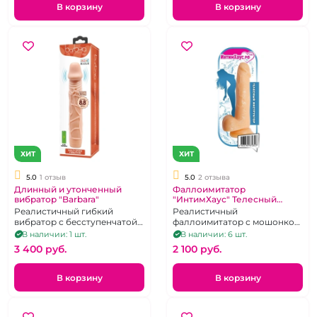
В корзину
В корзину
ХИТ
ХИТ
5.0
1 отзыв
5.0
2 отзыва
Длинный и утонченный
Фаллоимитатор
вибратор "Barbara"
"ИнтимХаус" Телесный
Инструктор из геля
Реалистичный гибкий
Реалистичный
вибратор с бесступенчатой
фаллоимитатор с мошонкой
регулировкой
на присоске
В наличии: 1 шт.
В наличии: 6 шт.
интенсивности вибрации.
3 400 pуб.
2 100 pуб.
В корзину
В корзину