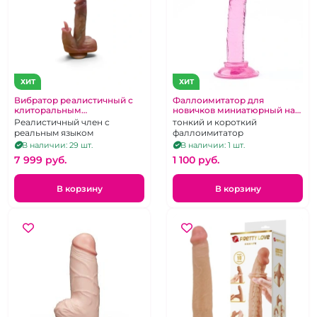
ХИТ
ХИТ
Вибратор реалистичный с
Фаллоимитатор для
клиторальным
новичков миниатюрный на
стимулятором длинным
присоске розовый
Реалистичный член с
тонкий и короткий
язычком
реальным языком
фаллоимитатор
В наличии: 29 шт.
В наличии: 1 шт.
7 999 pуб.
1 100 pуб.
В корзину
В корзину