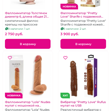
НОВИНКА
Фаллоимитатор Толстячок
Фаллоимитатор "Pretty
диаметр 6, длина общая 21
Love" Sharife с подвижной
см
кожей без мошонки
симпатичный фаллос
Фаллоимитатор "Pretty Love"
крепыш на присоске
Sharife с подвижной кожей
без мошонки
В наличии: 1 шт.
В наличии: 2 шт.
2 750 pуб.
3 900 pуб.
В корзину
В корзину
НОВИНКА
ХИТ
Фаллоимитатор "Lola" Nudes
Вибратор "Pretty Love" Rufus
мулат с мошонкой на
мулат на USB
присоске
Фаллоимитатор "Lola" Nudes
Реалистичный вибратор с