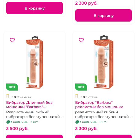
2 300 pуб.
В корзину
В корзину
ХИТ
ХИТ
5.0
2 отзыва
5.0
1 отзыв
Вибратор Длинный без
Вибратор "Barbara"
мошонки "Barbara"
реалистик без мошонки
реалистик
Реалистичный гибкий
реалистичный гибкий
вибратор с бесступенчатой
вибратор с бесступенчатой
регулировкой
регулировкой
В наличии: 2 шт.
В наличии: 1 шт.
интенсивности вибрации.
интенсивности вибрации
3 500 pуб.
3 300 pуб.