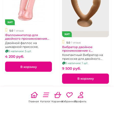
ХИТ
5.0
1 отзыв
ХИТ
Фаллоимитатор для
двойного проникновения
"Lola" Baroque Pearl розовый
5.0
1 отзыв
Двойной фаллос на
с перлумутром
шикарной присоске,
Вибратор двойное
проникновение с
В наличии: 5 шт.
беспроводным пультом
Компактный Вибратор на
4 200 pуб.
"Yunman"
присоске для двойного
проникновения с д\у
В наличии: 1 шт.
В корзину
9 500 pуб.
В корзину
Главная
Каталог
Корзина
Избранное
Профиль