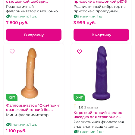
с мошонкой шибари
присоске с мошонкой p1016
диаметр 6 см
Реалистичный
Реалистичный вибратор на
фаллоимитатор с мошонкой
присоске с проводным
и имитацией верёвки в стиле
пультом, 8 режимов
В наличии: 1 шт.
В наличии: 1 шт.
"Шибари".
вибраций.
7 500 pуб.
3 999 pуб.
В корзину
В корзину
ХИТ
ХИТ
Фаллоимитатор "ОкиЧпоки"
5.0
2 отзыва
оранжевый тонкий без
Короткий тонкий фаллос -
мошонки на присоске
Мини-фаллоимитатор
насадка для страпона с
коннектором
Реалистичная фиолетовая
В наличии: 1 шт.
анальная насадка для
1 100 pуб.
страпона с коннектором
В наличии: 1 шт.