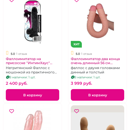
ХИТ
5.0
1 отзыв
5.0
1 отзыв
Фаллоимитатор на
Фаллоимитатор два конца
присосске "ИнтимХаус"
очень длинный 56 см
Черный Букмекер из ПВХ
"Гигантелло"
Негритянский Фаллос с
фаллос с двумя головками
мошонкой из практичного
динный и толстый
геля
В наличии: 1 шт.
В наличии: 1 шт.
2 400 pуб.
3 999 pуб.
В корзину
В корзину