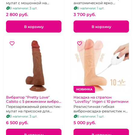
мулат с мошонкой на
анатомической ярко
присоске
выраженной головкой, 10
В наличии: 3 шт.
В наличии: 1 шт.
режимов вибрации.
2 800 pуб.
3 700 pуб.
В корзину
В корзину
НОВИНКА
Вибратор "Pretty Love"
Насадка на страпон
Calisto с 5 режимами вибро,
"LoveToy" Ingen с 10 ритмами
вращения и фрикций на USB
Перезаряжаемый реалистик-
Реалистичная гибкая
мулат на присоске для
вибронасадка-реалистик на
глубокой 3D-стимуляции из
присоске из нежного TPE с
В наличии: 3 шт.
В наличии: 1 шт.
супер мягкого TPR
проводным пультом
6 500 pуб.
5 000 pуб.
В корзину
В корзину