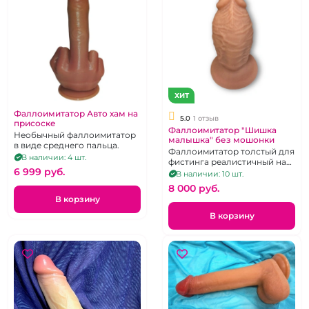
ХИТ
Фаллоимитатор Авто хам на
5.0
1 отзыв
присоске
Фаллоимитатор "Шишка
Необычный фаллоимитатор
малышка" без мошонки
в виде среднего пальца.
Фаллоимитатор толстый для
В наличии: 4 шт.
фистинга реалистичный на
6 999 pуб.
присоске
В наличии: 10 шт.
8 000 pуб.
В корзину
В корзину