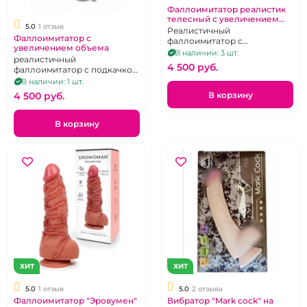
Фаллоимитатор реалистик
телесный с увеличением
5.0
1 отзыв
объема
Реалистичный
Фаллоимитатор с
фаллоимитатор с
увеличением объема
увеличением объёма на
В наличии: 3 шт.
реалистичный
присоске.
4 500 pуб.
фаллоимитатор с подкачкой,
на присоске, с мошонкой
В наличии: 1 шт.
В корзину
4 500 pуб.
В корзину
ХИТ
ХИТ
5.0
1 отзыв
5.0
2 отзыва
Фаллоимитатор "Эровумен"
Вибратор "Mark cock" на