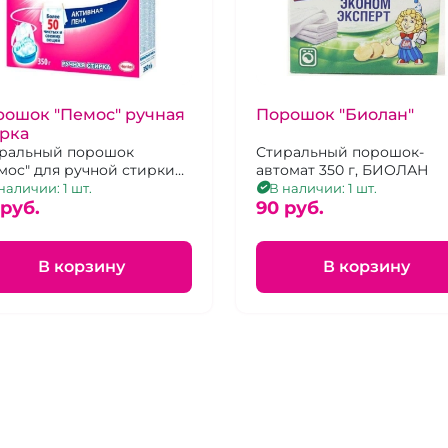
рошок "Пемос" ручная
Порошок "Биолан"
рка
ральный порошок
Стиральный порошок-
мос" для ручной стирки
автомат 350 г, БИОЛАН
ично
наличии: 1 шт.
В наличии: 1 шт.
тирываетразличные
 pуб.
90 pуб.
рязнения.
В корзину
В корзину