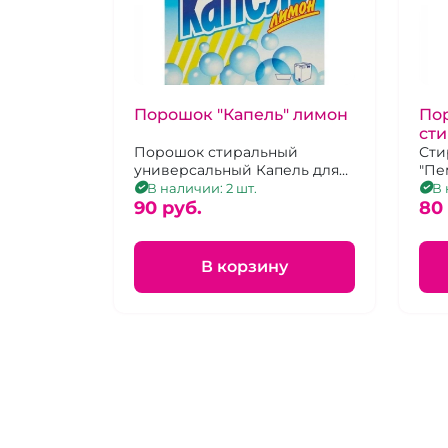
Порошок "Капель" лимон
По
сти
Порошок стиральный
Сти
универсальный Капель для
"Пе
цветного и белого белья 400
отл
В наличии: 2 шт.
В 
г
90 pуб.
отс
80
заг
В корзину