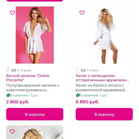
5.0
2 отзыва
5.0
1 отзыв
Белый халатик "Dolce
Халат с капющоном
Piccante"
оттороченным кружевом
"Beauty Night" Ambrosia
Полупрозрачный халатик с
Халат из белого атласа с
белый с кружевной каймой.
коротким рукавом и
романтичной кружевной
атласным поясом, р. 42-44
каймой по краям, р. 44-46
В наличии: 1 шт.
В наличии: 1 шт.
2 800 pуб.
6 890 pуб.
В корзину
В корзину