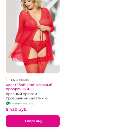
5.0
2 отзыва
Халат "Soft Line" красный
прозрачный
Красный прямой
прозрачный халатик и
трусики, р. 54-56
В наличии: 2 шт.
5 450 pуб.
В корзину