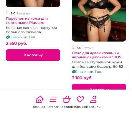
5.0
2 отзыва
Портупея из кожи для
полненьких Plus size
Кожаная женская портупея
большого размера.
В наличии: 1 шт.
2 550 pуб.
5.0
1 отзыв
Пояс для чулок кожаный
В корзину
черный с цепочками "BDSM
Arsenal"
Пояс из натуральной кожи
для больших бедер р. 50-52
В наличии: 1 шт.
3 100 pуб.
В корзину
Главная
Каталог
Корзина
Избранное
Профиль