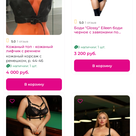
5.0
1 отзыв
Боди "Glossy" Eileen боди
черное с завязками по
бокам
5.0
1 отзыв
Кожаный топ - кожаный
В наличии: 1 шт.
лифчик с ремнем
3 200 pуб.
кожаный корсаж с
ремешком, р. 44-46
В корзину
В наличии: 1 шт.
4 000 pуб.
В корзину