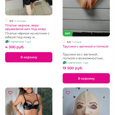
5.0
2 отзыва
Платье черное, верх
кружевной низ под кожу
Платье чёрное на молнии с
ХИТ
юбкой под кожу и
кружевными рукавами
В наличии: 1 шт.
5.0
1 отзыв
Трусики с вагиной и попкой
4 300 pуб.
Трусики из с вагиной,
В корзину
попкой и возможностью
мочеиспускания.
В наличии: 1 шт.
19 500 pуб.
В корзину