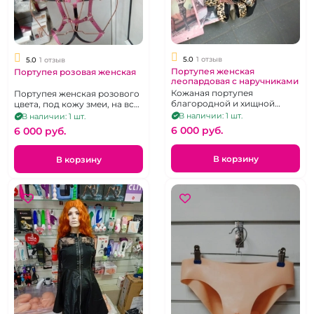
5.0
1 отзыв
5.0
1 отзыв
Портупея женская
Портупея розовая женская
леопардовая с наручниками
Кожаная портупея
Портупея женская розового
благородной и хищной
цвета, под кожу змеи, на всё
расцветки в комплекте с
тело
В наличии: 1 шт.
В наличии: 1 шт.
наручниками.
6 000 pуб.
6 000 pуб.
В корзину
В корзину