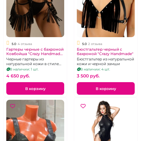
5.0
4 отзыва
5.0
2 отзыва
Гартеры черные с бахромой
Бюстгальтер черный с
Ковбойша "Crazy Handmade"
бахромой "Crazy Handmade"
Вестерн
Черные гартеры из
Бюстгальтер из натуральной
натуральной кожи в стиле
кожи и черной замши
вестерн
В наличии: 1 шт.
В наличии: 4 шт.
4 650 pуб.
3 500 pуб.
В корзину
В корзину