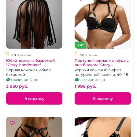
ХИТ
5.0
3 отзыва
5.0
1 отзыв
Юбка черная с бахромой
Портупея черная на грудь с
"Crazy Handmade"
ошейником "Crazy
Handmade" №1
Черная кожаная юбка с
черный кожаный лиф из
бахромой
натуральной кожи, р. 40-48
В наличии: 3 шт.
В наличии: 1 шт.
3 950 pуб.
1 999 pуб.
В корзину
В корзину