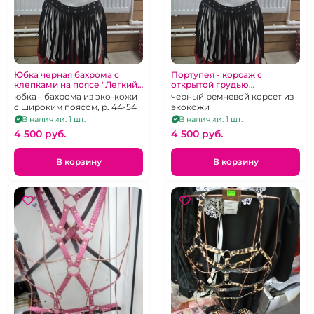
Юбка черная бахрома с
Портупея - корсаж с
клепками на поясе "Легкий
открытой грудью
ветерок"
"Покорительница"
юбка - бахрома из эко-кожи
черный ремневой корсет из
с широким поясом, р. 44-54
экокожи
В наличии: 1 шт.
В наличии: 1 шт.
4 500 pуб.
4 500 pуб.
В корзину
В корзину