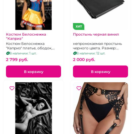
ХИТ
Костюм Белоснежка
Простынь черная винил
"Каприз"
Костюм Белоснежка
непромокаемая простынь
"Каприз" платье, ободок,
черного цвета. Размер:
чулки, трусики
160x200 см.
В наличии: 1 шт.
В наличии: 12 шт.
2 799 pуб.
2 000 pуб.
В корзину
В корзину