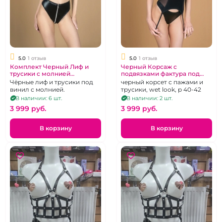
5.0
1 отзыв
5.0
1 отзыв
Комплект Черный Лиф и
Черный Корсаж с
трусики с молнией
подвязками фактура под
"LeFrivole" под винил 42-44
винил"LeFrivole" Wet Look
Чёрные лиф и трусики под
черный корсет с пажами и
винил с молнией.
трусики, wet look, р 40-42
В наличии: 6 шт.
В наличии: 2 шт.
3 999 pуб.
3 999 pуб.
В корзину
В корзину