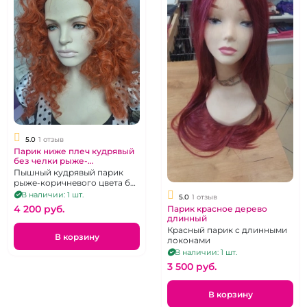
5.0
1 отзыв
Парик ниже плеч кудрявый
без челки рыже-
коричневый
Пышный кудрявый парик
рыже-коричневого цвета без
чёлки, ниже плеч
В наличии: 1 шт.
5.0
1 отзыв
4 200 pуб.
Парик красное дерево
длинный
Красный парик с длинными
В корзину
локонами
В наличии: 1 шт.
3 500 pуб.
В корзину