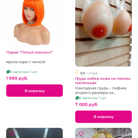
Парик "Пятый элемент"
яркое каре с челкой
В наличии: 1 шт.
5.0
1 отзыв
1 999 pуб.
Грудь кибер кожа на лямках
маленькая
Накладная грудь – лифчик
В корзину
второго размера на
прозрачных широких
В наличии: 1 шт.
силиконовых лямках
7 000 pуб.
В корзину