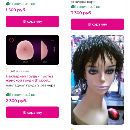
стрижка каре
В наличии: 2 шт.
В наличии: 2 шт.
1 500 pуб.
3 300 pуб.
В корзину
В корзину
4.8
4 отзыва
Накладная грудь - протез
женской груди Второй
размер
накладная грудь 2 размера
В наличии: 2 шт.
2 300 pуб.
В корзину