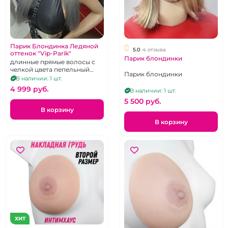
Парик Блондинка Ледяной
5.0
4 отзыва
оттенок "Vip-Parik"
Парик блондинки
длинные прямые волосы с
челкой цвета пепельный
Парик блондинки
блонд, 60см
В наличии: 1 шт.
4 999 pуб.
В наличии: 1 шт.
5 500 pуб.
В корзину
В корзину
ХИТ