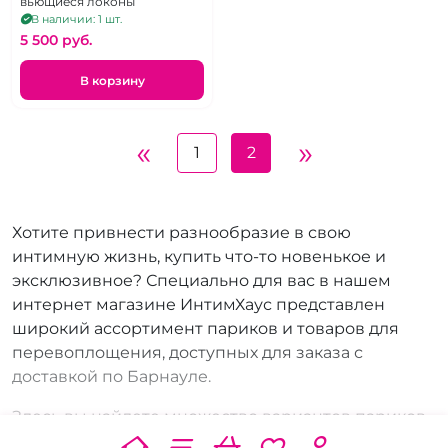
вьющиеся локоны
В наличии: 1 шт.
5 500 pуб.
В корзину
«
»
1
2
Хотите привнести разнообразие в свою
интимную жизнь, купить что-то новенькое и
эксклюзивное? Специально для вас в нашем
интернет магазине ИнтимХаус представлен
широкий ассортимент париков и товаров для
перевоплощения, доступных для заказа с
доставкой по Барнауле.
Здесь вы найдете множество вариантов париков
и аксессуаров для карнавала и взрослых игр: