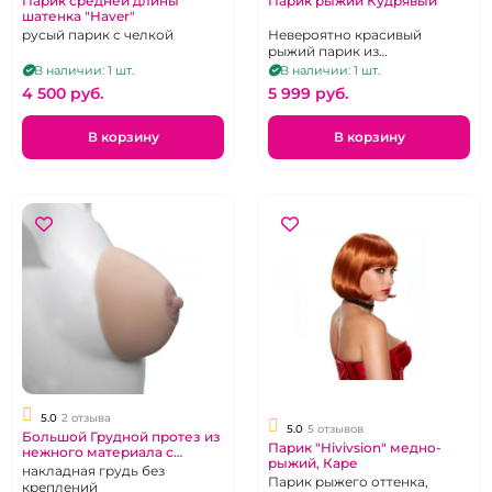
Парик средней длины
Парик рыжий Кудрявый
шатенка "Haver"
русый парик с челкой
Невероятно красивый
рыжий парик из
искусственных термо волос.
В наличии: 1 шт.
В наличии: 1 шт.
4 500 pуб.
5 999 pуб.
В корзину
В корзину
5.0
2 отзыва
5.0
5 отзывов
Большой Грудной протез из
Парик "Hivivsion" медно-
нежного материала с
рыжий, Каре
ареолой и соском
накладная грудь без
Парик рыжего оттенка,
креплений