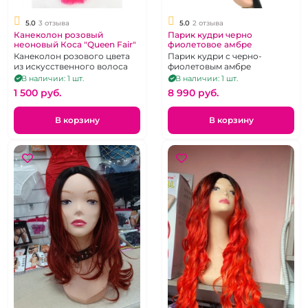
5.0
3 отзыва
5.0
2 отзыва
Канеколон розовый
Парик кудри черно
неоновый Коса "Queen Fair"
фиолетовое амбре
Канеколон розового цвета
Парик кудри с черно-
из искусственного волоса
фиолетовым амбре
В наличии: 1 шт.
В наличии: 1 шт.
1 500 pуб.
8 990 pуб.
В корзину
В корзину