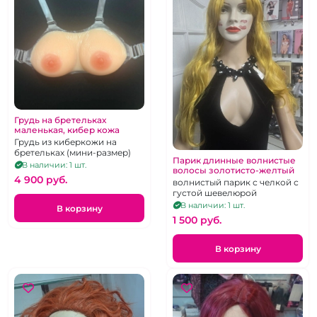
Грудь на бретельках
маленькая, кибер кожа
Грудь из киберкожи на
бретельках (мини-размер)
Парик длинные волнистые
В наличии: 1 шт.
волосы золотисто-желтый
4 900 pуб.
волнистый парик с челкой с
густой шевелюрой
В наличии: 1 шт.
В корзину
1 500 pуб.
В корзину