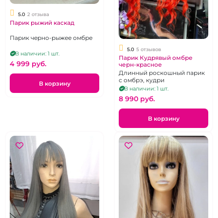
5.0
2 отзыва
Парик рыжий каскад
Парик черно-рыжее омбре
5.0
5 отзывов
В наличии: 1 шт.
Парик Кудрявый омбре
4 999 pуб.
черн-красное
Длинный роскошный парик
с омбрэ, кудри
В корзину
В наличии: 1 шт.
8 990 pуб.
В корзину