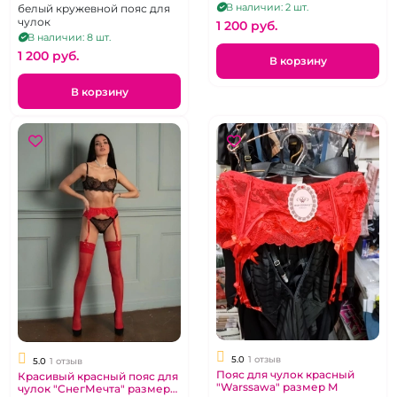
В наличии: 2 шт.
белый кружевной пояс для
чулок
1 200 pуб.
В наличии: 8 шт.
1 200 pуб.
В корзину
В корзину
5.0
1 отзыв
5.0
1 отзыв
Пояс для чулок красный
Красивый красный пояс для
"Warssawa" размер M
чулок "СнегМечта" размер