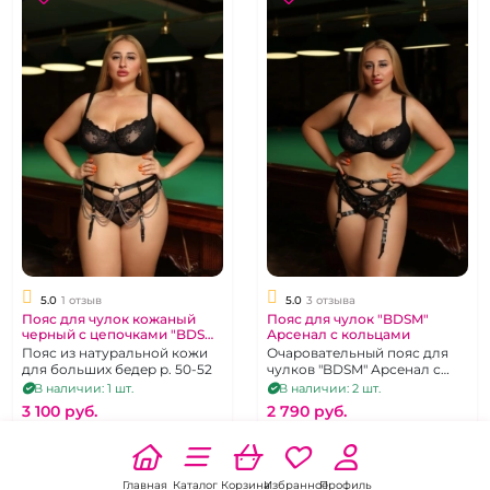
5.0
1 отзыв
5.0
3 отзыва
Пояс для чулок кожаный
Пояс для чулок "BDSM"
черный с цепочками "BDSM
Арсенал с кольцами
Arsenal"
Пояс из натуральной кожи
Очаровательный пояс для
для больших бедер р. 50-52
чулков "BDSM" Арсенал с
кольцами
В наличии: 1 шт.
В наличии: 2 шт.
3 100 pуб.
2 790 pуб.
В корзину
В корзину
Главная
Каталог
Корзина
Избранное
Профиль