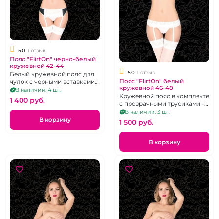
5.0
1 отзыв
Пояс "FlirtOn" черно-белый
кружевной 42-44
5.0
1 отзыв
Белый кружевной пояс для
Пояс "FlirtOn" белый
чулок с черными вставками
кружевной 46-48
по бокам и трусики, размер
В наличии: 4 шт.
42-44
Кружевной пояс в комплекте
1 400 pуб.
с прозрачными трусиками -
стрингами.
В наличии: 3 шт.
В корзину
1 500 pуб.
В корзину