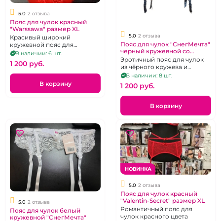
5.0
2 отзыва
Пояс для чулок красный
"Warssawa" размер XL
5.0
2 отзыва
Красивый широкий
Пояс для чулок "СнегМечта"
кружевной пояс для
черный кружевной со
чуок.Размер 48-52
В наличии: 6 шт.
вставкой микросетка
Эротичный пояс для чулок
1 200 pуб.
из чёрного кружева и
микросетки. Размер М.
В наличии: 8 шт.
В корзину
1 200 pуб.
В корзину
НОВИНКА
5.0
2 отзыва
Пояс для чулок красный
"Valentin-Secret" размер XL
5.0
2 отзыва
Романтичный пояс для
Пояс для чулок белый
чулок красного цвета
кружевной "СнегМечта"