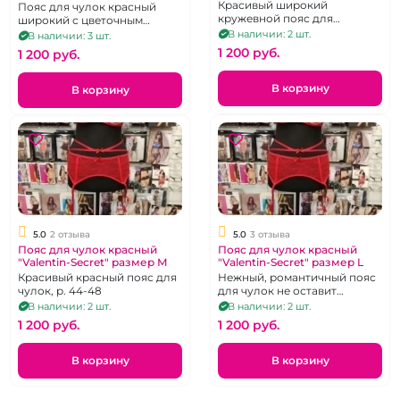
M
Красивый широкий
Пояс для чулок красный
кружевной пояс для
широкий с цветочным
чуок.Размер 44-46
узором
В наличии: 2 шт.
В наличии: 3 шт.
1 200 pуб.
1 200 pуб.
В корзину
В корзину
5.0
2 отзыва
5.0
3 отзыва
Пояс для чулок красный
Пояс для чулок красный
"Valentin-Secret" размер М
"Valentin-Secret" размер L
Красивый красный пояс для
Нежный, романтичный пояс
чулок, р. 44-48
для чулок не оставит
равнодушным вашего
В наличии: 2 шт.
В наличии: 2 шт.
мужчину.
1 200 pуб.
1 200 pуб.
В корзину
В корзину