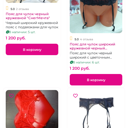
5.0
2 отзыва
Пояс для чулок черный
кружевной "СнегМечта"
Черный широкий кружевной
пояс с подвязками для чулок
В наличии: 5 шт.
1 200 pуб.
5.0
4 отзыва
Пояс для чулок широкий
кружевной черный
В корзину
"СнегМечта"
Пояс для чулок черный
широкий с цветочным
узором
В наличии: 6 шт.
1 200 pуб.
В корзину