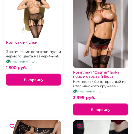
Колготки- чулки
Эротические колготки-чулки
черного цвета.Размер 44-48
В наличии: 1 шт.
1 500 pуб.
Комплект "Casmir" lanka
пояс и отрытый бюст
В корзину
Комплект чёрно-красный из
итальянского кружева -
открытый лиф на косточках,
В наличии: 1 шт.
пояс для чулок и стринги, р-
3 999 pуб.
р 40-44
В корзину