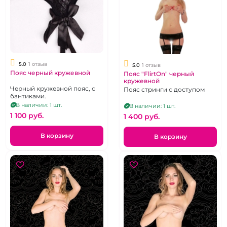
5.0
1 отзыв
5.0
1 отзыв
Пояс черный кружевной
Пояс "FlirtOn" черный
кружевной
Черный кружевной пояс, с
Пояс стринги с доступом
бантиками.
В наличии: 1 шт.
В наличии: 1 шт.
1 100 pуб.
1 400 pуб.
В корзину
В корзину