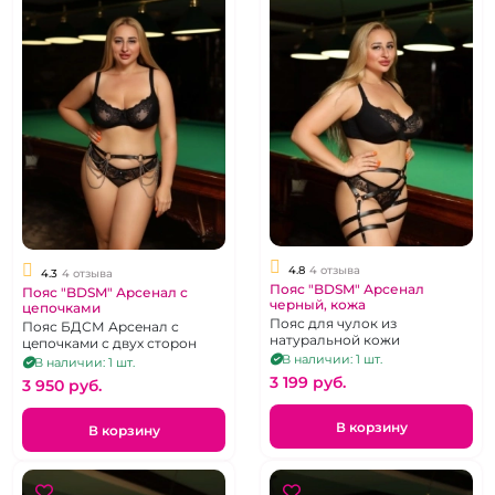
4.8
4 отзыва
4.3
4 отзыва
Пояс "BDSM" Арсенал
Пояс "BDSM" Арсенал с
черный, кожа
цепочками
Пояс для чулок из
Пояс БДСМ Арсенал с
натуральной кожи
цепочками с двух сторон
В наличии: 1 шт.
В наличии: 1 шт.
3 199 pуб.
3 950 pуб.
В корзину
В корзину