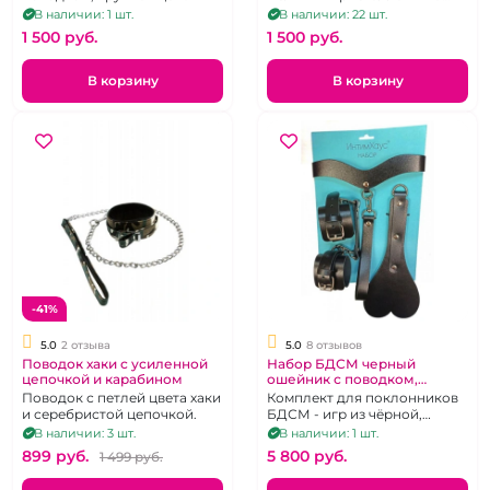
длинном поводке
В наличии: 1 шт.
В наличии: 22 шт.
1 500 pуб.
1 500 pуб.
В корзину
В корзину
-41%
5.0
2 отзыва
5.0
8 отзывов
Поводок хаки с усиленной
Набор БДСМ черный
цепочкой и карабином
ошейник с поводком,
наручники, шлепалка
Поводок с петлей цвета хаки
Комплект для поклонников
"ИнтимХаус"
и серебристой цепочкой.
БДСМ - игр из чёрной,
натуральной кожи:
В наличии: 3 шт.
В наличии: 1 шт.
наручники WildCat, ошейник
899 pуб.
5 800 pуб.
1 499 pуб.
премиум, паддл "шлепай-ка
сердце любимого", петля -