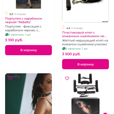
5.0
3 отзыва
Портупея с карабином
черная "Rebelts"
Портупея - фиксация с
4.5
2 отзыва
карабином черная, с
Пластиковый кляп с
тонкими ремешками
В наличии: 1 шт.
кожанным ошейником не
3 100 pуб.
дышащий
Жёлтый недышащий кляп на
кожаном ошейнике унисекс
В наличии: 1 шт.
В корзину
3 500 pуб.
В корзину