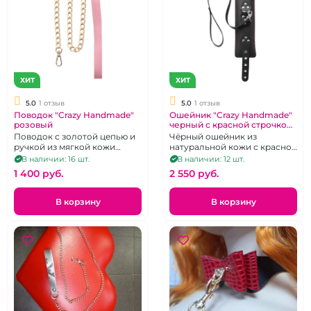
ХИТ
ХИТ
5.0
1 отзыв
5.0
1 отзыв
Поводок "Crazy Handmade"
Ошейник "Crazy Handmade"
розовый
черный с красной строчкой
и поводком
Поводок с золотой цепью и
Чёрный ошейник из
ручкой из мягкой кожи
натуральной кожи с красной
розового цвета
строчкой и поводком.
В наличии: 16 шт.
В наличии: 12 шт.
1 400 pуб.
2 550 pуб.
В корзину
В корзину