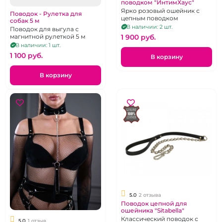
поводком "ИнтимХаус"
Ярко розовый ошейник с
Поводок - Рулетка для
цепным поводком
собак 5 м
В наличии: 2 шт.
Поводок для выгула с
1 900 pуб.
магнитной рулеткой 5 м
В наличии: 1 шт.
1 100 pуб.
В корзину
В корзину
5.0
2 отзыва
Поводок цепной для
ошейника "Sitabella"
Классический поводок с
5.0
1 отзыв