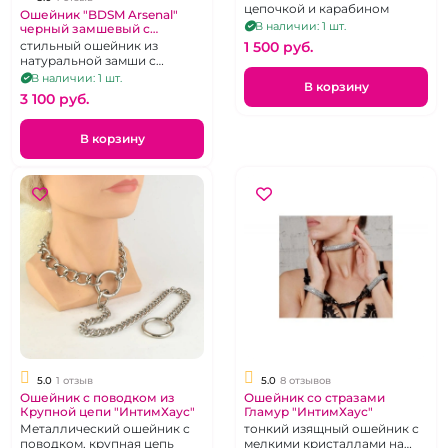
цепочкой и карабином
Ошейник "BDSM Arsenal"
В наличии: 1 шт.
черный замшевый с
поводком
стильный ошейник из
1 500 pуб.
натуральной замши с
коротким поводком-
В наличии: 1 шт.
В корзину
цепочкой
3 100 pуб.
В корзину
5.0
1 отзыв
5.0
8 отзывов
Ошейник с поводком из
Ошейник со стразами
Крупной цепи "ИнтимХаус"
Гламур "ИнтимХаус"
Металлический ошейник с
тонкий изящный ошейник с
поводком, крупная цепь
мелкими кристаллами на