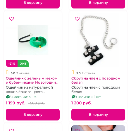
поводок.
В корзину
В корзину
-21%
ХИТ
5.0
3 отзыва
5.0
2 отзыва
Ошейник с зеленым мехом
Сбруя на член с поводком
и бубенчиками Новогодний
белая
"ИнтимХаус"
Ошейник из натуральной
Сбруя на член с поводком
кожи чёрного цвета
белая
дополненный съемным
В наличии: 4 шт.
В наличии: 1 шт.
зелёным мехом и
1 199 pуб.
1 200 pуб.
1 500 pуб.
золотистыми бубенчиками.
В корзину
В корзину