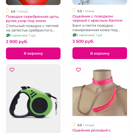
5.0
1 отзыв
5.0
1 отзыв
Ошейник с поводком
Поводок серебрянная цепь,
черный с красным бантом
ручка узор под змею
Бант и петля поводка -
Стильный поводок с петлей
лакированная кожа под
на запястье сребристого
крокодила, съемный
цвета и металлической
В наличии: 1 шт.
В наличии: 1 шт.
поводок
цепью.
3 500 pуб.
2 900 pуб.
В корзину
В корзину
5.0
1 отзыв
Ошейник розовый с