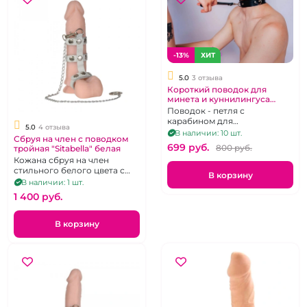
-13%
ХИТ
5.0
3 отзыва
Короткий поводок для
минета и куннилингуса
"ИнтимХаус" кожаный
Поводок - петля с
карабином для
5.0
4 отзыва
принудительного орального
В наличии: 10 шт.
Сбруя на член с поводком
секса кожаный, длина 20 см.
699 pуб.
800 pуб.
тройная "Sitabella" белая
Кожана сбруя на член
стильного белого цвета с
В корзину
цепочкой-поводком и 3
В наличии: 1 шт.
ремешками
1 400 pуб.
В корзину