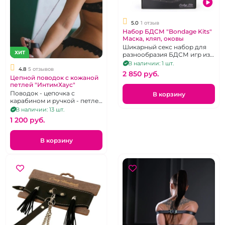
5.0
1 отзыв
Набор БДСМ "Bondage Kits"
Маска, кляп, оковы
Шикарный секс набор для
ХИТ
разнообразия БДСМ игр из
текстиля черного цвета.
В наличии: 1 шт.
4.8
5 отзывов
2 850 pуб.
Цепной поводок с кожаной
петлей "ИнтимХаус"
Поводок - цепочка с
В корзину
карабином и ручкой - петлей
из кожи черного цвета
В наличии: 13 шт.
1 200 pуб.
В корзину