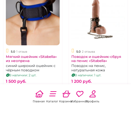
5.0
1 отзыв
5.0
2 отзыва
Мягкий ошейник «Sitabella»
Поводок и ошейник-сбруя
из неопрена
на пенис «Sitabella»
синий широкий ошейник с
Поводок на пенис,
чёрным поводком
натуральная кожа
В наличии: 2 шт.
В наличии: 1 шт.
1 500 pуб.
1 200 pуб.
В корзину
В корзину
Главная
Каталог
Корзина
Избранное
Профиль