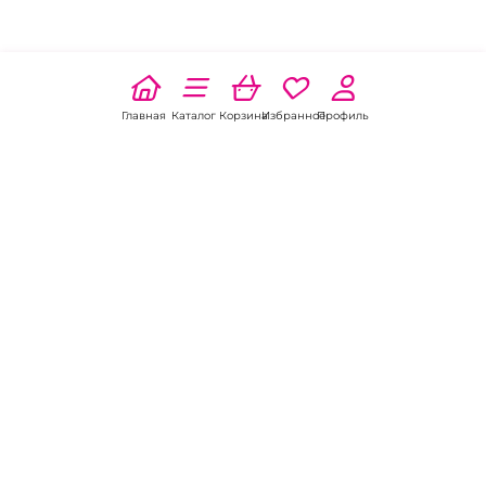
Главная
Каталог
Корзина
Избранное
Профиль
Наши соц
сети:
Если есть
вопросы:
КОНТАКТЫ В БАРНАУЛЕ
Пункт выдачи