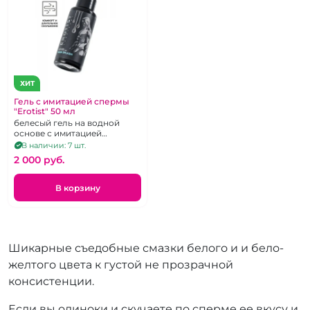
ХИТ
Гель с имитацией спермы
"Erotist" 50 мл
белесый гель на водной
основе с имитацией
мужского семени 50 мл
В наличии: 7 шт.
2 000 pуб.
В корзину
Шикарные съедобные смазки белого и и бело-
желтого цвета к густой не прозрачной
консистенции.
Если вы одиноки и скучаете по сперме ее вкусу и