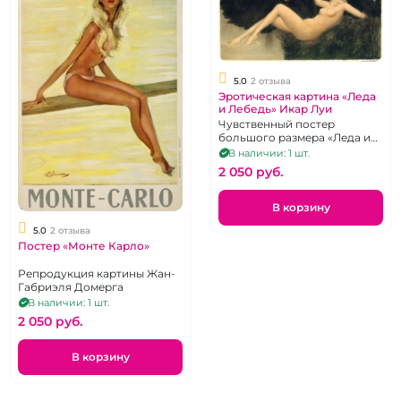
5.0
2 отзыва
Эротическая картина «Леда
и Лебедь» Икар Луи
Чувственный постер
большого размера «Леда и
Лебедь»
В наличии: 1 шт.
2 050 pуб.
В корзину
5.0
2 отзыва
Постер «Монте Карло»
Репродукция картины Жан-
Габриэля Домерга
В наличии: 1 шт.
2 050 pуб.
В корзину