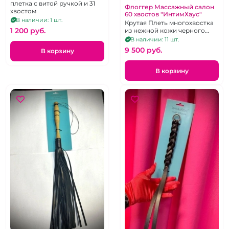
плетка с витой ручкой и 31
Флоггер Массажный салон
хвостом
60 хвостов "ИнтимХаус"
В наличии: 1 шт.
Крутая Плеть многохвостка
1 200 pуб.
из нежной кожи черного
цвета
В наличии: 11 шт.
9 500 pуб.
В корзину
В корзину