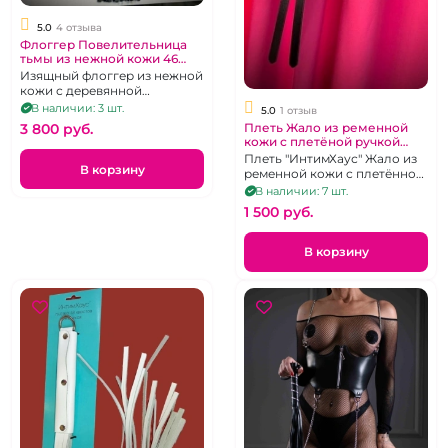
5.0
4 отзыва
Флоггер Повелительница
тьмы из нежной кожи 46
хвостов "ИнтимХаус"
Изящный флоггер из нежной
кожи с деревянной
рукоятью из Ясеня
В наличии: 3 шт.
5.0
1 отзыв
Плеть Жало из ременной
3 800 pуб.
кожи с плетёной ручкой
"ИнтимХаус"
Плеть "ИнтимХаус" Жало из
В корзину
ременной кожи с плетённой
ручкой
В наличии: 7 шт.
1 500 pуб.
В корзину