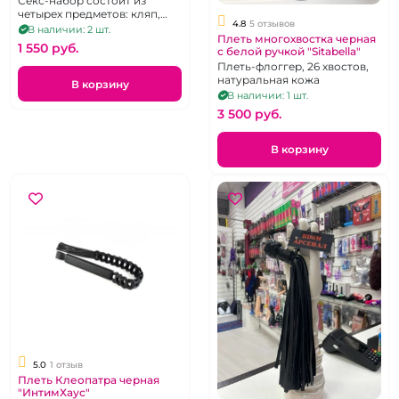
Секс-набор состоит из
портупея, свеча
четырех предметов: кляп,
4.8
5 отзывов
свеча, плеть из экокожи,
В наличии: 2 шт.
Плеть многохвостка черная
портупея
1 550 pуб.
с белой ручкой "Sitabella"
Плеть-флоггер, 26 хвостов,
натуральная кожа
В корзину
В наличии: 1 шт.
3 500 pуб.
В корзину
5.0
1 отзыв
Плеть Клеопатра черная
"ИнтимХаус"