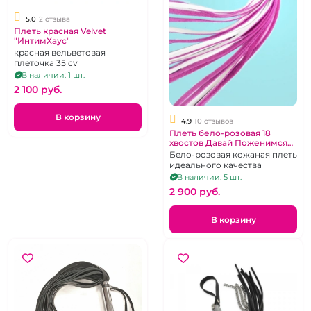
5.0
2 отзыва
Плеть красная Velvet
"ИнтимХаус"
красная вельветовая
плеточка 35 cv
В наличии: 1 шт.
2 100 pуб.
В корзину
4.9
10 отзывов
Плеть бело-розовая 18
хвостов Давай Поженимся
"ИнтимХаус"
Бело-розовая кожаная плеть
идеального качества
В наличии: 5 шт.
2 900 pуб.
В корзину