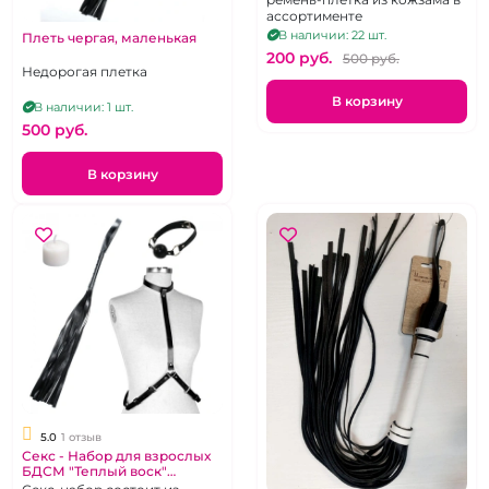
ассортименте
В наличии: 22 шт.
Плеть чергая, маленькая
200 pуб.
500 pуб.
Недорогая плетка
В корзину
В наличии: 1 шт.
500 pуб.
В корзину
5.0
1 отзыв
Секс - Набор для взрослых
БДСМ "Теплый воск"
черный кляп, плеть,