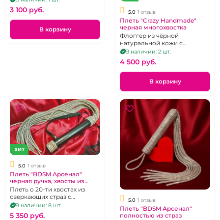
3 100 pуб.
5.0
1 отзыв
Плеть "Crazy Handmade"
черная многохвостка
В корзину
Флоггер из чёрной
натуральной кожи с
прошивкой.
В наличии: 2 шт.
4 500 pуб.
В корзину
ХИТ
5.0
1 отзыв
Плеть "BDSM Арсенал"
черная ручка, хвосты из
страз
Плеть о 20-ти хвостах из
сверкающих страз с
5.0
1 отзыв
брутальной чёрной кожаной
В наличии: 8 шт.
Плеть "BDSM Арсенал"
рукоятью.
5 350 pуб.
полностью из страз