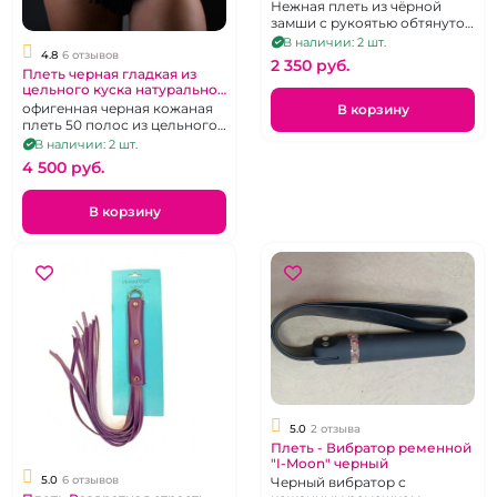
Arsenal" Лиловая
Нежная плеть из чёрной
замши с рукоятью обтянутой
фиолетовым бархатом.
В наличии: 2 шт.
4.8
6 отзывов
2 350 pуб.
Плеть черная гладкая из
цельного куска натуральной
кожи "BDSM Arsenal"
офигенная черная кожаная
В корзину
плеть 50 полос из цельного
куска кожи
В наличии: 2 шт.
4 500 pуб.
В корзину
5.0
2 отзыва
Плеть - Вибратор ременной
"I-Moon" черный
5.0
6 отзывов
Черный вибратор с