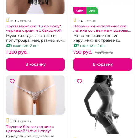
-39%
ХИТ
5.0
3 отзыва
5.0
1 отзыв
Трусы мужские "Keep away"
Наручники металлические
черные стринги с бахромой
легкие со съемным розовым
мехом
Мужские трусы - стринги,
Металлические тонкие
полупрозрачные, размер 40-
наручники в оправе из
44
искусственного меха
В наличии: 2 шт.
В наличии: 2 шт.
розового цвета
1 200 pуб.
799 pуб.
1 300 pуб.
В корзину
В корзину
5.0
3 отзыва
Трусики белые легкие с
цепочкой "Love Honey"
Сексуальные кружевные