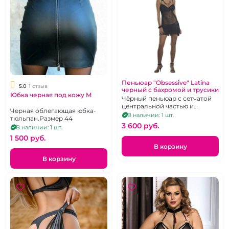
Пеньюар "Obsessive" Latina
5.0
1 отзыв
черный с бахромой и трусики
Юбка черная под кожу М
Чёрный пеньюар с сетчатой
центральной частью и
Черная облегающая юбка-
бахромой, стринги в
В наличии: 1 шт.
тюльпан.Размер 44
комплекте, р 40-44
3 600 pуб.
В наличии: 1 шт.
1 500 pуб.
В корзину
В корзину