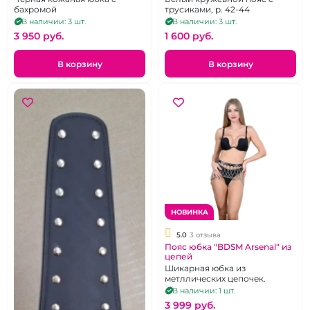
бахромой
трусиками, р. 42-44
В наличии: 3 шт.
В наличии: 3 шт.
3 950 pуб.
1 600 pуб.
В корзину
В корзину
НОВИНКА
5.0
3 отзыва
Пояс юбка "BDSM Arsenal" из
цепей
Шикарная юбка из
метллических цепочек.
В наличии: 1 шт.
3 999 pуб.