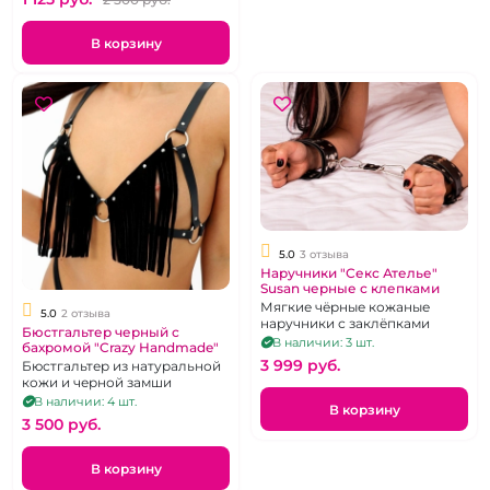
В корзину
5.0
3 отзыва
Наручники "Секс Ателье"
Susan черные с клепками
Мягкие чёрные кожаные
5.0
2 отзыва
наручники с заклёпками
Бюстгальтер черный с
В наличии: 3 шт.
бахромой "Crazy Handmade"
3 999 pуб.
Бюстгальтер из натуральной
кожи и черной замши
В наличии: 4 шт.
В корзину
3 500 pуб.
В корзину