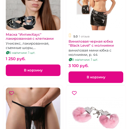
Маска "ИнтимХаус"
5.0
1 отзыв
лакированная с клепками
Виниловая черная юбка
Унисекс, лакированная,
"Black Level" с молниями
съемные шоры,
виниловая мини юбка с
никелированная фурнитура,
В наличии: 1 шт.
молниями, р. 44
регулировка обхвата при
1 250 pуб.
В наличии: 1 шт.
помощи пряжки
3 100 pуб.
В корзину
В корзину