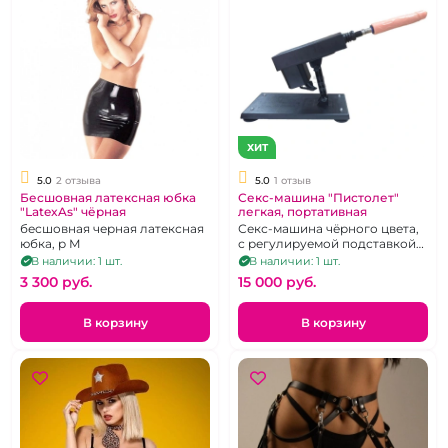
ХИТ
5.0
2 отзыва
5.0
1 отзыв
Бесшовная латексная юбка
Секс-машина "Пистолет"
"LatexAs" чёрная
легкая, портативная
бесшовная черная латексная
Секс-машина чёрного цвета,
юбка, р М
с регулируемой подставкой
на присоске, на пульте
В наличии: 1 шт.
В наличии: 1 шт.
управления
3 300 pуб.
15 000 pуб.
В корзину
В корзину