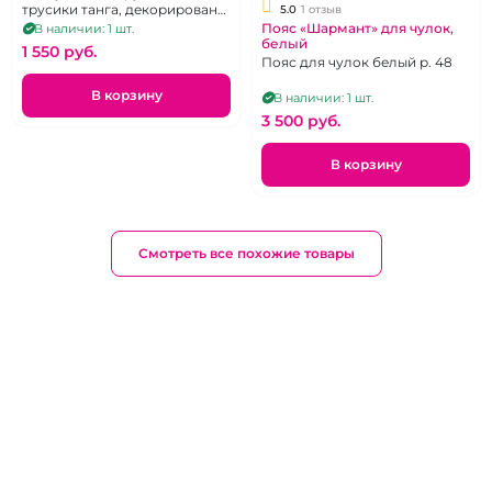
трусики танга, декорированы
5.0
1 отзыв
стразами, размер 40-42-46
Пояс «Шармант» для чулок,
В наличии: 1 шт.
белый
1 550 pуб.
Пояс для чулок белый р. 48
В корзину
В наличии: 1 шт.
3 500 pуб.
В корзину
Смотреть все похожие товары