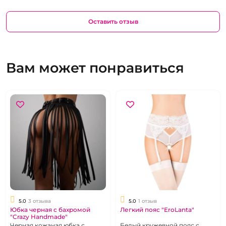
Оставить отзыв
Вам может понравиться
5.0
3 отзыва
5.0
1 отзыв
Юбка черная с бахромой
Легкий пояс "EroLanta"
"Crazy Handmade"
Черная кожаная юбка с
Белый кружевной пояс с