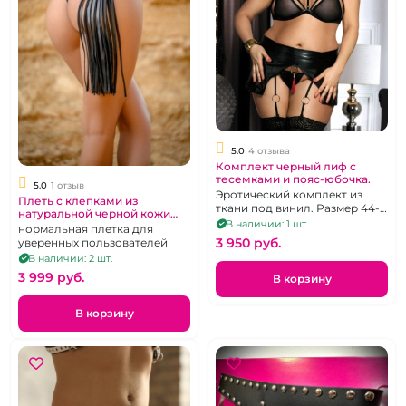
5.0
4 отзыва
Комплект черный лиф с
тесемками и пояс-юбочка.
5.0
1 отзыв
Эротический комплект из
Плеть с клепками из
ткани под винил. Размер 44-
натуральной черной кожи
48
В наличии: 1 шт.
"Lady's Arsenal" черная
нормальная плетка для
3 950 pуб.
уверенных пользователей
В наличии: 2 шт.
3 999 pуб.
В корзину
В корзину