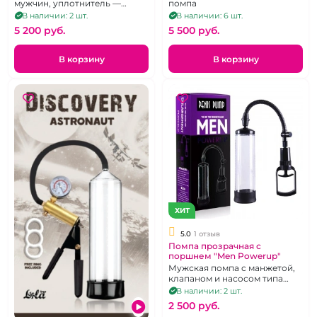
мужчин, уплотнитель —
помпа
манжета, эрекционное
В наличии: 2 шт.
В наличии: 6 шт.
кольцо.
5 200 pуб.
5 500 pуб.
В корзину
В корзину
ХИТ
5.0
1 отзыв
Помпа прозрачная с
поршнем "Men Powerup"
Мужская помпа с манжетой,
клапаном и насосом типа
поршень
В наличии: 2 шт.
2 500 pуб.