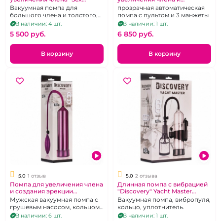
Expert" Much Pleasure
мгновенной эрекции «Baile»
Вакуумная помпа для
прозрачная автоматическая
большого члена и толстого,
помпа с пультом и 3 манжеты
длина 280 мм, диаметр 65 мм,
В наличии: 4 шт.
В наличии: 1 шт.
прозрачная
5 500 pуб.
6 850 pуб.
В корзину
В корзину
5.0
1 отзыв
5.0
2 отзыва
Помпа для увеличения члена
Длинная помпа с вибрацией
и создания эрекции
"Discovery" Yacht Master
"Discovery" Racer фиолетовая
прозрачная
Мужская вакуумная помпа с
Вакуумная помпа, вибропуля,
грушевым насосом, кольцом,
кольцо, уплотнитель.
уплотнителем
В наличии: 6 шт.
В наличии: 1 шт.