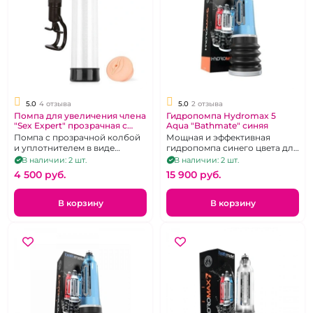
5.0
4 отзыва
5.0
2 отзыва
Помпа для увеличения члена
Гидропомпа Hydromax 5
"Sex Expert" прозрачная с
Aqua "Bathmate" синяя
уплотнителем
Помпа с прозрачной колбой
Мощная и эффективная
и уплотнителем в виде
гидропомпа синего цвета для
вагины.
пользователей с размером
В наличии: 2 шт.
В наличии: 2 шт.
пениса до 13 см.
4 500 pуб.
15 900 pуб.
В корзину
В корзину