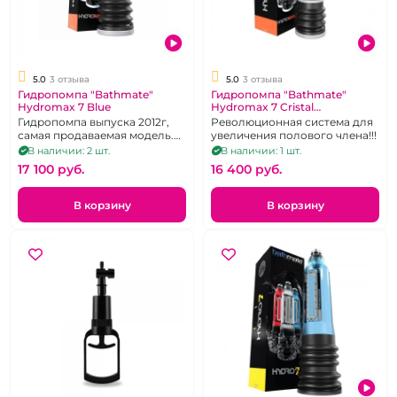
5.0
3 отзыва
5.0
3 отзыва
Гидропомпа "Bathmate"
Гидропомпа "Bathmate"
Hydromax 7 Blue
Hydromax 7 Cristal
прозрачная
Гидропомпа выпуска 2012г,
Революционная система для
самая продаваемая модель.
увеличения полового члена!!!
Подходит для размеров
В наличии: 2 шт.
В наличии: 1 шт.
пениса от 10 до 18 см, 2 года
17 100 pуб.
16 400 pуб.
гарантии
В корзину
В корзину