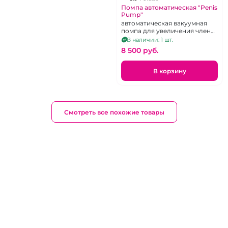
Помпа автоматическая "Penis
Pump"
автоматическая вакуумная
помпа для увеличения члена
перезаряжаемая
В наличии: 1 шт.
8 500 pуб.
В корзину
Смотреть все похожие товары