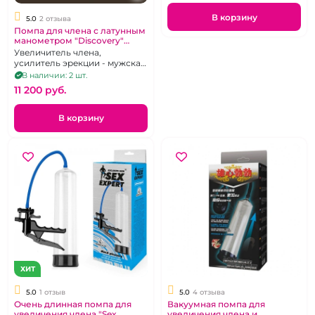
В корзину
5.0
2 отзыва
Помпа для члена с латунным
манометром "Discovery"
Astronaut
Увеличитель члена,
усилитель эрекции - мужская
помпа с металлическим
В наличии: 2 шт.
создателем ваккума
11 200 pуб.
В корзину
ХИТ
5.0
1 отзыв
5.0
4 отзыва
Очень длинная помпа для
Вакуумная помпа для
увеличения члена "Sex
увеличения члена и