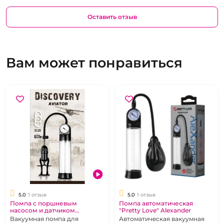
Оставить отзыв
Вам может понравиться
5.0
1 отзыв
5.0
1 отзыв
Помпа с поршневым
Помпа автоматическая
насосом и датчиком
"Pretty Love" Alexander
давления "Discovery" Aviator
Вакуумная помпа для
Автоматическая вакуумная