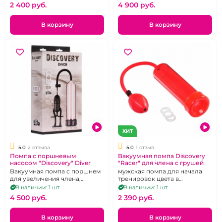
2 400 pуб.
4 900 pуб.
В корзину
В корзину
ХИТ
5.0
2 отзыва
5.0
1 отзыв
Помпа с поршневым
Вакуумная помпа Discovery
насосом "Discovery" Diver
"Racer" для члена с грушей
Вакуумная помпа с поршнем
мужская помпа для начала
для увеличения члена,
тренировок цвета в
эрекционное кольцо,
ассортименте
В наличии: 1 шт.
В наличии: 1 шт.
уплотнитель
4 500 pуб.
2 390 pуб.
В корзину
В корзину