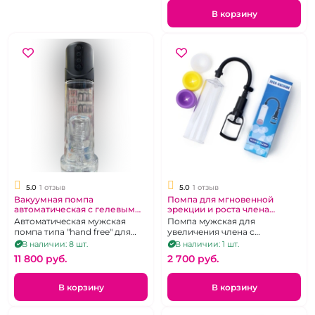
В корзину
5.0
1 отзыв
5.0
1 отзыв
Вакуумная помпа
Помпа для мгновенной
автоматическая с гелевым
эрекции и роста члена
уплотнителем
поршневая "Mans pump"
Автоматическая мужская
Помпа мужская для
помпа типа "hand free" для
увеличения члена с
увеличения члена с гелевым
поршневым механизмом и 3
В наличии: 8 шт.
В наличии: 1 шт.
уплотнителем
сменными уплотнителями
11 800 pуб.
2 700 pуб.
В корзину
В корзину