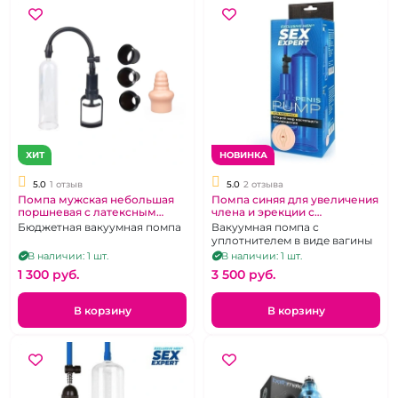
ХИТ
НОВИНКА
5.0
1 отзыв
5.0
2 отзыва
Помпа мужская небольшая
Помпа синяя для увеличения
поршневая с латексным
члена и эрекции с
уплотнителем
уплотнителем "Sex Expert"
Бюджетная вакуумная помпа
Вакуумная помпа с
уплотнителем в виде вагины
В наличии: 1 шт.
В наличии: 1 шт.
1 300 pуб.
3 500 pуб.
В корзину
В корзину