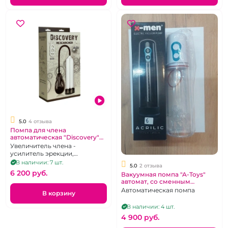
5.0
4 отзыва
Помпа для члена
автоматическая "Discovery"
Researcher
Увеличитель члена -
усилитель эрекции,
эрекционное кольцо,
В наличии: 7 шт.
5.0
2 отзыва
уплотнитель
6 200 pуб.
Вакуумная помпа "A-Toys"
автомат, со сменным
уплотнителем
Автоматическая помпа
В корзину
В наличии: 4 шт.
4 900 pуб.