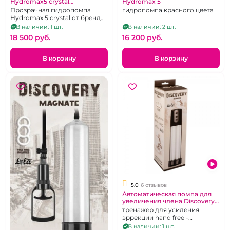
Hydromax5 crystal
Hydromax 5
прозрачная
Прозрачная гидропомпа
гидропомпа красного цвета
Hydromax 5 crystal от бренда
"Bathmate"
В наличии: 1 шт.
В наличии: 2 шт.
18 500 pуб.
16 200 pуб.
В корзину
В корзину
5.0
6 отзывов
Автоматическая помпа для
увеличения члена Discovery
"Surfer"
тренажер для усиления
эррекции hand free -
свободные руки
В наличии: 1 шт.