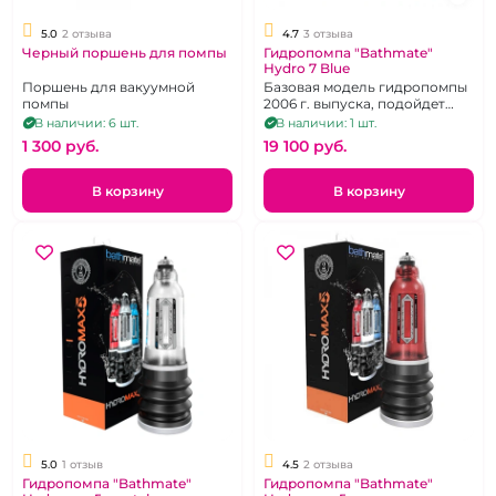
5.0
2 отзыва
4.7
3 отзыва
Черный поршень для помпы
Гидропомпа "Bathmate"
Hydro 7 Blue
Поршень для вакуумной
Базовая модель гидропомпы
помпы
2006 г. выпуска, подойдет
новичкам с размером члена
В наличии: 6 шт.
В наличии: 1 шт.
от 10 до 18 см
1 300 pуб.
19 100 pуб.
В корзину
В корзину
5.0
1 отзыв
4.5
2 отзыва
Гидропомпа "Bathmate"
Гидропомпа "Bathmate"