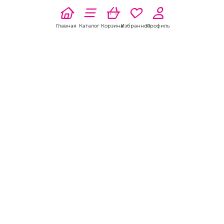
Главная
Каталог
Корзина
Избранное
Профиль
3.0
1 отзыв
Колготки "Sensual Euphoria X
Nude 15 den" бежевый
Колготки классические,
телесные в мелкое сердечко.
(4)
В наличии: 4 шт.
5.0
3 отзыва
1 450 pуб.
Колготки черные "Gabriella"
Comfort Matt
Колготки "Gabriella" Comfort
В корзину
Matt черные
В наличии: 1 шт.
1 100 pуб.