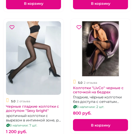
В корзину
В корзину
5.0
2 отзыва
Колготки "LivCo" черные с
сеточкой на бедрах
Гладкие, чёрные колготки
5.0
2 отзыва
без доступа с сетчатым
фрагментом на бёдрах. Р 42-
Черные гладкие колготки с
В наличии: 2 шт.
доступом "Sexy bright"
48
800 pуб.
эротичный колготки с
вырезом в интимной зоне, р.
1/2
В корзину
В наличии: 7 шт.
1 200 pуб.