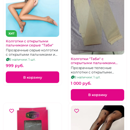
ХИТ
Колготки с открытыми
пальчиками серые "Таби"
Прозрачные серые колготки
с открытыми пальчиками и
Колготки "Таби" с
отделённым большим
В наличии: 1 шт.
открытыми пальчиками
пальчиком
999 pуб.
телесные
Прозрачные телесные
колготки с открытыми
пальчиками и отделённым
В корзину
В наличии: 1 шт.
большим пальчиком
1 000 pуб.
В корзину