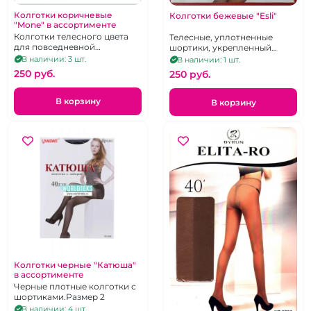
Колготки коричневые
Колготки бежевые "Esli"
"Mone" в ассортименте
Колготки телесного цвета
Телесные, уплотненные
для повседневной
шортики, укрепленный
носки.Размер-2
мысок, 40 ден, р-р 6
В наличии: 3 шт.
В наличии: 1 шт.
250 pуб.
250 pуб.
В корзину
В корзину
Колготки черные "Катюша"
в ассортименте
Черные плотные колготки с
шортиками.Размер 2
В наличии: 4 шт.