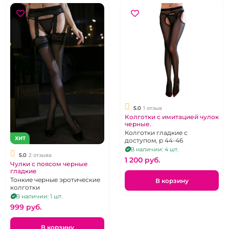
5.0
1 отзыв
Колготки с имитацией чулок
черные.
Колготки гладкие с
ХИТ
доступом, р 44-46
В наличии: 4 шт.
5.0
2 отзыва
1 200 pуб.
Чулки с поясом черные
гладкие
Тонкие черные эротические
В корзину
колготки
В наличии: 1 шт.
999 pуб.
В корзину