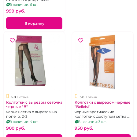
бантики, р. 2-3
В наличии: 6 шт.
999 pуб.
В корзину
5.0
1 отзыв
5.0
1 отзыв
Колготки с вырезом сеточка
Колготки с вырезом черные
черные "B"
"Beileisi"
черная сетка с вырезом на
черные эротические
попе, р. 2-3
колготки с доступом сетка с
имитацией чулок
В наличии: 4 шт.
В наличии: 3 шт.
900 pуб.
950 pуб.