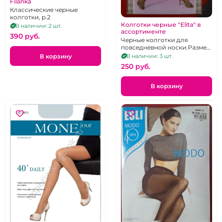
Filanka
Классические черные
колготки, р.2
Колготки черные "Elita" в
В наличии: 2 шт.
ассортименте
390 pуб.
Черные колготки для
повседневной носки.Размер
4
В корзину
В наличии: 3 шт.
250 pуб.
В корзину