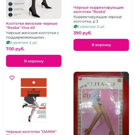
Чёрные корректирующие
колготки "Rosita"
Корректирующие черные
колготки, р 3
Колготки женские черные
В наличии: 3 шт.
"Rosita" Viva 40
390 pуб.
Черные женские колготки с
поддерживающими
шортиками, размер 5
В наличии: 2 шт.
В корзину
700 pуб.
В корзину
Черные колготки "DANNI"