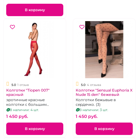
В корзину
5.0
1 отзыв
5.0
4 отзыва
Колготки "Tiopen 007"
Колготки "Sensual Euphoria X
красный
Nude 15 den" бежевый
эротичные красные
Колготки бежывые в
колготки с большим
сердечко. (3)
доступом
В наличии: 4 шт.
В наличии: 3 шт.
1 450 pуб.
1 450 pуб.
В корзину
В корзину