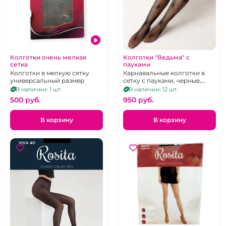
Колготки очень мелкая
Колготки "Ведьма" с
сетка
пауками
Колготки в мелкую сетку
Карнавальные колготки в
универсальный размер
сетку с пауками, черные,
размер универсальный
В наличии: 1 шт.
В наличии: 12 шт.
500 pуб.
950 pуб.
В корзину
В корзину