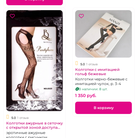
5.0
1 отзыв
Колготки с имитацией
гольф бежевые
Колготки черно-бежевые с
имитацией чулок, р. 3-4
В наличии: 8 шт.
1 350 pуб.
В корзину
5.0
1 отзыв
Колготки ажурные в сеточку
с открытой зоной доступа
"Бантики"
эротичные ажурные
колготки с рисунком