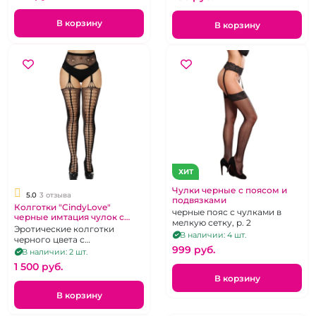
В корзину
В корзину
ХИТ
Чулки черные с поясом и
5.0
3 отзыва
подвязками
Колготки "CindyLove"
черные пояс с чулками в
черные имтация чулок с
мелкую сетку, р. 2
вырезами L-2XL
Эротические колготки
В наличии: 4 шт.
черного цвета с
999 pуб.
вырезами.Размер 48-50
В наличии: 2 шт.
1 500 pуб.
В корзину
В корзину