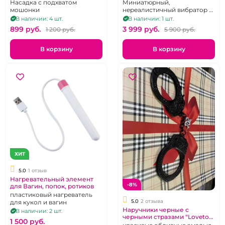
брюнет
heart голубое
Насадка с подхватом
Миниатюрный,
мошонки
нереалистичный вибратор с
функцией вакуумно-
В наличии: 4 шт.
В наличии: 1 шт.
волновой стимуляции
899 pуб.
3 999 pуб.
1 200 pуб.
5 900 pуб.
клитора
В корзину
В корзину
ХИТ
5.0
1 отзыв
Нагревательный элемент
-8%
для Вагин, попок, ротиков
пластиковый нагреватель
5.0
2 отзыва
для кукол и вагин
Наручники черные с
В наличии: 2 шт.
черными стразами "Lovetoy"
1 500 pуб.
металлические