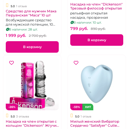
Насадка на член "Dickenson"
5.0
1 отзыв
Трезвый философ открытая
Средство для мужчин Мака
рельефная открытая
Перуанская "Maca" 10 шт
насадка, прозрачная
Возбуждающее средство
В наличии: 10 шт.
для мужской потенции, 10
799 pуб.
шт.
890 pуб.
В наличии: 28 шт.
1 999 pуб.
2 700 pуб.
В корзину
В корзину
-26%
-33%
ХИТ
5.0
3 отзыва
5.0
1 отзыв
Насадка на член открытая с
Милый женский Вибратор
кольцом "Dickenson" Жгучий
Сердечко "Satisfyer" Cutie