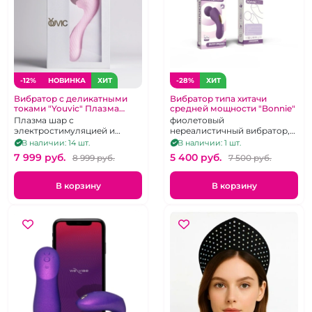
-12%
НОВИНКА
ХИТ
-28%
ХИТ
Вибратор с деликатными
Вибратор типа хитачи
токами "Youvic" Плазма
средней мощности "Bonnie"
Магия, Релакс и Секс
Плазма шар с
фиолетовый
электростимуляцией и
нереалистичный вибратор,
подогревом для эрогенных
10 режимов, аналог хитачи
В наличии: 14 шт.
В наличии: 1 шт.
зон и массажа на
7 999 pуб.
5 400 pуб.
8 999 pуб.
7 500 pуб.
силиконовой вибро ручке
для внутренней стимуляции
В корзину
В корзину