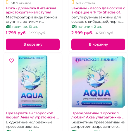
5.0
7 отзывов
5.0
2 отзыва
Нога - дрочилка Китайская
Зажимы - лассо для сосков с
аристократичная ступня
вибрацией "Fifty Shades of
Grey" Sweet Tease
Мастурбатор в виде тонкой
регулируемые зажимы для
ступни с ротиком и
сосков с вибрацией, черные,
сквозным туннелем
силиконовые
В наличии: 10 шт.
В наличии: 2 шт.
1 799 pуб.
2 999 pуб.
1 999 pуб.
4 500 pуб.
В корзину
В корзину
Презервативы "Гороскоп
Презервативы "Гороскоп
любви" Аква ультратонкие 12
любви" Аква ультратонкие 3
шт
шт
Бюджетные молодежные
Бюджетные презервативы из
презервативы из
депротоинизированного
депротоинизированного
латекса со смазкой на