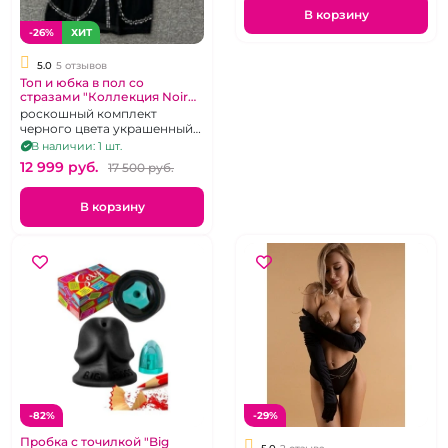
В корзину
-26%
ХИТ
5.0
5 отзывов
Топ и юбка в пол со
стразами "Коллекция Noir
Etoile" размер S
роскошный комплект
черного цвета украшенный
стразами, р 42-44
В наличии: 1 шт.
12 999 pуб.
17 500 pуб.
В корзину
-82%
-29%
Пробка с точилкой "Big