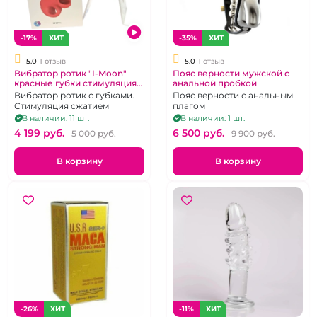
-17%
ХИТ
-35%
ХИТ
5.0
1 отзыв
5.0
1 отзыв
Вибратор ротик "I-Moon"
Пояс верности мужской с
красные губки стимуляция
анальной пробкой
сжатием
Вибратор ротик с губками.
Пояс верности с анальным
Стимуляция сжатием
плагом
В наличии: 11 шт.
В наличии: 1 шт.
4 199 pуб.
6 500 pуб.
5 000 pуб.
9 900 pуб.
В корзину
В корзину
-26%
ХИТ
-11%
ХИТ