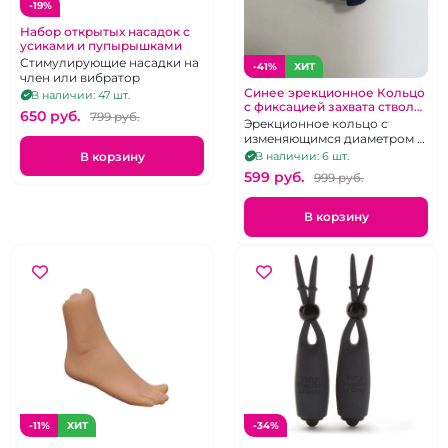
-19%
Набор открытых насадок с
усиками и пупырышками
Стимулирующие насадки на
-41%
ХИТ
член или вибратор
Синее эрекционное Кольцо
В наличии: 47 шт.
с фиксацией захвата ствола
650 pуб.
799 pуб.
Delay Capture
Эрекционное кольцо с
изменяющимся диаметром и
вибрацией на ствол и
В корзину
В наличии: 6 шт.
клитор
599 pуб.
999 pуб.
В корзину
-11%
ХИТ
-34%