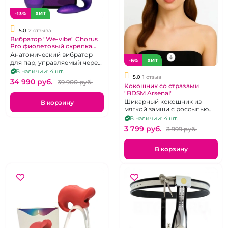
-13%
ХИТ
5.0
2 отзыва
Вибратор "We-vibe" Chorus
Pro фиолетовый скрепка
для пар
Анатомический вибратор
-6%
ХИТ
для пар, управляемый через
тактильный пульт и
В наличии: 4 шт.
5.0
1 отзыв
приложение.
34 990 pуб.
39 900 pуб.
Кокошник со стразами
"BDSM Arsenal"
Шикарный кокошник из
В корзину
мягкой замши с россыпью
страз.
В наличии: 4 шт.
3 799 pуб.
3 999 pуб.
В корзину