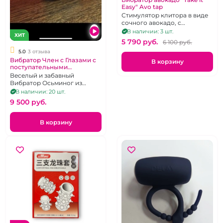
Easy" Avo tap
Стимулятор клитора в виде
сочного авокадо, с
постукивающим эффектом,
В наличии: 3 шт.
ХИТ
10 режимов
5 790 pуб.
6 100 pуб.
5.0
3 отзыва
Вибратор Член с Глазами с
В корзину
поступательными
движениями на д.у пульте
Веселый и забавный
Вибратор Осьминог из
Хентая с 7 режимами на
В наличии: 20 шт.
присоске
9 500 pуб.
В корзину