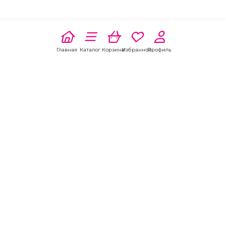
Главная
Каталог
Корзина
Избранное
Профиль
Наши соц
сети:
Если есть
вопросы:
КОНТАКТЫ В БИЙСКЕ
Пункт выдачи