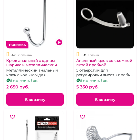
НОВИНКА
4.0
2 отзыва
5.0
1 отзыв
Крюк анальный с одним
Анальный крюк со съемной
шариком металлический
литой пробкой
"Пленник"
Металлический анальный
5 отверстий для
крюк с кольцом для
регулировки высоты пробки,
подвешивания
вес съемной пробки 240 г,
В наличии: 1 шт.
В наличии: 1 шт.
общий вес + ключ - 410 г
2 650 pуб.
5 350 pуб.
В корзину
В корзину