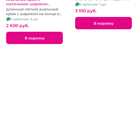
бандажное приспособление
маленьким шариком
В наличии: 1 шт.
«Penthouse» из
для ограничения движения
длинный легкий анальный
3 100 pуб.
медицинской стали
из хирургического сплава,
крюк с шариком на конце и
отполированный до блеска.
колечком для поводка
В наличии: 4 шт.
В корзину
2 600 pуб.
В корзину