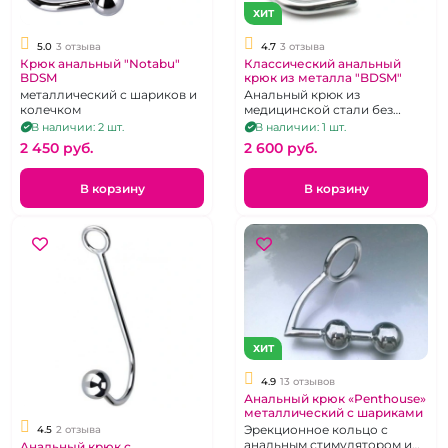
ХИТ
5.0
3 отзыва
4.7
3 отзыва
Крюк анальный "Notabu"
Классический анальный
BDSM
крюк из металла "BDSM"
металлический с шариков и
Анальный крюк из
колечком
медицинской стали без
дополнительной
В наличии: 2 шт.
В наличии: 1 шт.
стимуляции на вершине
2 450 pуб.
2 600 pуб.
В корзину
В корзину
ХИТ
4.9
13 отзывов
Анальный крюк «Penthouse»
металлический с шариками
Эрекционное кольцо с
4.5
2 отзыва
анальным стимулятором и
Анальный крюк с