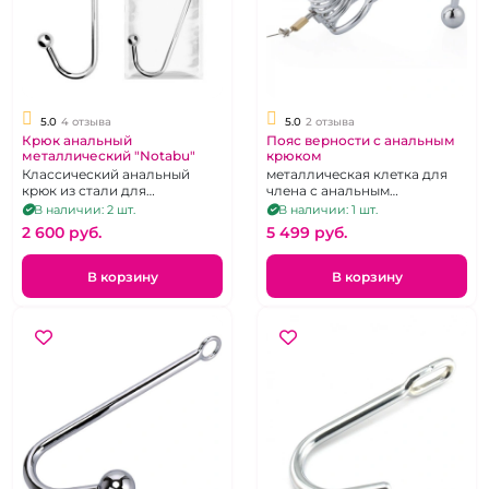
5.0
4 отзыва
5.0
2 отзыва
Крюк анальный
Пояс верности с анальным
металлический "Notabu"
крюком
Классический анальный
металлическая клетка для
крюк из стали для
члена с анальным
использования при бандаже
стимулятором
В наличии: 2 шт.
В наличии: 1 шт.
нижнего
2 600 pуб.
5 499 pуб.
В корзину
В корзину