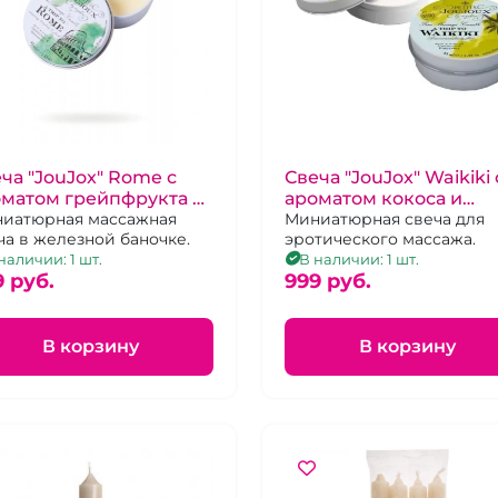
ча "JouJox" Rome с
Свеча "JouJox" Waikiki 
оматом грейпфрукта и
ароматом кокоса и
ргамота
иатюрная массажная
ананаса
Миниатюрная свеча для
ча в железной баночке.
эротического массажа.
наличии: 1 шт.
В наличии: 1 шт.
9 pуб.
999 pуб.
В корзину
В корзину