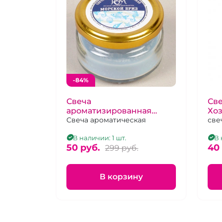
-84%
Свеча
Све
ароматизированная
Хо
Морской бриз
Свеча ароматическая
све
В наличии: 1 шт.
В 
50 pуб.
40
299 pуб.
В корзину