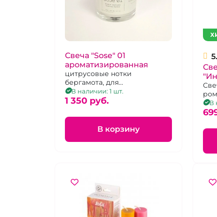
Х
Свеча "Sose" 01
5
ароматизированная
Св
цитрусовые нотки
"Ин
бергамота, для
сли
Све
ароматизации помещения
В наличии: 1 шт.
ром
1 350 pуб.
клу
В 
69
В корзину