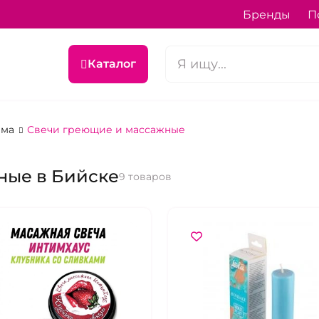
Бренды
П
Каталог
ема
Свечи греющие и массажные
ные в Бийске
9 товаров