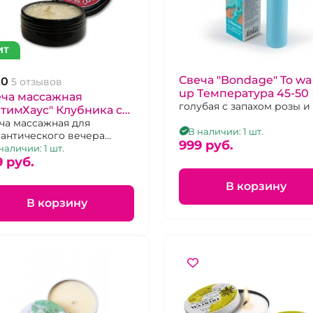
ИТ
Свеча "Bondage" To w
.0
5 отзывов
up Температура 45-50
еча массажная
голубая с запахом розы и
тимХаус" Клубника со
вками, 25 г
ча массажная для
В наличии: 1 шт.
антического вечера
999 pуб.
бника со сливками 25 гр
наличии: 1 шт.
9 pуб.
В корзину
В корзину