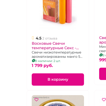
Све
4.5
2 отзыва
ар
Восковые Свечи
бе
Мин
температурные Секс -
све
набор из 2 штук "Wax
Свечи низкотемпературные
В 
ароматизированны манго 55-
Play" To heat up
99
60 градусов, с пряностями
В наличии: 2 шт.
45-50
1 799 pуб.
В корзину