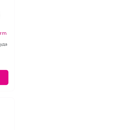
arm
 уда