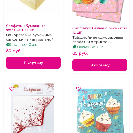
Салфетки бумажные
Салфетки белые с рисунком
желтые 100 шт.
12 шт
Одноразовые бумажные
Трёхслойные одноразовые
салфетки из натуральной
салфетки с принтом
целюллозы жёлтого цвета.
В наличии: 3 шт.
нанесённым
В наличии: 8 шт.
22 Х 22 см. 100 шт.
80 pуб.
водорастворимыми
85 pуб.
красками 24Х24 см. 12 шт.
В корзину
В корзину