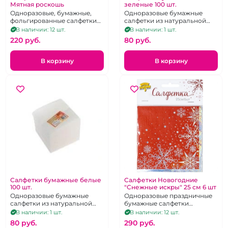
Мятная роскошь
зеленые 100 шт.
Одноразовые, бумажные,
Одноразовые бумажные
фольгированные салфетки
салфетки из натуральной
большого формата. 33х33 см.
целюллозы зелёного цвета.
В наличии: 12 шт.
В наличии: 1 шт.
6 шт.
22 Х 22 см. 100 шт.
220 pуб.
80 pуб.
В корзину
В корзину
Салфетки бумажные белые
Салфетки Новогодние
100 шт.
"Снежные искры" 25 см 6 шт
Одноразовые бумажные
Одноразовые праздничные
салфетки из натуральной
бумажные салфетки
целюллозы белого цвета. 22
украшенные галограммой.
В наличии: 1 шт.
В наличии: 12 шт.
Х 22 см. 100 шт.
25х25 см. 6 шт.
80 pуб.
290 pуб.