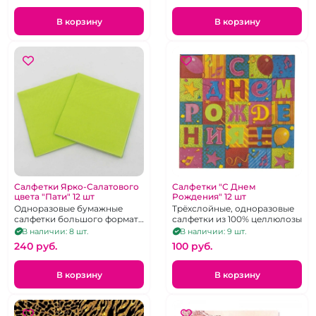
В корзину
В корзину
Салфетки Ярко-Салатового
Салфетки "С Днем
цвета "Пати" 12 шт
Рождения" 12 шт
Одноразовые бумажные
Трёхслойные, одноразовые
салфетки большого формата
салфетки из 100% целлюлозы
33х33 см. 12 шт.
В наличии: 8 шт.
В наличии: 9 шт.
240 pуб.
100 pуб.
В корзину
В корзину