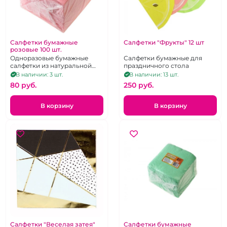
Салфетки бумажные
Салфетки "Фрукты" 12 шт
розовые 100 шт.
Одноразовые бумажные
Салфетки бумажные для
салфетки из натуральной
праздничного стола
целюллозы розового цвета.
В наличии: 3 шт.
В наличии: 13 шт.
22 Х 22 см. 100 шт.
80 pуб.
250 pуб.
В корзину
В корзину
Салфетки "Веселая затея"
Салфетки бумажные