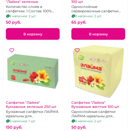
"Лайма" зеленые
100 шт
Количество слоев в
Однослойные
салфетках: 1 Состав: 100%
сервировочные салфетки
целлюлоза Упаковка: пакет.
LASLA изготовлены из
В наличии: 2 шт.
В наличии: 2 шт.
экологичного
50 pуб.
65 pуб.
макулатурного сырья.
В корзину
В корзину
Салфетки "Лайма"
Салфетки "Лайма"
бумажные зеленые 250 шт
бумажные желтые 100 шт
Бумажные салфетки ЛАЙМА
Однослойные салфетки
идеальны для
ЛАЙМА идеальны для
повседневного
повседневного
В наличии: 1 шт.
В наличии: 2 шт.
использования не только в
использования в офисе и
150 pуб.
50 pуб.
офисе и дома, но и в
быту, прекрасно подходят