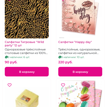
Салфетки Тигровые "Wild
Салфетки "Happy day"
party" 12 шт
Одноразовые трёхслойные
Трёхслойные, одноразовые,
столовые салфетки из 100%
салфетки из натуральной
целюллозы
целюллозы большого
В наличии: 6 шт.
В наличии: 10 шт.
формата. 33х33 см. 12 шт.
90 pуб.
220 pуб.
В корзину
В корзину