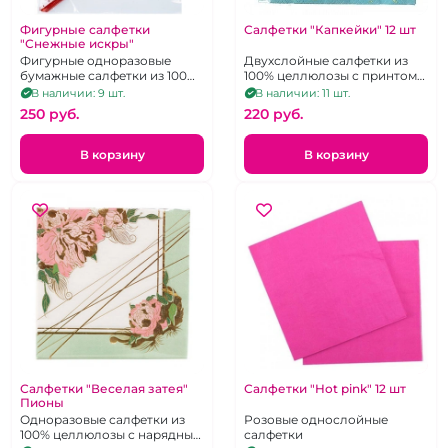
Фигурные салфетки
Салфетки "Капкейки" 12 шт
"Снежные искры"
Фигурные одноразовые
Двухслойные салфетки из
бумажные салфетки из 100%
100% целлюлозы с принтом
целлюлозы с
нанесённым красками на
В наличии: 9 шт.
В наличии: 11 шт.
голографическими
водной основе. 33Х33 см. 12
250 pуб.
220 pуб.
снежинками. 6 шт.
шт.
В корзину
В корзину
Салфетки "Веселая затея"
Салфетки "Hot pink" 12 шт
Пионы
Одноразовые салфетки из
Розовые однослойные
100% целлюлозы с нарядным
салфетки