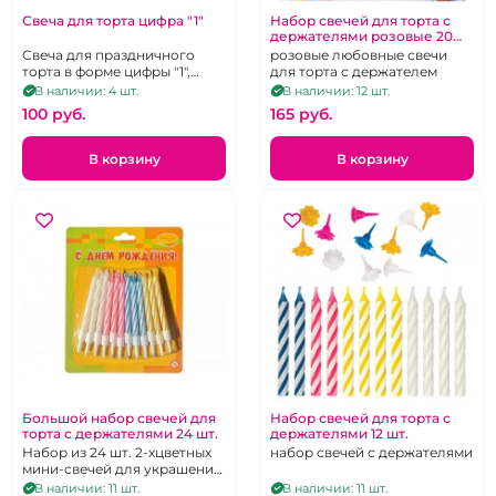
Свеча для торта цифра "1"
Набор свечей для торта с
держателями розовые 20
шт.
Свеча для праздничного
розовые любовные свечи
торта в форме цифры "1",
для торта с держателем
декорированная глазурью с
В наличии: 4 шт.
В наличии: 12 шт.
цветной кондитерской
100 pуб.
165 pуб.
посыпкой.
В корзину
В корзину
Большой набор свечей для
Набор свечей для торта с
торта с держателями 24 шт.
держателями 12 шт.
Набор из 24 шт. 2-хцветных
набор свечей с держателями
мини-свечей для украшения
торта с белыми
В наличии: 11 шт.
В наличии: 11 шт.