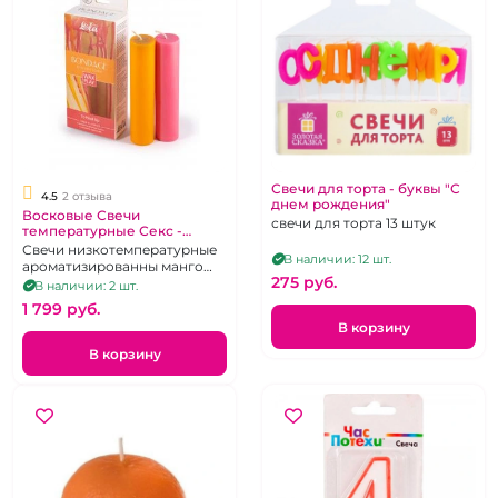
Свечи для торта - буквы "С
4.5
2 отзыва
днем рождения"
Восковые Свечи
свечи для торта 13 штук
температурные Секс -
набор из 2 штук "Wax Play"
Свечи низкотемпературные
В наличии: 12 шт.
To heat up
ароматизированны манго
275 pуб.
55-60 градусов, с
В наличии: 2 шт.
пряностями 45-50
1 799 pуб.
В корзину
В корзину