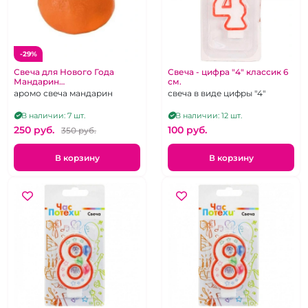
-29%
Свеча для Нового Года
Свеча - цифра "4" классик 6
Мандарин
см.
ароматизированная
аромо свеча мандарин
свеча в виде цифры "4"
В наличии: 7 шт.
В наличии: 12 шт.
250 pуб.
100 pуб.
350 pуб.
В корзину
В корзину