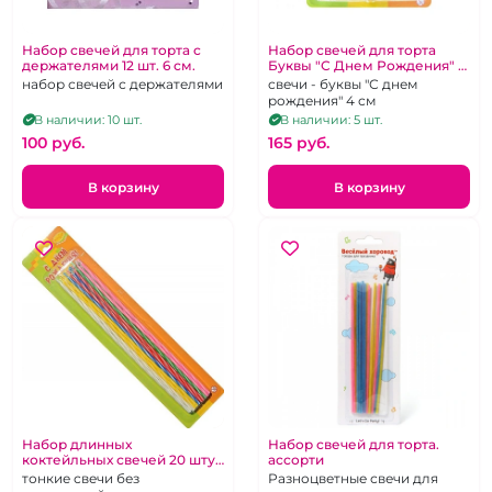
Набор свечей для торта с
Набор свечей для торта
держателями 12 шт. 6 см.
Буквы "С Днем Рождения" 4
см.
набор свечей с держателями
свечи - буквы "С днем
рождения" 4 см
В наличии: 10 шт.
В наличии: 5 шт.
100 pуб.
165 pуб.
В корзину
В корзину
Набор длинных
Набор свечей для торта.
коктейльных свечей 20 штук
ассорти
длина 20 см.
тонкие свечи без
Разноцветные свечи для