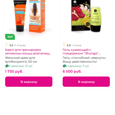
ХИТ
5.0
3 отзыва
5.0
1 отзыв
Крем для тренировок
Гель сужающий с
интимных мышц влагалища
глицерином "Shunga"
"Интим Фитнесс"
Тесный контакт 30 мл
Женский крем для
Гель, способный «вернуть»
Вумбилдинг
вумбилдинга, 50 мл
Вашу девственность!
В наличии: 12 шт.
В наличии: 7 шт.
1 750 pуб.
6 500 pуб.
В корзину
В корзину