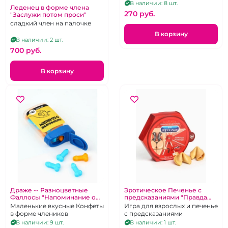
В наличии: 8 шт.
Леденец в форме члена
270 pуб.
"Заслужи потом проси"
сладкий член на палочке
В корзину
В наличии: 2 шт.
700 pуб.
В корзину
Драже -- Разноцветные
Эротическое Печенье с
Фаллосы "Напоминание о
предсказаниями "Правда
бывшем"
или действие"
Маленькие вкусные Конфеты
Игра для взрослых и печенье
в форме члеников
с предсказаниями
В наличии: 9 шт.
В наличии: 1 шт.