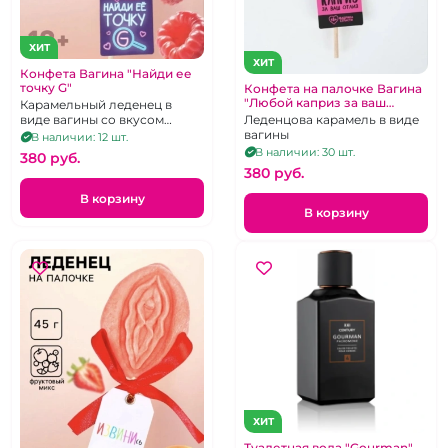
ХИТ
ХИТ
Конфета Вагина "Найди ее
точку G"
Конфета на палочке Вагина
"Любой каприз за ваш
Карамельный леденец в
отлиз"
Леденцова карамель в виде
виде вагины со вкусом
вагины
малины
В наличии: 12 шт.
В наличии: 30 шт.
380 pуб.
380 pуб.
В корзину
В корзину
ХИТ
Туалетная вода "Gourman"