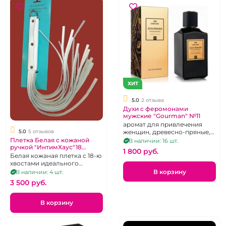
ХИТ
5.0
2 отзыва
Духи с феромонами
мужские "Gourman" №11
аромат для привлечения
5.0
5 отзывов
женщин, древесно-пряные,
100 мл
Плетка Белая с кожаной
В наличии: 16 шт.
ручкой "ИнтимХаус"18
1 800 pуб.
хвостов
Белая кожаная плетка с 18-ю
хвостами идеального
качества
В корзину
В наличии: 4 шт.
3 500 pуб.
В корзину