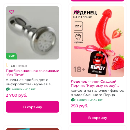
ХИТ
5.0
1 отзыв
Пробка анальная c часиками
"Sex Time"
Анальная пробка для с
Леденец - член Сладкий
циферблатом - нужная в
Перчик "Крутому перцу"
сексе и прикольная для
В наличии: 3 шт.
Клубничный
конфета на палочке - фаллос
подарка секс-игрушка
2 700 pуб.
в виде Смешного Перца
В наличии: 34 шт.
250 pуб.
В корзину
В корзину