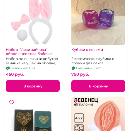
Набор "Ушки зайчика"
Кубики с позами
ободок, хвостик, бабочка
Набор плюшевых атрибутов
2 эротических кубика с
зайчика из ушек на ободке,
позами для секса
хвостика и галстука-
В наличии: 1 шт.
В наличии: 1 шт.
бабочки, унисекс
450 pуб.
750 pуб.
В корзину
В корзину