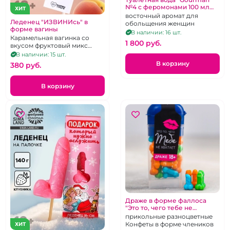
№4 с феромонами 100 мл
ХИТ
для мужчин
восточный аромат для
Леденец "ИЗВИНИсь" в
обольщения женщин
форме вагины
В наличии: 16 шт.
Карамельная вагинка со
1 800 pуб.
вкусом фруктовый микс
клубника с абрикосом.
В наличии: 15 шт.
В корзину
380 pуб.
В корзину
Драже в форме фаллоса
"Это то, чего тебе не
хватает"
прикольные разноцветные
Конфеты в форме члеников
ХИТ