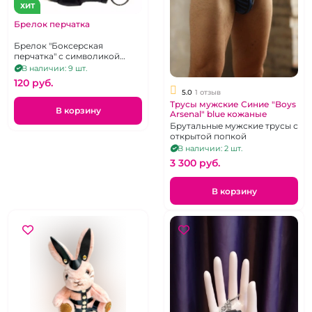
ХИТ
Брелок перчатка
Брелок "Боксерская
перчатка" с символикой
России
В наличии: 9 шт.
120 pуб.
5.0
1 отзыв
Трусы мужские Синие "Boys
В корзину
Arsenal" blue кожаные
Брутальные мужские трусы с
открытой попкой
В наличии: 2 шт.
3 300 pуб.
В корзину