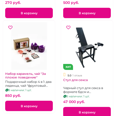
270 pуб.
500 pуб.
В корзину
В корзину
ХИТ
Набор карамель, чай "За
5.0
1 отзыв
плохое поведение"
Стул для секса
Подарочный набор 4 в 1: два
леденца, чай "фруктовый
Черный стул для секса в
микс", наручники
В наличии: 1 шт.
формате бдсм и
фиолетового цвета.
850 pуб.
гинекологического кресла.
В наличии: 1 шт.
Размеры: 105 x 42 x 17 см.
47 000 pуб.
В корзину
В корзину