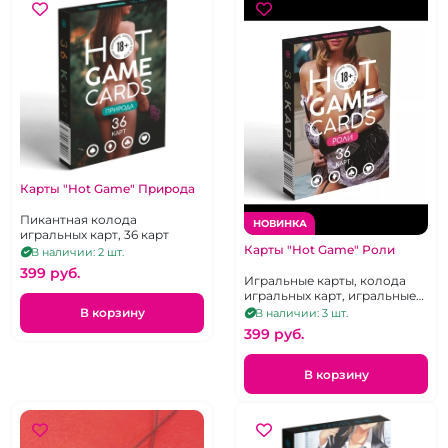
Карты "Hot Game" Природа
Пикантная колода
НОВИНКА
игральных карт, 36 карт
Карты "Hot Game" Роли
В наличии: 2 шт.
399 pуб.
Игральные карты, колода
игральных карт, игральные
карты с ролями, 36 карт
В корзину
В наличии: 3 шт.
399 pуб.
В корзину