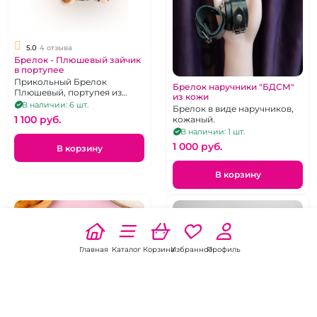
5.0
4 отзыва
Брелок - Плюшевый зайчик
в портупее
Прикольный Брелок
Брелок наручники "БДСМ"
Плюшевый, портупея из
из кожи
натуральной кожи, высота 18
В наличии: 6 шт.
Брелок в виде наручников,
см, с карабином и кольцом
1 100 pуб.
кожаный.
В наличии: 1 шт.
1 000 pуб.
В корзину
В корзину
Главная
Каталог
Корзина
Избранное
Профиль