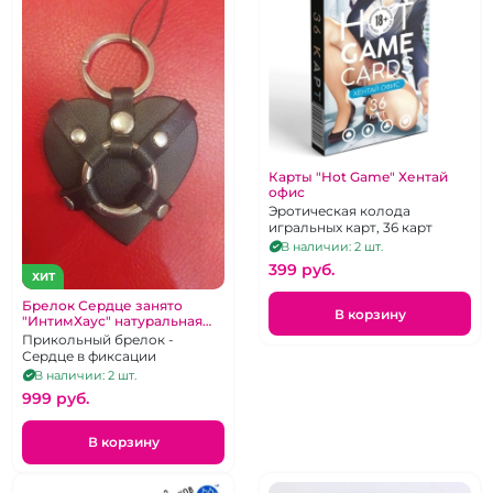
Карты "Hot Game" Хентай
офис
Эротическая колода
игральных карт, 36 карт
В наличии: 2 шт.
399 pуб.
ХИТ
Брелок Сердце занято
В корзину
"ИнтимХаус" натуральная
кожа
Прикольный брелок -
Сердце в фиксации
В наличии: 2 шт.
999 pуб.
В корзину