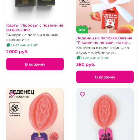
Карты "Любовь" с позами на
раздевание
ХИТ
54 карты с позами в аниме-
Леденец на палочке Вагина
стилистике
"Я конечно не врач. но по-
В наличии: 1 шт.
моему это пизда"
Конфетка в виде вагины со
1 000 pуб.
вкусом клубники и
абрикоса.
В наличии: 9 шт.
380 pуб.
В корзину
В корзину