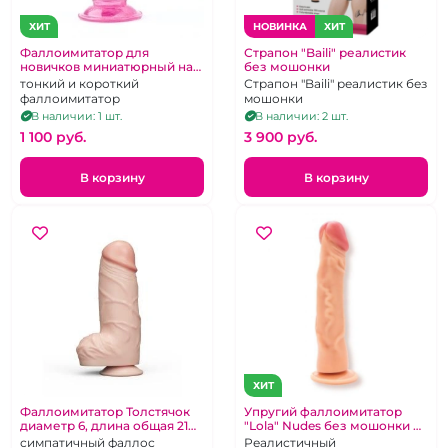
ХИТ
НОВИНКА
ХИТ
Фаллоимитатор для
Страпон "Baili" реалистик
новичков миниатюрный на
без мошонки
присоске розовый
тонкий и короткий
Страпон "Baili" реалистик без
фаллоимитатор
мошонки
В наличии: 1 шт.
В наличии: 2 шт.
1 100 pуб.
3 900 pуб.
В корзину
В корзину
ХИТ
Фаллоимитатор Толстячок
Упругий фаллоимитатор
диаметр 6, длина общая 21
"Lola" Nudes без мошонки на
см
присоске
симпатичный фаллос
Реалистичный