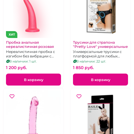
ХИТ
Пробка анальная
Трусики для страпона
нереалистичная розовая
"Pretty Love" универсальные
Нереалистичная пробка с
Универсальные трусики с
изгибом без вибрации с
платформой для любых
безопасным ограничителем
фаллосов и пробок с
В наличии: 1 шт.
В наличии: 22 шт.
присоской до 90мм в
1 200 pуб.
1 850 pуб.
диаметре.
В корзину
В корзину