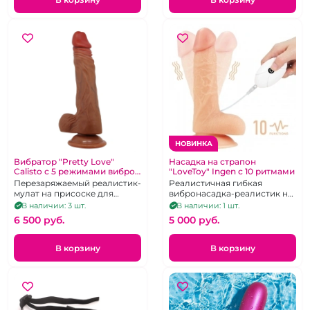
НОВИНКА
Вибратор "Pretty Love"
Насадка на страпон
Calisto с 5 режимами вибро,
"LoveToy" Ingen с 10 ритмами
вращения и фрикций на USB
Перезаряжаемый реалистик-
Реалистичная гибкая
мулат на присоске для
вибронасадка-реалистик на
глубокой 3D-стимуляции из
присоске из нежного TPE с
В наличии: 3 шт.
В наличии: 1 шт.
супер мягкого TPR
проводным пультом
6 500 pуб.
5 000 pуб.
В корзину
В корзину