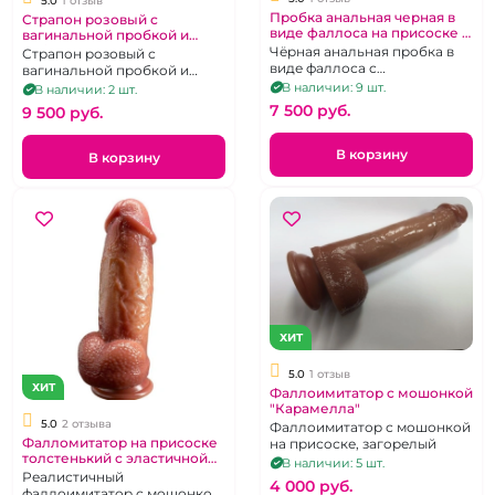
5.0
1 отзыв
Пробка анальная черная в
Страпон розовый с
виде фаллоса на присоске и
вагинальной пробкой и
д.у пульте
вибрацией
Чёрная анальная пробка в
Страпон розовый с
виде фаллоса с
вагинальной пробкой и
дистанционным пультом
вибрацией
В наличии: 9 шт.
В наличии: 2 шт.
управления.
7 500 pуб.
9 500 pуб.
В корзину
В корзину
ХИТ
5.0
1 отзыв
ХИТ
Фаллоимитатор с мошонкой
"Карамелла"
5.0
2 отзыва
Фаллоимитатор с мошонкой
Фалломитатор на присоске
на присоске, загорелый
толстенький с эластичной
В наличии: 5 шт.
оттягивавшейся кожей
Реалистичный
4 000 pуб.
фаллоимитатор с мошонкой