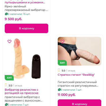
пупырышками и усиками
изумрудная на
Ярко-зелёный
дистанционном пульте
перезаряжаемый вибратор с
возвратно-поступательными
В наличии: 15 шт.
движениями в виде
9 500 pуб.
гусенички с дистанционным
управлением.
В корзину
ХИТ
5.0
1 отзыв
Страпон гигант "RealBig"
ХИТ
Гигантский реалистичный
страпон на регулируемых
5.0
1 отзыв
трусиках
Вибратор реалистик с
В наличии: 1 шт.
ротацией на присоске
11 000 pуб.
практичный вибратор с
вращением с выносным
пультом
В корзину
В наличии: 1 шт.