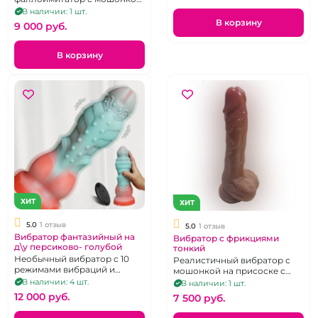
и подвижной кожей.
В наличии: 1 шт.
В корзину
9 000 pуб.
В корзину
ХИТ
ХИТ
5.0
1 отзыв
5.0
1 отзыв
Вибратор фантазийный на
Вибратор с фрикциями
д\у персиково- голубой
тонкий
Необычный вибратор с 10
Реалистичный вибратор с
режимами вибраций и
мошонкой на присоске с
пультом дистанционного
поступательными
В наличии: 4 шт.
В наличии: 1 шт.
управления.
движениями, 10 режимов
12 000 pуб.
7 500 pуб.
работы, на д/у пульте