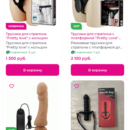
НОВИНКА
ХИТ
Трусики для страпона
Трусики для страпона с
"Pretty love" с кольцом
платформой "Pretty Love"
Caludio1 черные
Трусики для страпона
Ремневые трусики для
"Pretty love" с кольцом
страпона с платформой для
любых фаллосов и пробок
В наличии: 5 шт.
В наличии: 1 шт.
на присоске
1 300 pуб.
2 100 pуб.
В корзину
В корзину