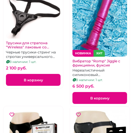
Трусики для страпона
“Wireless” лаковые со
штырьком
Черные трусики-стринг на
НОВИНКА
ХИТ
стропах универсального
размера с резьбовым
Вибратор "Romp" Jiggle с
В наличии: 1 шт.
фрикциями, фуксия
коннектором для насадок
2 100 pуб.
Нереалистичный
силиконовый
вибростимулятор с
В корзину
В наличии: 1 шт.
поступательными
6 500 pуб.
движениями и ребрышками,
на присоске
В корзину