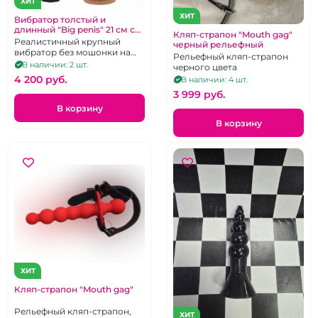
ХИТ
ХИТ
Вибратор толстый и
длинный "Big penis" 21 см с
Кляп-страпон "Mouth gag"
крупной головкой 5,3 см
Реалистичный крупный
черный рельефный
вибратор без мошонки на
Рельефный кляп-страпон
пульте управления
В наличии: 2 шт.
черного цвета
4 200 pуб.
В наличии: 4 шт.
3 999 pуб.
В корзину
В корзину
ХИТ
Кляп-страпон "Mouth gag"
Рельефный кляп-страпон,
ХИТ