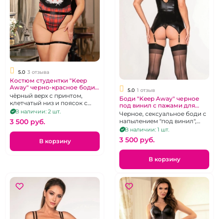
5.0
3 отзыва
Костюм студентки "Keep
Away" черно-красное боди,
5.0
1 отзыв
48-52
чёрный верх с принтом,
Боди "Keep Away" черное
клетчатый низ и поясок с
под винил с пажами для
гартерами
В наличии: 2 шт.
чулок на молнии 44-46
Черное, сексуальное боди с
напылением "под винил",
3 500 pуб.
пажами для чулок и
В наличии: 1 шт.
застёжкой на молнии.
3 500 pуб.
В корзину
В корзину