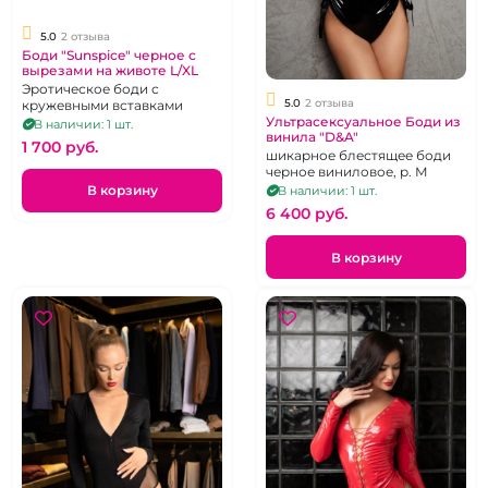
5.0
2 отзыва
Боди "Sunspice" черное с
вырезами на животе L/XL
Эротическое боди с
5.0
2 отзыва
кружевными вставками
Ультрасексуальное Боди из
В наличии: 1 шт.
винила "D&A"
1 700 pуб.
шикарное блестящее боди
черное виниловое, р. М
В корзину
В наличии: 1 шт.
6 400 pуб.
В корзину