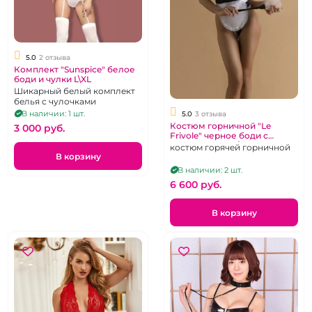
5.0
2 отзыва
Комплект "Sunspice" белое
боди и чулки L\XL
Шикарный белый комплект
белья с чулочками
В наличии: 1 шт.
5.0
3 отзыва
Костюм горничной "Le
3 000 pуб.
Frivole" черное боди с
передником (L/XL)
костюм горячей горничной
В корзину
В наличии: 2 шт.
6 600 pуб.
В корзину