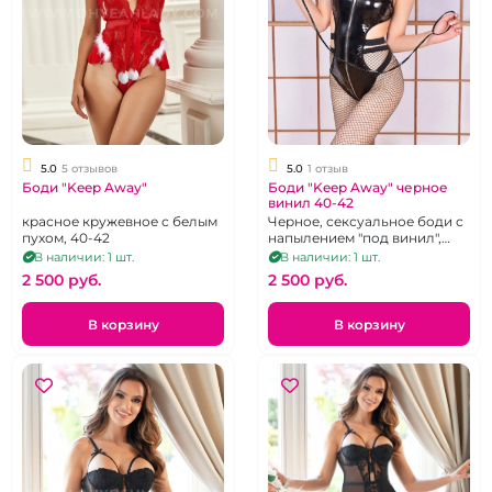
5.0
5 отзывов
5.0
1 отзыв
Боди "Keep Away"
Боди "Keep Away" черное
винил 40-42
красное кружевное с белым
Черное, сексуальное боди с
пухом, 40-42
напылением "под винил",
пажами для чулок и
В наличии: 1 шт.
В наличии: 1 шт.
застёжкой на молнии.
2 500 pуб.
2 500 pуб.
В корзину
В корзину