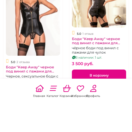
5.0
1 отзыв
Боди "Keep Away" черное
под винил с пажами для
чулок на молнии 40-42
чёрное боди под винил с
пажами для чулок
В наличии: 1 шт.
5.0
2 отзыва
3 500 pуб.
Боди "Keep Away" черное
под винил с пажами для
чулок на молнии 48-50
В корзину
Черное, сексуальное боди с
напылением "под винил",
пажами для чулок и
В наличии: 1 шт.
застёжкой на молнии.
3 500 pуб.
Главная
Каталог
Корзина
Избранное
Профиль
В корзину