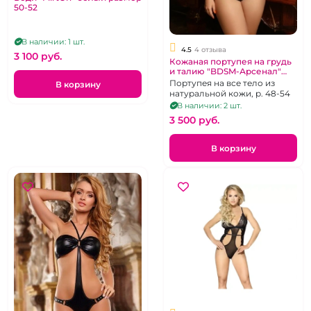
50-52
В наличии: 1 шт.
4.5
4 отзыва
3 100 pуб.
Кожаная портупея на грудь
и талию "BDSM-Арсенал"
черная
Портупея на все тело из
В корзину
натуральной кожи, р. 48-54
В наличии: 2 шт.
3 500 pуб.
В корзину