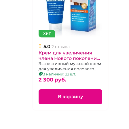
ХИТ
5.0
2 отзыва
Крем для увеличения
члена Нового поколения
c тингл эффектом "Big
Эффективный мужской крем
для увеличения полового
Pen"
члена с Tingle-эффектом, 50 г
В наличии: 22 шт.
2 300 pуб.
В корзину