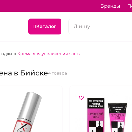
Бренды
П
Каталог
асадки
Крема для увеличения члена
ена в Бийске
4 товара