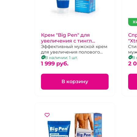
Х
Крем "Big Pen" для
Сп
увеличения с тингл
"Xt
эффектом
Эффективный мужской крем
Сти
для увеличения полового
муж
члена с Tingle-эффектом, 25г
В наличии: 1 шт.
В 
1 999 pуб.
2 
В корзину