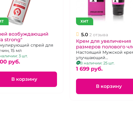
ИТ
ХИТ
рей возбуждающий
5.0
2 отзыва
ra strong"
Крем для увеличения
мулирующий спрей для
размеров полового чл
чин, 15 мл
"Персидский Шах"
Настоящий Мужской кре
наличии: 3 шт.
улучшающий
000 pуб.
кровоснабжение, делени
В наличии: 25 шт.
растяжимость кавернозн
1 699 pуб.
пещеристых тел, 50 мл.
В корзину
В корзину