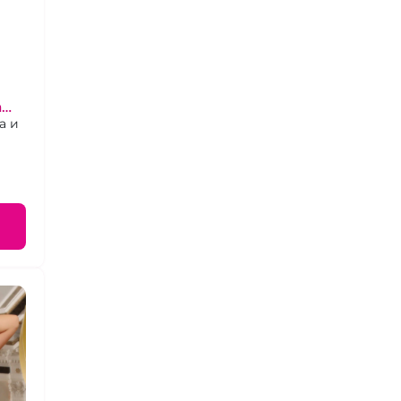
а
а и