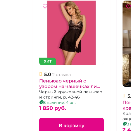
ХИТ
5.0
2 отзыва
Пеньюар черный с
узором на чашечках лифа
и изящной спинкой "Hot
Черный кружевной пеньюар
5
и стринги, р. 42-46
Woman"
Пе
В наличии: 4 шт.
1 850 pуб.
кра
ба
Кра
акц
пер
В 
В корзину
удл
2 