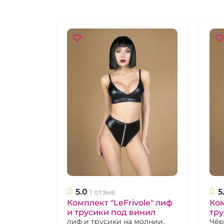
5.0
5
1 отзыв
Комплект "LeFrivole" лиф
Ко
и трусики под винил
тру
лиф и трусики на молнии,
"Le
Чёр