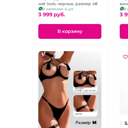
wet look, черные, размер 48
вин
44
В наличии: 4 шт.
В 
3 999 pуб.
3 9
В корзину
5