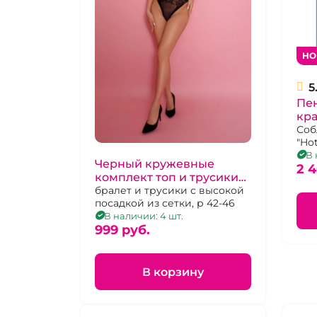
НО
5
Пе
кр
ли
Соб
"Ho
ажу
В 
Черный кружевные
2 
комплект топ и трусики
"Amor El"
бралет и трусики с высокой
посадкой из сетки, р 42-46
В наличии: 4 шт.
999 pуб.
В корзину