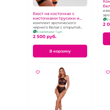
Ком
бе
изя
Бюст на косточках с
эро
кисточками трусики и
цве
В 
стринги-джоки с
комплект эротического
- 42
2 
черного белья с открытой
доступом, гартеры 2 шт
грудью и киской, р 44-48
В наличии: 1 шт.
2 500 pуб.
В корзину