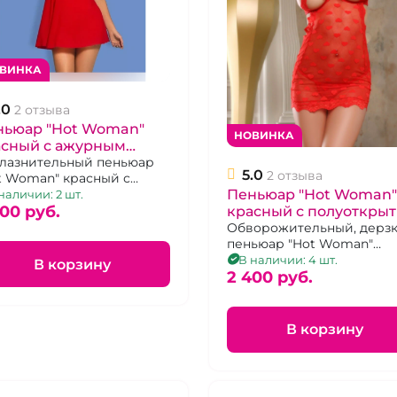
ВИНКА
.0
2 отзыва
ньюар "Hot Woman"
НОВИНКА
асный с ажурным
фом
лазнительный пеньюар
5.0
2 отзыва
t Woman" красный с
Пеньюар "Hot Woman"
рным лифом
наличии: 2 шт.
400 pуб.
красный с полуоткры
лифом, узор сердечки
Обворожительный, дерз
пеньюар "Hot Woman"
красный с полуоткрытым
В наличии: 4 шт.
В корзину
лифом, узор сердечки
2 400 pуб.
В корзину