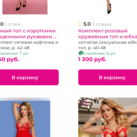
.0
5.0
1 отзыв
3 отзыва
ный топ с короткими
Комплект розовый
ущенными рукавами и
кружевные топ и юбк
кие трусики "Amor
плект сетевая кофточка и
"Amor El"
сетчатая сексуальная юбк
сики, р. 42-48
топ. р. 40-48
наличии: 7 шт.
В наличии: 6 шт.
50 pуб.
1 300 pуб.
В корзину
В корзину