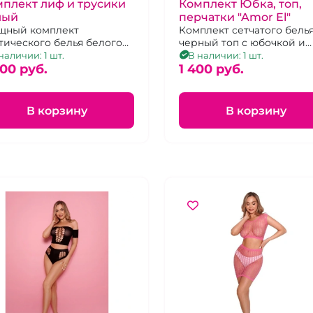
плект лиф и трусики
Комплект Юбка, топ,
лый
перчатки "Amor El"
щный комплект
Комплект сетчатого белья
тического белья белого
черный топ с юбочкой и
та, размер лифа - 70B, низ
отдельными рукавами, р.
наличии: 1 шт.
В наличии: 1 шт.
-44
000 pуб.
48
1 400 pуб.
В корзину
В корзину