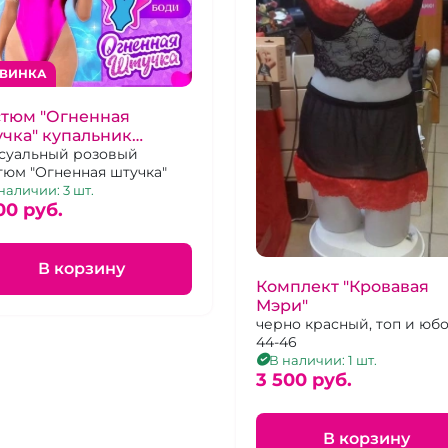
ВИНКА
стюм "Огненная
чка" купальник
зовый металлик
суальный розовый
тюм "Огненная штучка"
ырек и очки
наличии: 3 шт.
00 pуб.
В корзину
Комплект "Кровавая
Мэри"
черно красный, топ и юбо
44-46
В наличии: 1 шт.
3 500 pуб.
В корзину