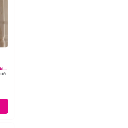
тым
кий