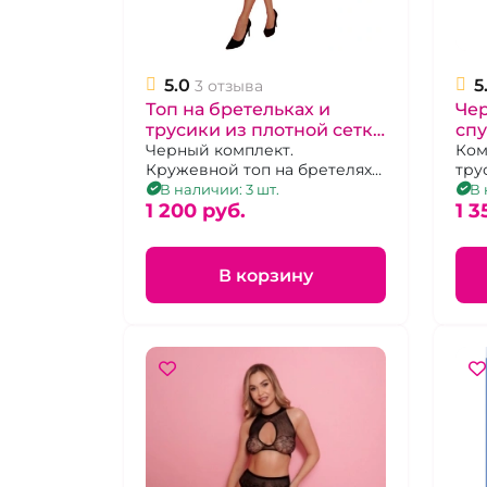
5.0
5
3 отзыва
Топ на бретельках и
Чер
трусики из плотной сетке
сп
"Amor El"
Черный комплект.
высо
Ком
Кружевной топ на бретелях
тру
El"
и трусики, р. 42-48
В наличии: 3 шт.
В 
1 200 pуб.
1 3
В корзину