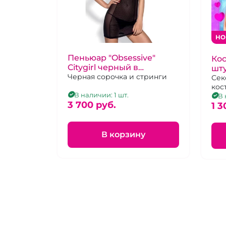
НО
Пеньюар "Obsessive"
Ко
Citygirl черный в
шту
вертикальную полоску
Черная сорочка и стринги
ро
Сек
кос
коз
В наличии: 1 шт.
В 
3 700 pуб.
1 3
В корзину