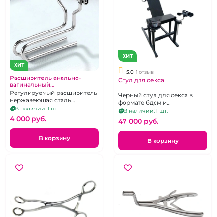
ХИТ
ХИТ
5.0
1 отзыв
Расширитель анально-
Стул для секса
вагинальный
профессианальный
Регулируемый расширитель
Черный стул для секса в
нержавеющая сталь
формате бдсм и
большой
В наличии: 1 шт.
гинекологического кресла.
В наличии: 1 шт.
Размеры: 105 x 42 x 17 см.
4 000 pуб.
47 000 pуб.
В корзину
В корзину