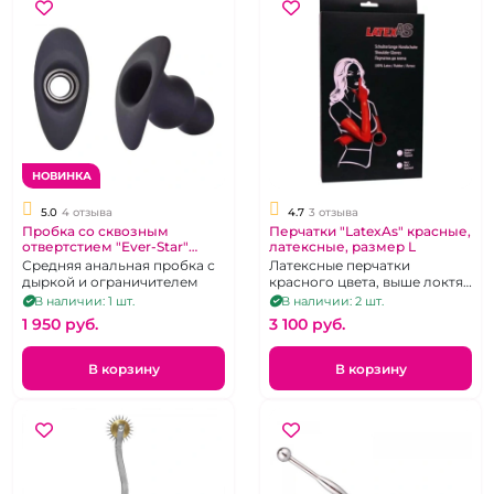
НОВИНКА
5.0
4 отзыва
4.7
3 отзыва
Пробка со сквозным
Перчатки "LatexAs" красные,
отвертстием "Ever-Star"
латексные, размер L
черная с ограничителем S L
Средняя анальная пробка с
Латексные перчатки
дыркой и ограничителем
красного цвета, выше локтя,
размер L
В наличии: 1 шт.
В наличии: 2 шт.
1 950 pуб.
3 100 pуб.
В корзину
В корзину