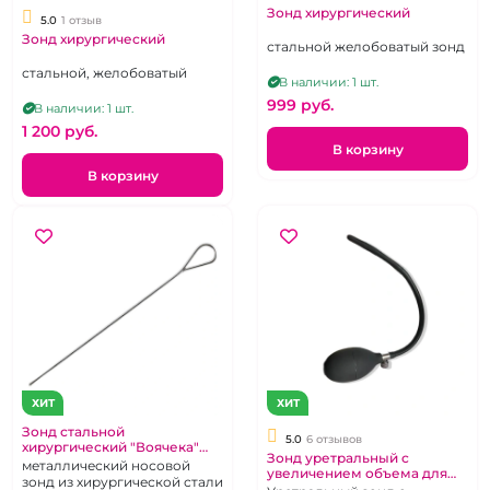
Зонд хирургический
5.0
1 отзыв
Зонд хирургический
стальной желобоватый зонд
стальной, желобоватый
В наличии: 1 шт.
999 pуб.
В наличии: 1 шт.
1 200 pуб.
В корзину
В корзину
ХИТ
ХИТ
Зонд стальной
5.0
6 отзывов
хирургический "Воячека"
Зонд уретральный с
пуговчатый
металлический носовой
увеличением объема для
зонд из хирургической стали
продвинутого Медфетиша с