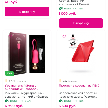
Костюм рабочий -
40 pуб.
эротический Белый
нетканый материал, на
В наличии: 1 шт.
молнии, XL
В корзину
1 000 pуб.
В корзину
ХИТ
5.0
7 отзывов
4.0
1 отзыв
Уретральный Зонд с
Простынь красная из ПВХ
вибрацией "I-moon"
силиконовый
Уникальный уретральный
непромокаемая простынь
секс зонд - тонкий вибратор
красного цвета. Размер:
200x220 см.
В наличии: 12 шт.
В наличии: 1 шт.
4 799 pуб.
3 500 pуб.