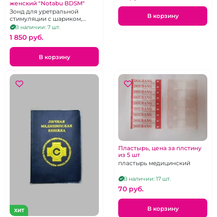
женский "Notabu BDSM"
Зонд для уретральной
В корзину
стимуляции с шариком,
металл
В наличии: 7 шт.
1 850 pуб.
В корзину
Пластырь, цена за плстину
из 5 шт
пластырь медицинский
В наличии: 17 шт.
70 pуб.
В корзину
ХИТ