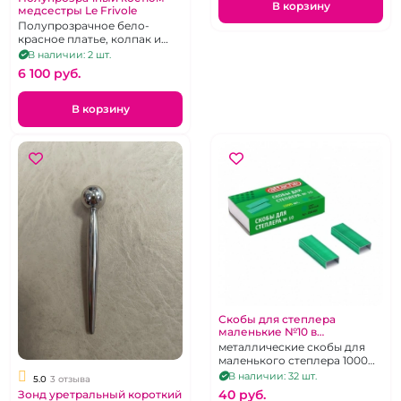
В корзину
медсестры Le Frivole
Полупрозрачное бело-
красное платье, колпак и
пояс, р-р L/XL
В наличии: 2 шт.
6 100 pуб.
В корзину
Скобы для степлера
маленькие №10 в
ассортименте
металлические скобы для
маленького степлера 1000
шт в упаковке
В наличии: 32 шт.
5.0
3 отзыва
40 pуб.
Зонд уретральный короткий