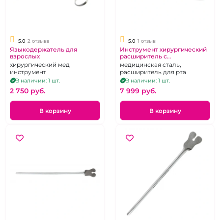
5.0
2 отзыва
5.0
1 отзыв
Языкодержатель для
Инструмент хирургический
взрослых
расширитель с
крамальерой
хирургический мед
медицинская сталь,
инструмент
расширитель для рта
В наличии: 1 шт.
В наличии: 1 шт.
2 750 pуб.
7 999 pуб.
В корзину
В корзину