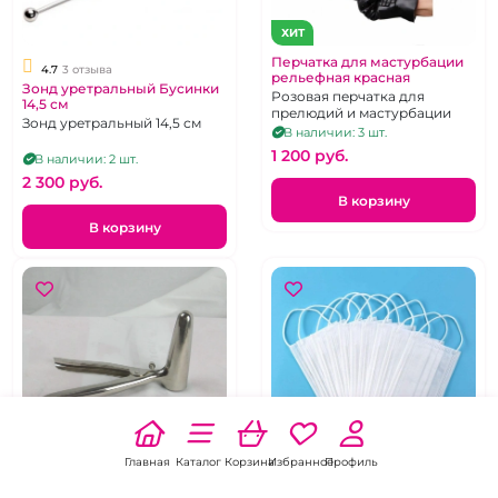
ХИТ
Перчатка для мастурбации
4.7
3 отзыва
рельефная красная
Зонд уретральный Бусинки
Розовая перчатка для
14,5 см
прелюдий и мастурбации
Зонд уретральный 14,5 см
В наличии: 3 шт.
1 200 pуб.
В наличии: 2 шт.
2 300 pуб.
В корзину
В корзину
Главная
Каталог
Корзина
Избранное
Профиль
Маска медицинская
5.0
3 отзыва