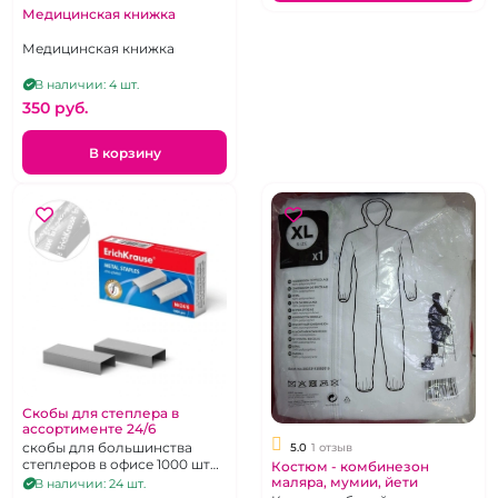
Медицинская книжка
Медицинская книжка
В наличии: 4 шт.
350 pуб.
В корзину
Скобы для степлера в
ассортименте 24/6
скобы для большинства
5.0
1 отзыв
степлеров в офисе 1000 шт
Костюм - комбинезон
бренды производителей в
маляра, мумии, йети
В наличии: 24 шт.
ассортименте