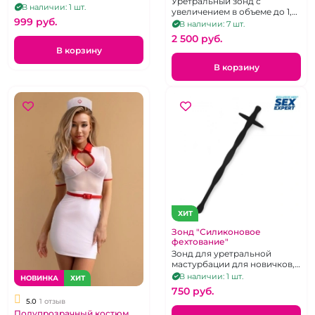
Уретральный зонд с
В наличии: 1 шт.
Грушей
увеличением в объеме до 1,5
999 pуб.
см в диаметре
В наличии: 7 шт.
2 500 pуб.
В корзину
В корзину
ХИТ
Зонд "Силиконовое
фехтование"
Зонд для уретральной
мастурбации для новичков,
черный, гибкий
В наличии: 1 шт.
НОВИНКА
ХИТ
750 pуб.
5.0
1 отзыв
Полупрозрачный костюм