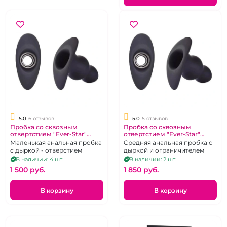
5.0
6 отзывов
5.0
5 отзывов
Пробка со сквозным
Пробка со сквозным
отвертстием "Ever-Star"
отвертстием "Ever-Star"
черная с ограничителем S
черная с ограничителем М
Маленькая анальная пробка
Средняя анальная пробка с
с дыркой - отверстием
дыркой и ограничителем
В наличии: 4 шт.
В наличии: 2 шт.
1 500 pуб.
1 850 pуб.
В корзину
В корзину