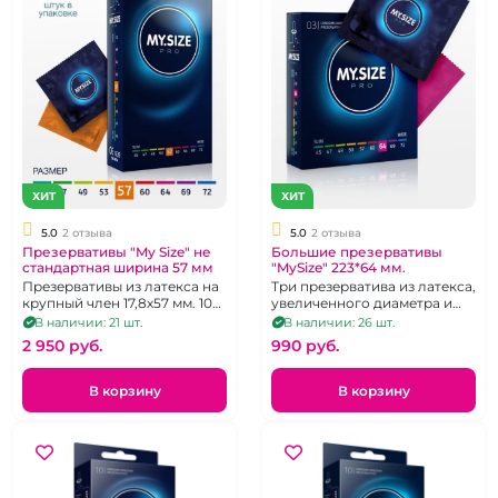
ХИТ
ХИТ
5.0
2 отзыва
5.0
2 отзыва
Презервативы "My Size" не
Большие презервативы
стандартная ширина 57 мм
"MySize" 223*64 мм.
Презервативы из латекса на
Три презерватива из латекса,
крупный член 17,8х57 мм. 10
увеличенного диаметра и
шт.
длины на большрй член
В наличии: 21 шт.
В наличии: 26 шт.
2 950 pуб.
990 pуб.
В корзину
В корзину