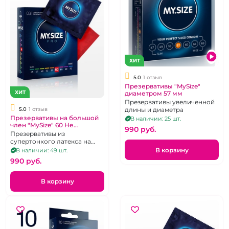
ХИТ
5.0
1 отзыв
Презервативы "MySize"
ХИТ
диаметром 57 мм
Презервативы увеличенной
5.0
1 отзыв
длины и диаметра
Презервативы на большой
В наличии: 25 шт.
член "MySize" 60 Не
990 pуб.
стандартная ширина
Презервативы из
супертонкого латекса на
большой член 193Х60 мм. 3
В корзину
В наличии: 49 шт.
шт.
990 pуб.
В корзину