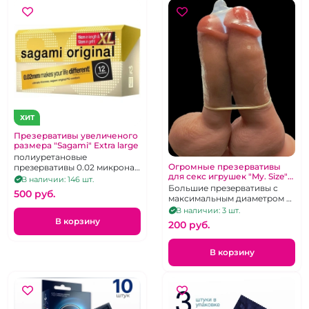
ХИТ
Презервативы увеличеного
размера "Sagami" Extra large
полиуретановые
Огромные презервативы
презервативы 0.02 микрона
для секс игрушек "My. Size"
увеличенного размера! Цена
В наличии: 146 шт.
72 мм диаметр
за 1 штуку
Большие презервативы с
500 pуб.
максимальным диаметром и
длиной на крупный член, 1
В наличии: 3 шт.
шт.
В корзину
200 pуб.
В корзину