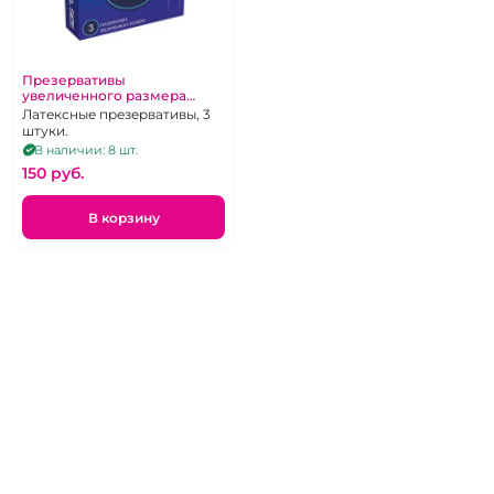
Презервативы
увеличенного размера
«Luxe» XXL Size
Латексные презервативы, 3
штуки.
В наличии: 8 шт.
150 pуб.
В корзину