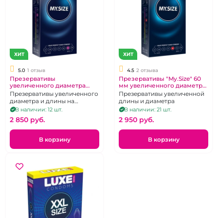
ХИТ
ХИТ
5.0
1 отзыв
4.5
2 отзыва
Презервативы
Презервативы "My.Size" 60
увеличенного диаметра
мм увеличенного диаметра,
"My.Size" 64 мм
10 шт
Презервативы увеличенного
Презервативы увеличенной
диаметра и длины на
длины и диаметра
большой член, 10 шт
В наличии: 12 шт.
В наличии: 21 шт.
2 850 pуб.
2 950 pуб.
В корзину
В корзину