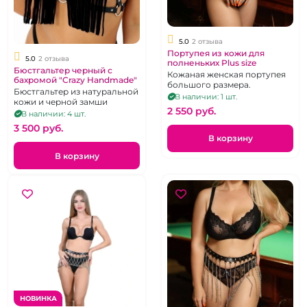
5.0
2 отзыва
Портупея из кожи для
5.0
2 отзыва
полненьких Plus size
Бюстгальтер черный с
Кожаная женская портупея
бахромой "Crazy Handmade"
большого размера.
Бюстгальтер из натуральной
В наличии: 1 шт.
кожи и черной замши
2 550 pуб.
В наличии: 4 шт.
3 500 pуб.
В корзину
В корзину
НОВИНКА