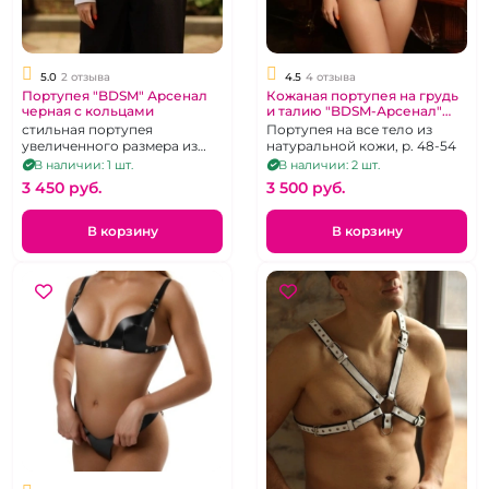
5.0
2 отзыва
4.5
4 отзыва
Портупея "BDSM" Арсенал
Кожаная портупея на грудь
черная с кольцами
и талию "BDSM-Арсенал"
черная
стильная портупея
Портупея на все тело из
увеличенного размера из
натуральной кожи, р. 48-54
натуральной кожи, для
В наличии: 1 шт.
В наличии: 2 шт.
большой груди
3 450 pуб.
3 500 pуб.
В корзину
В корзину