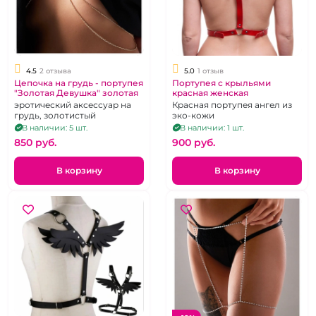
4.5
2 отзыва
5.0
1 отзыв
Цепочка на грудь - портупея
Портупея с крыльями
"Золотая Девушка" золотая
красная женская
эротический аксессуар на
Красная портупея ангел из
грудь, золотистый
эко-кожи
В наличии: 5 шт.
В наличии: 1 шт.
850 pуб.
900 pуб.
В корзину
В корзину