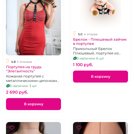
5.0
4 отзыва
Брелок - Плюшевый зайчик
в портупее
Прикольный Брелок
Плюшевый, портупея из
натуральной кожи, высота 18
В наличии: 6 шт.
4.8
5 отзывов
см, с карабином и кольцом
1 100 pуб.
Портупея на грудь
"Элегантность"
Кожаная портупея с
В корзину
металлическими цепочками
на груди
В наличии: 3 шт.
2 690 pуб.
В корзину