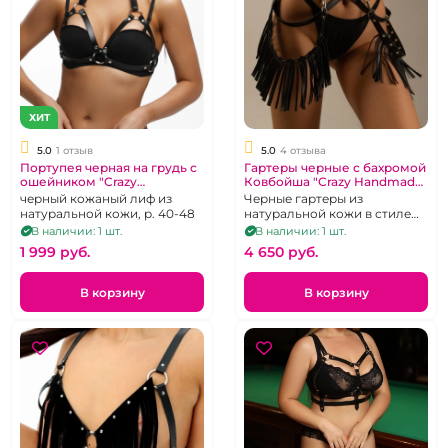
ХИТ
5.0
1 отзыв
5.0
4 отзыва
Портупея черная на грудь с
Гартеры черные с бахромой
ошейником "Crazy
Ковбойша "Crazy Handmade"
Handmade" №1
Вестерн
черный кожаный лиф из
Черные гартеры из
натуральной кожи, р. 40-48
натуральной кожи в стиле
вестерн
В наличии: 1 шт.
В наличии: 1 шт.
1 999 pуб.
4 650 pуб.
В корзину
В корзину