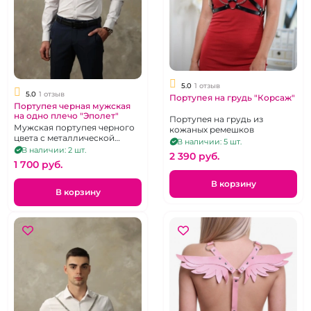
5.0
1 отзыв
5.0
1 отзыв
Портупея на грудь "Корсаж"
Портупея черная мужская
на одно плечо "Эполет"
Портупея на грудь из
Мужская портупея черного
кожаных ремешков
цвета с металлической
В наличии: 5 шт.
фурнитурой
В наличии: 2 шт.
2 390 pуб.
1 700 pуб.
В корзину
В корзину