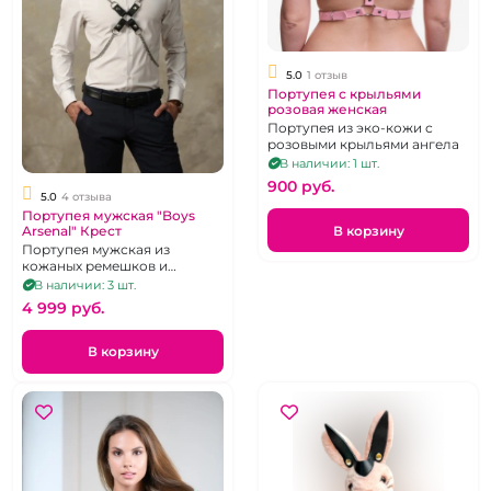
5.0
1 отзыв
Портупея с крыльями
розовая женская
Портупея из эко-кожи с
розовыми крыльями ангела
В наличии: 1 шт.
900 pуб.
5.0
4 отзыва
Портупея мужская "Boys
В корзину
Arsenal" Крест
Портупея мужская из
кожаных ремешков и
металлических цепей
В наличии: 3 шт.
4 999 pуб.
В корзину