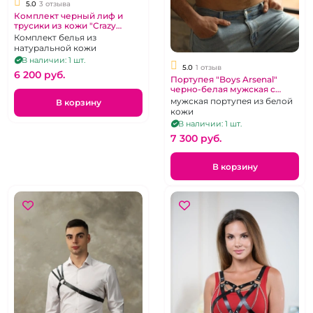
5.0
3 отзыва
Комплект черный лиф и
трусики из кожи "Crazy
Handmade"
Комплект белья из
натуральной кожи
В наличии: 1 шт.
5.0
1 отзыв
6 200 pуб.
Портупея "Boys Arsenal"
черно-белая мужская с
кольцом
мужская портупея из белой
В корзину
кожи
В наличии: 1 шт.
7 300 pуб.
В корзину