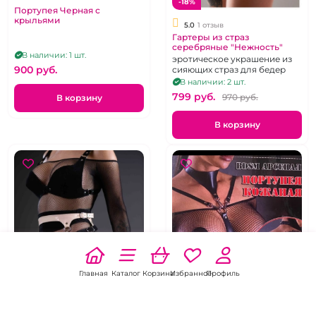
-18%
Портупея Черная с
крыльями
5.0
1 отзыв
Гартеры из страз
серебряные "Нежность"
В наличии: 1 шт.
эротическое украшение из
900 pуб.
сияющих страз для бедер
В наличии: 2 шт.
799 pуб.
970 pуб.
В корзину
В корзину
Главная
Каталог
Корзина
Избранное
Профиль