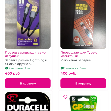
Провод зарядки для секс-
Провод зарядки Type-c
игрушек
магнитный
Зарядка разъем Lightning и
Магнитная зарядка
многие другие в
ассортименте
В наличии: 3 шт.
В наличии: 6 шт.
400 pуб.
400 pуб.
В корзину
В корзину