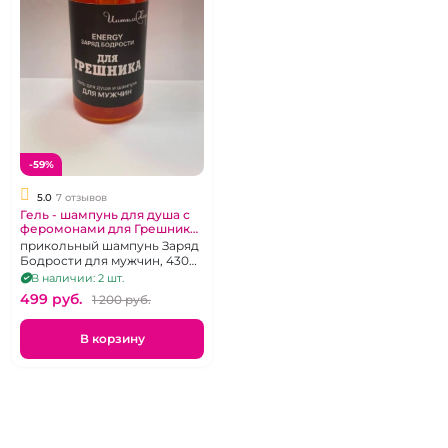
-59%
5.0
7 отзывов
Гель - шампунь для душа с
феромонами для Грешника
"ИнтимХаус"
прикольный шампунь Заряд
Бодрости для мужчин, 430
мл
В наличии: 2 шт.
499 pуб.
1 200 pуб.
В корзину