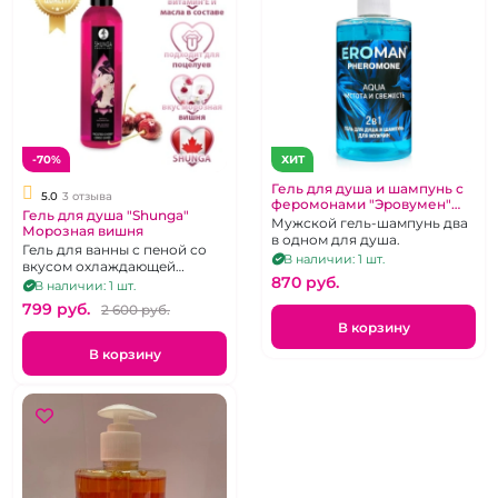
-70%
ХИТ
Гель для душа и шампунь с
5.0
3 отзыва
феромонами "Эровумен"
Гель для душа "Shunga"
AQUA чистота 430 мл
Мужской гель-шампунь два
Морозная вишня
в одном для душа.
Гель для ванны с пеной со
В наличии: 1 шт.
вкусом охлаждающей
870 pуб.
вишни. 60 ml.
В наличии: 1 шт.
799 pуб.
2 600 pуб.
В корзину
В корзину